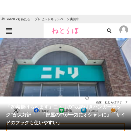
🎁 Switch 2もあたる！ プレゼントキャンペーン実施中！
ねとらぼメニュー
TOP
ニュース
エンタメ
クイズ
グルメ
地域
住まい
教育・育児
動物
リサーチ
ライフ
2026/06/03 12:00（公開）
画像：ねとらぼリサーチ
会員記事
「20着掛けられます」ニトリの“収納付きハンガーラッ
X
Share
LINE
hatena
0
ク”が大好評！ 「部屋の中が一気にオシャレに」「サイ
メディア
ドのフックも使いやすい」
注目記事を集めた総合ページ