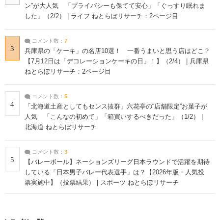
ン”が大人気 「プライバシーも保てて安心」「ぐっすり眠れま
した」（2/2） | ライフ ねとらぼリサーチ：2ページ目
コメント数：
7
3
兵庫県の「ケーキ」の名店10選！ 一番うまいと思う店はどこ？
【7月12日は「デコレーションケーキの日」！】（2/4） | 兵庫県
ねとらぼリサーチ：2ページ目
コメント数：
5
4
「北海道土産としてもセンス抜群」六花亭の“店舗限定”お菓子が
人気 「こんなの初めて」「箱買いするべきだった」（1/2） |
北海道 ねとらぼリサーチ
コメント数：
3
5
【バレーボール】ネーションズリーグ日本ラウンドで活躍を期待
している「日本男子バレー代表選手」は？【2026年版・人気投
票実施中】（投票結果） | スポーツ ねとらぼリサーチ