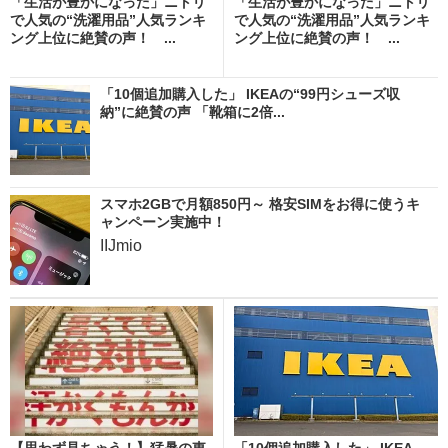
「生活が豊かになった」ニトリ
「生活が豊かになった」ニトリ
で人気の“洗濯用品”人気ランキ
で人気の“洗濯用品”人気ランキ
ング上位に絶賛の声！ ...
ング上位に絶賛の声！ ...
「10個追加購入した」 IKEAの“99円シューズ収
納”に絶賛の声 「靴箱に2倍...
スマホ2GBで月額850円～ 格安SIMをお得に使うキ
ャンペーン実施中！
IIJmio
【思わず見ちゃう！】猛暑の東
「10個追加購入した」 IKEA