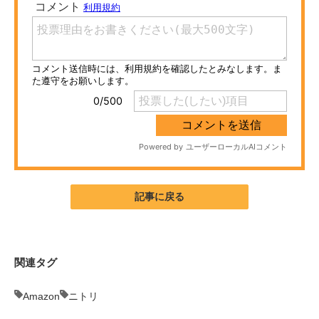
ITの今と未来を見通す
スマホと通信の最新トレンド
進化するPCとデバイスの未来
好きが集まる 比べて選べる
ビジネスと働き方のヒント
AI活用のいまが分かる
記事に戻る
企業ITのトレンドを詳説
経営リーダーのコミュニティ
関連タグ
マーケ×ITの今がよく分かる
Amazon
ニトリ
ITエンジニア向け専門サイト