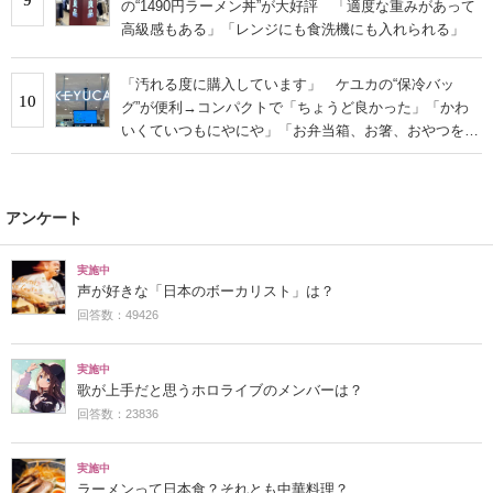
の“1490円ラーメン丼”が大好評 「適度な重みがあって
高級感もある」「レンジにも食洗機にも入れられる」
「汚れる度に購入しています」 ケユカの“保冷バッ
10
グ”が便利→コンパクトで「ちょうど良かった」「かわ
いくていつもにやにや」「お弁当箱、お箸、おやつを入
れるのに十分」
アンケート
実施中
声が好きな「日本のボーカリスト」は？
回答数：49426
実施中
歌が上手だと思うホロライブのメンバーは？
回答数：23836
実施中
ラーメンって日本食？それとも中華料理？