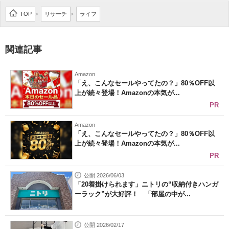
企業向けIT製品の総合サイト
TOP
リサーチ
ライフ
>
>
IT製品の技術・比較・事例
関連記事
製造業のIT導入・活用を支援
Amazon
モノづくり技術者専門サイト
「え、こんなセールやってたの？」80％OFF以
上が続々登場！Amazonの本気が...
エレクトロニクス専門サイト
PR
電子設計の基本と応用
Amazon
「え、こんなセールやってたの？」80％OFF以
上が続々登場！Amazonの本気が...
エネルギーの専門メディア
PR
建設×テクノロジーの最前線
公開 2026/06/03
「20着掛けられます」ニトリの“収納付きハンガ
ちょっと気になるネットの話題
ーラック”が大好評！ 「部屋の中が...
公開 2026/02/17