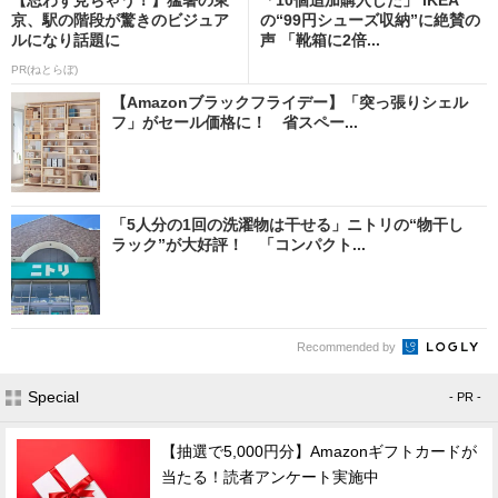
京、駅の階段が驚きのビジュア
の“99円シューズ収納”に絶賛の
ルになり話題に
声 「靴箱に2倍...
PR(ねとらぼ)
【Amazonブラックフライデー】「突っ張りシェル
フ」がセール価格に！ 省スペー...
「5人分の1回の洗濯物は干せる」ニトリの“物干し
ラック”が大好評！ 「コンパクト...
Recommended by
Special
- PR -
【抽選で5,000円分】Amazonギフトカードが
当たる！読者アンケート実施中