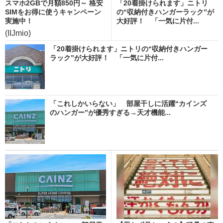
スマホ2GBで月額850円～ 格安
「20着掛けられます」ニトリ
SIMをお得に使うキャンペーン
の“収納付きハンガーラック”が
実施中！
大好評！ 「一気に片付...
(IIJmio)
「20着掛けられます」ニトリの“収納付きハンガー
ラック”が大好評！ 「一気に片付...
「これしかいらない」 部屋干しに活躍“カインズ
のハンガー”が優秀すぎる→天才機能...