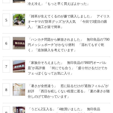
冷え冷え」「もっと早く買えばよかった」
「雑草が生えてくるのが嫌で購入しました」 アイリス
5
オーヤマの“防草グッズ”が大人気 「今回で3度目の購
入」「施工が楽で簡単」
「ハンカチ問題から解放されました」 無印良品の“790
6
円メッシュポーチ”がかなり便利 「濡れてもすぐ乾
く」「追加購入を考えています」
「家族分そろえました」 無印良品の“990円オーバル
7
皿”が高評価 「何にでも合う」「盛り付けるだけでカ
フェっぽくなってお気に入り」
「暑さが全然違う」 窓に貼るだけの“遮熱フィルム”が
8
好評 「西日を眩しくない程度に遮る」「夏の暑さが随
分しのげて助かっています」
「うどん2玉入る」「4枚買いました」 無印良品
9