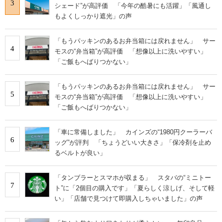
3
シェード”が高評価 「今年の酷暑にも活躍」「風通し
もよくしっかり遮光」の声
「もうパッキンのあるお弁当箱には戻れません」 サー
4
モスの“弁当箱”が高評価 「想像以上に洗いやすい」
「ご飯もへばりつかない」
「もうパッキンのあるお弁当箱には戻れません」 サー
5
モスの“弁当箱”が高評価 「想像以上に洗いやすい」
「ご飯もへばりつかない」
「車に常備しました」 カインズの“1980円クーラーバ
6
ッグ”が評判 「ちょうどいい大きさ」「保冷剤を止め
るベルトが良い」
「タンブラーとスマホが収まる」 スタバの“ミニトー
7
ト”に「2個目の購入です」「夏らしく涼しげ、そして軽
い」「店舗で見つけて即購入しちゃいました」の声