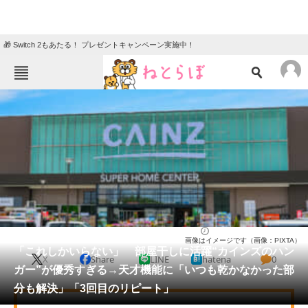
🎁 Switch 2もあたる！ プレゼントキャンペーン実施中！
ねとらぼメニュー
TOP
ニュース
エンタメ
クイズ
グルメ
地域
住まい
教育・育児
動物
リサーチ
ライフ
2026/06/03 14:20（公開）
画像はイメージです（画像：PIXTA）
会員記事
「これしかいらない」 部屋干しに活躍“カインズのハン
X
Share
LINE
hatena
0
ガー”が優秀すぎる→天才機能に「いつも乾かなかった部
メディア
分も解決」「3回目のリピート」
注目記事を集めた総合ページ