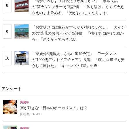
「缶から飲むより口あたりが柔らかい」 無印良品
8
の“保冷タンブラー”が高評価 「氷も溶けにくくて冷え
冷えのまま飲める」「泡がおいしくなります」
「お盆明けには生花がすっかり枯れていて…」 カイン
9
ズの“造花のお供え花”が高評価 「枯れずに飾れて助か
る」「遠くからでもきれい」
「家族分3脚購入、さらに追加予定」 ワークマン
10
の“1900円アウトドアチェア”に反響 「90キロ級でも安
心して座れた」「キャンプの1軍」の声
アンケート
実施中
声が好きな「日本のボーカリスト」は？
回答数：49490
実施中