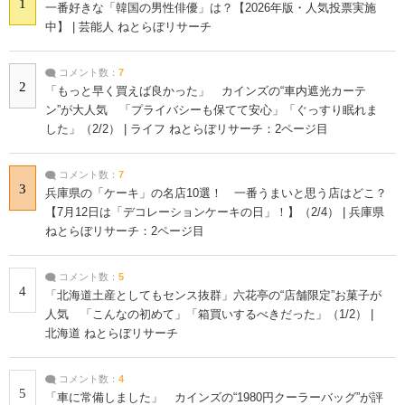
1
一番好きな「韓国の男性俳優」は？【2026年版・人気投票実施
中】 | 芸能人 ねとらぼリサーチ
コメント数：
7
2
「もっと早く買えば良かった」 カインズの“車内遮光カーテ
ン”が大人気 「プライバシーも保てて安心」「ぐっすり眠れま
した」（2/2） | ライフ ねとらぼリサーチ：2ページ目
コメント数：
7
3
兵庫県の「ケーキ」の名店10選！ 一番うまいと思う店はどこ？
【7月12日は「デコレーションケーキの日」！】（2/4） | 兵庫県
ねとらぼリサーチ：2ページ目
コメント数：
5
4
「北海道土産としてもセンス抜群」六花亭の“店舗限定”お菓子が
人気 「こんなの初めて」「箱買いするべきだった」（1/2） |
北海道 ねとらぼリサーチ
コメント数：
4
5
「車に常備しました」 カインズの“1980円クーラーバッグ”が評