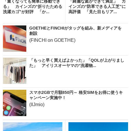
「重くなっても簡単に移動でき
「綺麗な庭ができて満足」 カ
る」 カインズの“折りたためる
インズの“防草できる人工芝”に
洗濯カゴ”が好評 「か...
高評価 「見た目もリア...
GOETHEとFINCHIがタッグを組み、新メディアを
創設
(FINCHI on GOETHE)
「もっと早く買えばよかった」「QOLが上がりまし
た」 アイリスオーヤマの“洗濯物...
スマホ2GBで月額850円～ 格安SIMをお得に使うキ
ャンペーン実施中！
(IIJmio)