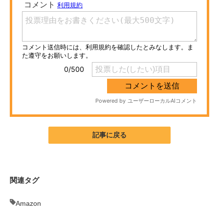
ITの今と未来を見通す
スマホと通信の最新トレンド
進化するPCとデバイスの未来
好きが集まる 比べて選べる
ビジネスと働き方のヒント
AI活用のいまが分かる
記事に戻る
企業ITのトレンドを詳説
経営リーダーのコミュニティ
関連タグ
マーケ×ITの今がよく分かる
Amazon
ITエンジニア向け専門サイト