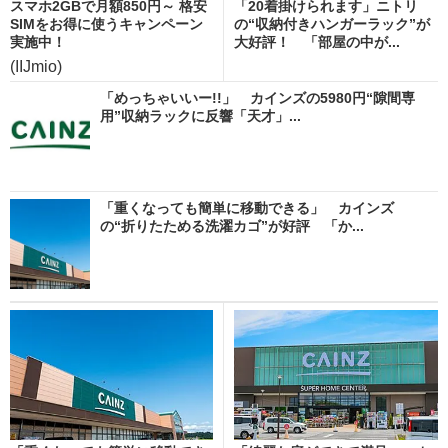
スマホ2GBで月額850円～ 格安
「20着掛けられます」ニトリ
SIMをお得に使うキャンペーン
の“収納付きハンガーラック”が
実施中！
大好評！ 「部屋の中が...
(IIJmio)
「めっちゃいいー!!」 カインズの5980円“隙間専
用”収納ラックに反響「天才」...
「重くなっても簡単に移動できる」 カインズ
の“折りたためる洗濯カゴ”が好評 「か...