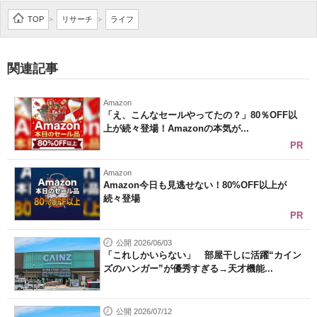
企業向けIT製品の総合サイト
TOP
リサーチ
ライフ
>
>
IT製品の技術・比較・事例
関連記事
製造業のIT導入・活用を支援
Amazon
モノづくり技術者専門サイト
「え、こんなセールやってたの？」80％OFF以
上が続々登場！Amazonの本気が...
エレクトロニクス専門サイト
PR
電子設計の基本と応用
Amazon
Amazon今日も見逃せない！80%OFF以上が
続々登場
エネルギーの専門メディア
PR
建設×テクノロジーの最前線
公開 2026/06/03
「これしかいらない」 部屋干しに活躍“カイン
ちょっと気になるネットの話題
ズのハンガー”が優秀すぎる→天才機能...
公開 2026/07/12