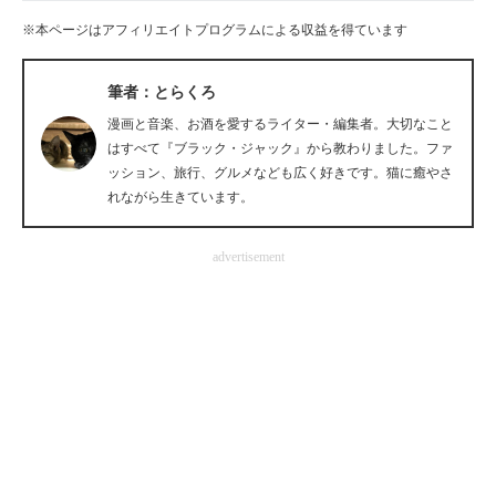
企業向けIT製品の総合サイト
※本ページはアフィリエイトプログラムによる収益を得ています
IT製品の技術・比較・事例
筆者：とらくろ
製造業のIT導入・活用を支援
漫画と音楽、お酒を愛するライター・編集者。大切なこと
はすべて『ブラック・ジャック』から教わりました。ファ
モノづくり技術者専門サイト
ッション、旅行、グルメなども広く好きです。猫に癒やさ
れながら生きています。
エレクトロニクス専門サイト
advertisement
電子設計の基本と応用
エネルギーの専門メディア
建設×テクノロジーの最前線
ちょっと気になるネットの話題