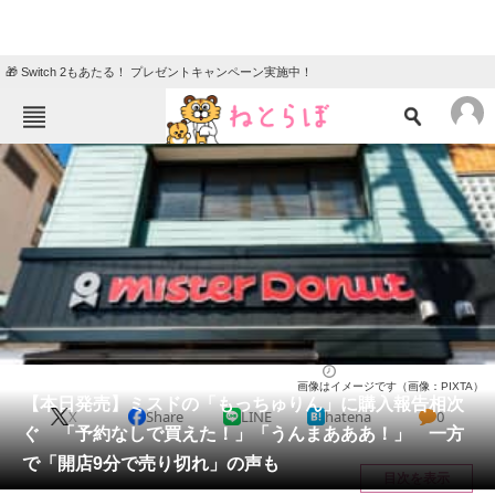
🎁 Switch 2もあたる！ プレゼントキャンペーン実施中！
ねとらぼメニュー
TOP
ニュース
エンタメ
クイズ
グルメ
地域
住まい
教育・育児
動物
リサーチ
お菓子
2026/06/03 16:30（公開）
画像はイメージです（画像：PIXTA）
会員記事
【本日発売】ミスドの「もっちゅりん」に購入報告相次
X
Share
LINE
hatena
0
ぐ 「予約なしで買えた！」「うんまあああ！」 一方
メディア
で「開店9分で売り切れ」の声も
目次を表示
注目記事を集めた総合ページ