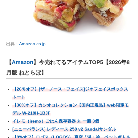
出典：
Amazon.co.jp
【
Amazon
】今売れてるアイテムTOP5【2026年8
月版 ねとらぼ】
【26％オフ】[ザ・ノース・フェイス]ジオフェイスボックス
トート
【30%オフ】カシオコレクション【国内正規品】web限定モ
デル W-218H-1BJF
イレモ（iremo）ごはん保存容器 丸 一膳 3個
[ニューバランス] レディース 258 v2 Sandalサンダル
【9%オフ】ロゴス（LOGOS） 真空「温・冷」ペットボトル