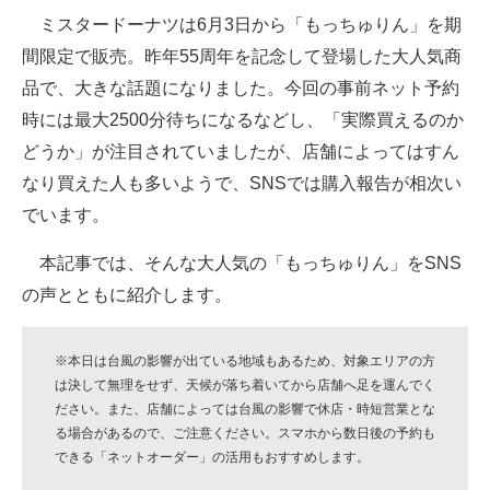
ミスタードーナツは6月3日から「もっちゅりん」を期
ITの今と未来を見通す
間限定で販売。昨年55周年を記念して登場した大人気商
品で、大きな話題になりました。今回の事前ネット予約
スマホと通信の最新トレンド
時には最大2500分待ちになるなどし、「実際買えるのか
進化するPCとデバイスの未来
どうか」が注目されていましたが、店舗によってはすん
なり買えた人も多いようで、SNSでは購入報告が相次い
好きが集まる 比べて選べる
でいます。
ビジネスと働き方のヒント
本記事では、そんな大人気の「もっちゅりん」をSNS
AI活用のいまが分かる
の声とともに紹介します。
企業ITのトレンドを詳説
※本日は台風の影響が出ている地域もあるため、対象エリアの方
経営リーダーのコミュニティ
は決して無理をせず、天候が落ち着いてから店舗へ足を運んでく
ださい。また、店舗によっては台風の影響で休店・時短営業とな
マーケ×ITの今がよく分かる
る場合があるので、ご注意ください。スマホから数日後の予約も
できる「ネットオーダー」の活用もおすすめします。
ITエンジニア向け専門サイト