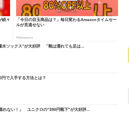
が続々
「今日の目玉商品は？」毎日変わるAmazonタイムセー
ルが見逃せない
PR(Amazon)
“撥水ソックス”が大好評 「靴は濡れても足は...
料0円で入手する方法とは？
ない！」 ユニクロの“390円靴下”が大好評...