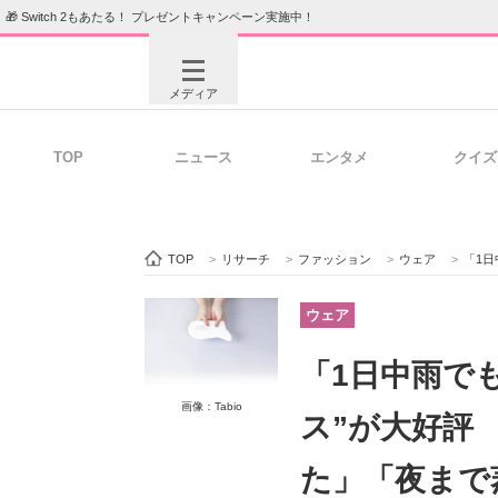
🎁 Switch 2もあたる！ プレゼントキャンペーン実施中！
メディア
TOP
ニュース
エンタメ
クイズ
注目記事を集めた総合ページ
ITの今
TOP
>
リサーチ
>
ファッション
>
ウェア
>
「1日中
ビジネスと働き方のヒント
AI活用
ウェア
「1日中雨でも
画像：Tabio
ITエンジニア向け専門サイト
企業向けI
ス”が大好評
た」「夜まで