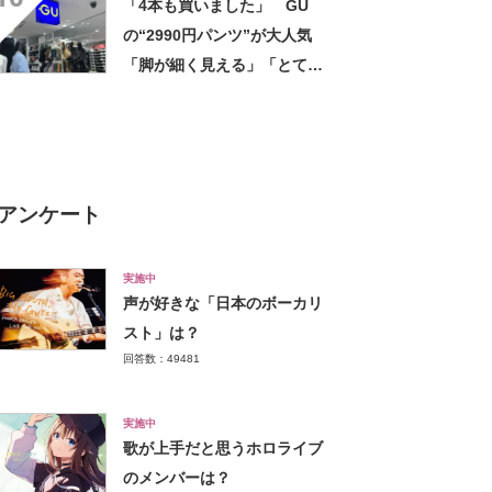
「4本も買いました」 GU
の“2990円パンツ”が大人気
「脚が細く見える」「とても
柔らかく履き心地抜群」「仕
事でもプライベートでも重宝
します」
アンケート
実施中
声が好きな「日本のボーカリ
スト」は？
回答数：49481
実施中
歌が上手だと思うホロライブ
のメンバーは？