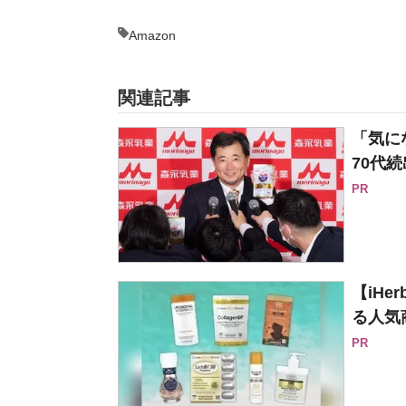
Amazon
関連記事
「気に
70代続
PR
【iH
る人気
PR