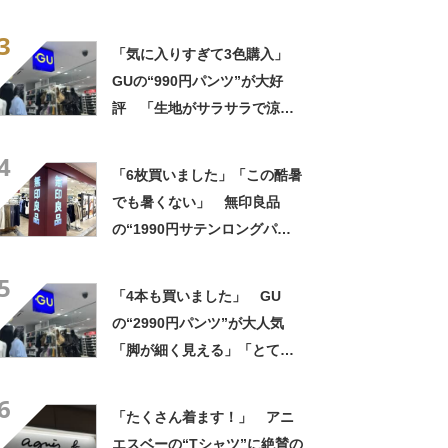
「色違いで2本購入」「涼しく
3
て履きやすい」
「気に入りすぎて3色購入」
GUの“990円パンツ”が大好
評 「生地がサラサラで涼し
い」「とても楽でスタイルも
4
◎」「シルエットも履き心地
「6枚買いました」「この酷暑
も最高です」
でも暑くない」 無印良品
の“1990円サテンロングパン
ツ”が大好評 「驚くほどサラ
5
サラで軽やか」「パジャマと
「4本も買いました」 GU
して買ったけど外出用にし
の“2990円パンツ”が大人気
た」
「脚が細く見える」「とても
柔らかく履き心地抜群」「仕
6
事でもプライベートでも重宝
「たくさん着ます！」 アニ
します」
エスベーの“Tシャツ”に絶賛の