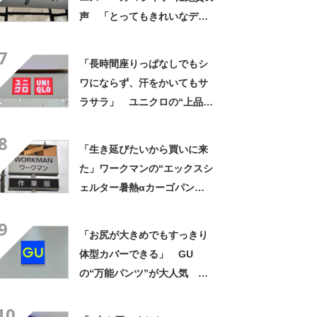
声 「とってもきれいなデザ
イン」「ロゴプリントが本当
7
にすてき」「着心地も◎」
「長時間座りっぱなしでもシ
ワにならず、汗をかいてもサ
ラサラ」 ユニクロの“上品ワ
ンピース”が1000円引き 「2
8
色ともに購入」「旅行に着て
「生き延びたいから買いに来
いったが快適」
た」ワークマンの“エックスシ
ェルター暑熱αカーゴパン
ツ”への反応 「軽くて涼し
9
い」一方、耐久性を心配する
「お尻が大きめでもすっきり
声も
体型カバーできる」 GU
の“万能パンツ”が大人気
「色違いで2本購入」「涼しく
10
て履きやすい」