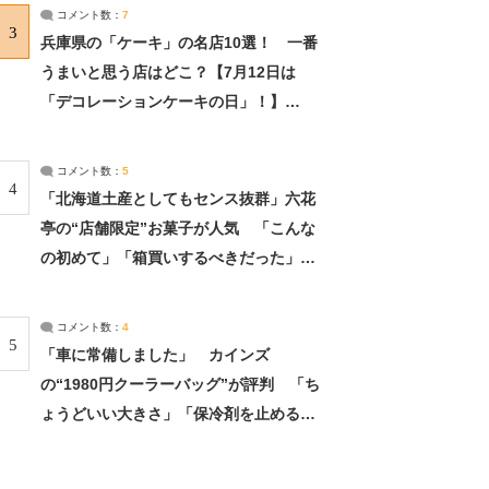
サーチ：2ページ目
コメント数：
7
3
兵庫県の「ケーキ」の名店10選！ 一番
うまいと思う店はどこ？【7月12日は
「デコレーションケーキの日」！】
（2/4） | 兵庫県 ねとらぼリサーチ：2ペ
ージ目
コメント数：
5
4
「北海道土産としてもセンス抜群」六花
亭の“店舗限定”お菓子が人気 「こんな
の初めて」「箱買いするべきだった」
（1/2） | 北海道 ねとらぼリサーチ
コメント数：
4
5
「車に常備しました」 カインズ
の“1980円クーラーバッグ”が評判 「ち
ょうどいい大きさ」「保冷剤を止めるベ
ルトが良い」（1/5） | ライフ ねとらぼ
リサーチ