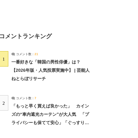
コメントランキング
コメント数：
21
1
一番好きな「韓国の男性俳優」は？
【2026年版・人気投票実施中】 | 芸能人
ねとらぼリサーチ
コメント数：
7
2
「もっと早く買えば良かった」 カイン
ズの“車内遮光カーテン”が大人気 「プ
ライバシーも保てて安心」「ぐっすり眠
れました」（2/2） | ライフ ねとらぼリ