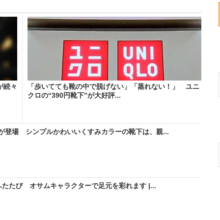
が続々
「歩いてても靴の中で脱げない」「蒸れない！」 ユニ
クロの“390円靴下”が大好評...
登場 シンプルかわいいくすみカラーの靴下は、親...
たたび オサムキャラクターで足元を彩れます |...