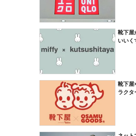
靴下屋
いいく
靴下屋
ラクター
ネット