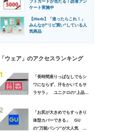
フトカードが当たる！読者アン
門メディア
建設×テクノロジーの最前線
ケート実施中
【iHerb】「迷ったらこれ！」
みんなが"リピ買い"している人
気商品
「ウェア」のアクセスランキング
1
「長時間座りっぱなしでもシ
ワにならず、汗をかいてもサ
ラサラ」 ユニクロの“上品ワ
ンピース”が1000円引き 「2
2
色ともに購入」「旅行に着て
「お尻が大きめでもすっきり
いったが快適」
体型カバーできる」 GU
の“万能パンツ”が大人気