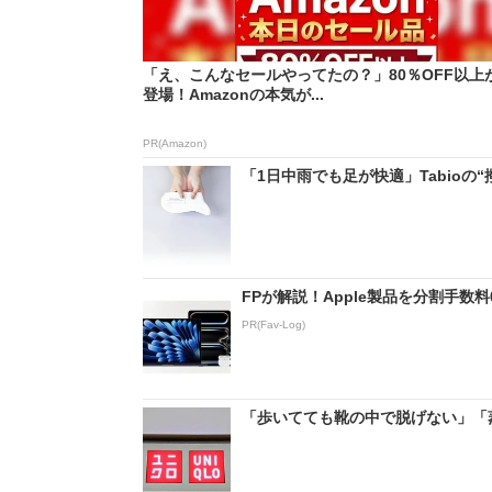
「え、こんなセールやってたの？」80％OFF以上
登場！Amazonの本気が...
PR(Amazon)
「1日中雨でも足が快適」Tabioの
FPが解説！Apple製品を分割手数
PR(Fav-Log)
「歩いてても靴の中で脱げない」「蒸れ