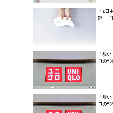
「1日
評 「
「歩い
ロの“3
「歩い
ロの“3