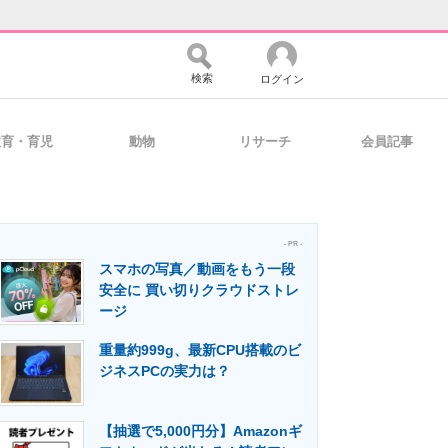
検索
ログイン
教育・育児
動物
リサーチ
会員記事
バイスの未来
好きが集まる 比べて選べる
- PR -
スマホの写真／動画をもう一段
コミュニティ
マーケ×ITの今がよく分かる
安全に 買い切りクラウドストレ
ージ
重量約999g、最新CPU搭載のビ
・活用を支援
ジネスPCの実力は？
【抽選で5,000円分】Amazonギ