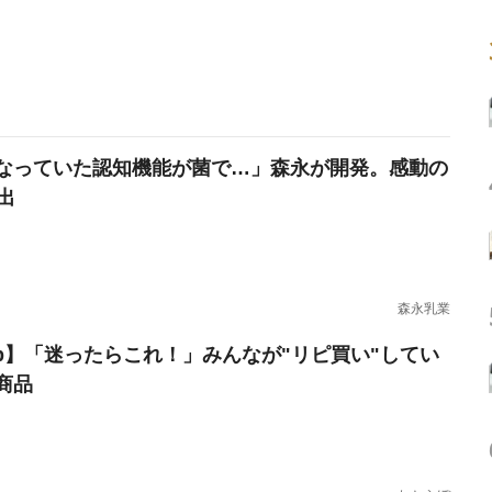
なっていた認知機能が菌で…」森永が開発。感動の
出
森永乳業
erb】「迷ったらこれ！」みんなが"リピ買い"してい
商品