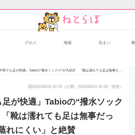
グルメ
地域
住まい
と未来を見通す
スマホと通信の最新トレンド
進化するPCとデ
雨でも足が快適」Tabioの“撥水ソックス”が大好評 「靴は濡れても足は無事だった」「夜まで蒸れにくい」と絶賛
のいまが分かる
企業ITのトレンドを詳説
経営リーダーの
2026/06/03 20:20（公開）
2026/06/03 20:20（更新）
足が快適」Tabioの“撥水ソック
T製品の総合サイト
IT製品の技術・比較・事例
製造業のIT導入
 「靴は濡れても足は無事だっ
蒸れにくい」と絶賛