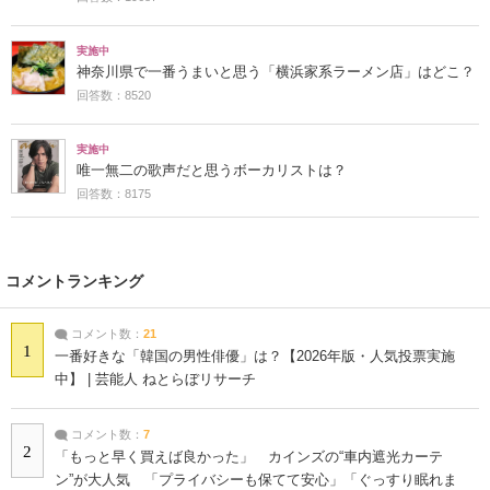
実施中
神奈川県で一番うまいと思う「横浜家系ラーメン店」はどこ？
回答数：8520
実施中
唯一無二の歌声だと思うボーカリストは？
回答数：8175
コメントランキング
コメント数：
21
1
一番好きな「韓国の男性俳優」は？【2026年版・人気投票実施
中】 | 芸能人 ねとらぼリサーチ
コメント数：
7
2
「もっと早く買えば良かった」 カインズの“車内遮光カーテ
ン”が大人気 「プライバシーも保てて安心」「ぐっすり眠れま