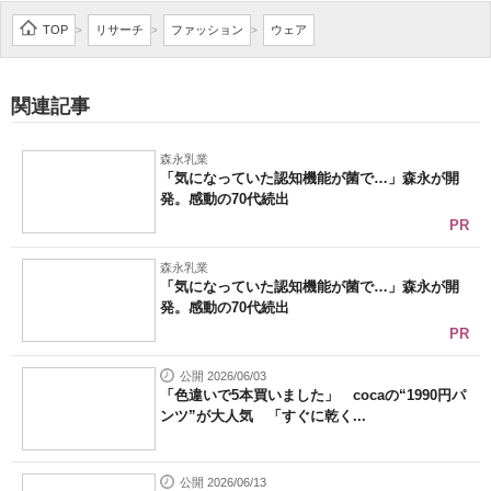
企業向けIT製品の総合サイト
TOP
リサーチ
ファッション
ウェア
>
>
>
IT製品の技術・比較・事例
関連記事
製造業のIT導入・活用を支援
森永乳業
モノづくり技術者専門サイト
「気になっていた認知機能が菌で…」森永が開
発。感動の70代続出
エレクトロニクス専門サイト
PR
電子設計の基本と応用
森永乳業
「気になっていた認知機能が菌で…」森永が開
発。感動の70代続出
エネルギーの専門メディア
PR
建設×テクノロジーの最前線
公開 2026/06/03
「色違いで5本買いました」 cocaの“1990円パ
ちょっと気になるネットの話題
ンツ”が大人気 「すぐに乾く...
公開 2026/06/13