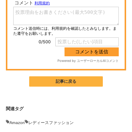
ITの今と未来を見通す
スマホと通信の最新トレンド
進化するPCとデバイスの未来
好きが集まる 比べて選べる
ビジネスと働き方のヒント
AI活用のいまが分かる
記事に戻る
企業ITのトレンドを詳説
経営リーダーのコミュニティ
関連タグ
マーケ×ITの今がよく分かる
Amazon
レディースファッション
ITエンジニア向け専門サイト