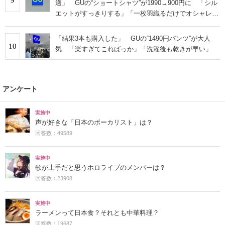
適」 GUの“ショートシャツ”が1990→900円に 「シル
エットがすっきりする」「一枚羽織るだけでオシャレに
見える」
「結果3本も購入した」 GUの“1490円パンツ”が大人
10
気 「楽すぎてこればっか」「洗濯後も乾きが早い」
アンケート
実施中
声が好きな「日本のボーカリスト」は？
回答数：49589
実施中
歌が上手だと思うホロライブのメンバーは？
回答数：23908
実施中
ラーメンって日本食？それとも中華料理？
回答数：19687