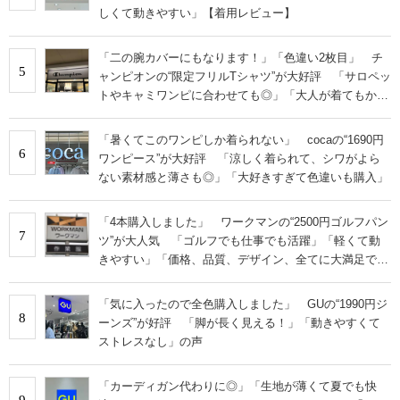
しくて動きやすい」【着用レビュー】
「二の腕カバーにもなります！」「色違い2枚目」 チ
5
ャンピオンの“限定フリルTシャツ”が大好評 「サロペッ
トやキャミワンピに合わせても◎」「大人が着てもかわ
いい」
「暑くてこのワンピしか着られない」 cocaの“1690円
6
ワンピース”が大好評 「涼しく着られて、シワがよら
ない素材感と薄さも◎」「大好きすぎて色違いも購入」
「4本購入しました」 ワークマンの“2500円ゴルフパン
7
ツ”が大人気 「ゴルフでも仕事でも活躍」「軽くて動
きやすい」「価格、品質、デザイン、全てに大満足で
す」
「気に入ったので全色購入しました」 GUの“1990円ジ
8
ーンズ”が好評 「脚が長く見える！」「動きやすくて
ストレスなし」の声
「カーディガン代わりに◎」「生地が薄くて夏でも快
9