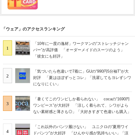
「ウェア」のアクセスランキング
「10年に一度の逸材」ワークマンの“ストレッチジャン
1
パー”が高評価 「オーダーメイドのスーツのよう」
「彼女にも好評」
「気づいたら色違いで7着に」GUの“990円5分袖T”が大
2
好評 「夏はほぼずっとコレ」「洗濯してもヨレずシワ
になりにくい」
「暑くてこのワンピしか着られない」 cocaの“1690円
3
ワンピース”が大好評 「涼しく着られて、シワがよら
ない素材感と薄さも◎」「大好きすぎて色違いも購入」
「これ以外のパンツ履けない」 ユニクロの“夏用ワイ
4
ドパンツ”が大好評 「ひんやり感が気持ちいい」「涼