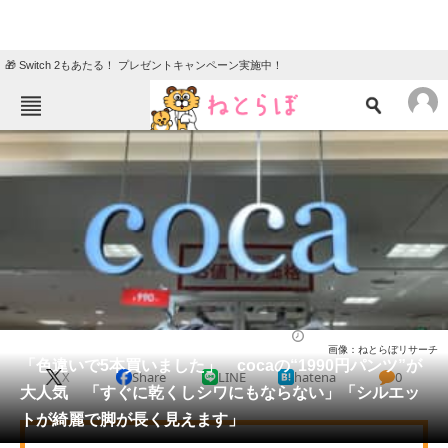
🎁 Switch 2もあたる！ プレゼントキャンペーン実施中！
ねとらぼメニュー
TOP
ニュース
エンタメ
クイズ
グルメ
地域
住まい
教育・育児
動物
リサーチ
ウェア
2026/06/03 21:05（公開）
画像：ねとらぼリサーチ
会員記事
「色違いで5本買いました」 cocaの“1990円パンツ”が
X
Share
LINE
hatena
0
大人気 「すぐに乾くしシワにもならない」「シルエッ
メディア
トが綺麗で脚が長く見えます」
注目記事を集めた総合ページ