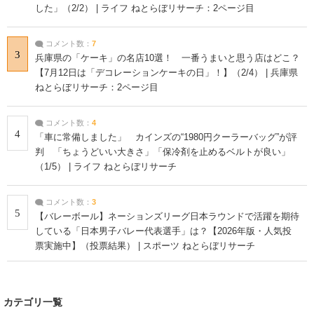
した」（2/2） | ライフ ねとらぼリサーチ：2ページ目
コメント数：
7
3
兵庫県の「ケーキ」の名店10選！ 一番うまいと思う店はどこ？
【7月12日は「デコレーションケーキの日」！】（2/4） | 兵庫県
ねとらぼリサーチ：2ページ目
コメント数：
4
4
「車に常備しました」 カインズの“1980円クーラーバッグ”が評
判 「ちょうどいい大きさ」「保冷剤を止めるベルトが良い」
（1/5） | ライフ ねとらぼリサーチ
コメント数：
3
5
【バレーボール】ネーションズリーグ日本ラウンドで活躍を期待
している「日本男子バレー代表選手」は？【2026年版・人気投
票実施中】（投票結果） | スポーツ ねとらぼリサーチ
カテゴリ一覧