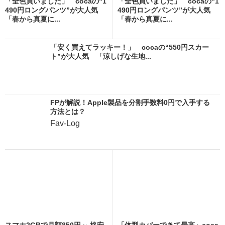
「全色買いました」 cocaの“1
「全色買いました」 cocaの“1
490円ロングパンツ”が大人気
490円ロングパンツ”が大人気
「春から真夏に...
「春から真夏に...
「安く買えてラッキー！」 cocaの“550円スカー
ト”が大人気 「涼しげな生地...
FPが解説！Apple製品を分割手数料0円で入手する
方法とは？
Fav-Log
スマホ2GBで月額850円～ 格安
「体型カバーできて最高」coca