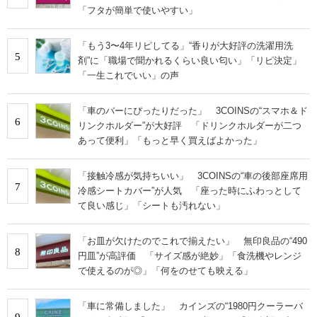
「フタが簡単で使いやすい」
「もう3〜4年リピしてる」“香りが大好評の洗濯用洗
5
剤”に「職場で聞かれるくらい良い匂い」「リピ決定」
「一生これでいい」の声
「車のバーにぴったりだった」 3COINSの“スマホ＆ド
6
リンクホルダー”が大好評 「ドリンクホルダーが二つ
あって便利」「もっと早く買えばよかった」
「接触冷感が気持ちいい」 3COINSの“車の後部座席用
7
冷感シートカバー”が人気 「座った時にふわっとして
て良い感じ」「シートも汚れない」
「お皿が欠けたのでこれで揃えたい」 無印良品の“490
8
円皿”が高評価 「サイズ感が絶妙」「食洗機やレンジ
で使えるのが◎」「何をのせても映える」
「車に常備しました」 カインズの“1980円クーラーバ
9