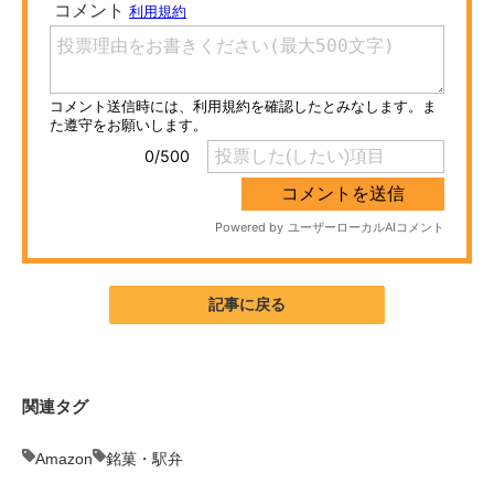
ITの今と未来を見通す
スマホと通信の最新トレンド
進化するPCとデバイスの未来
好きが集まる 比べて選べる
ビジネスと働き方のヒント
AI活用のいまが分かる
記事に戻る
企業ITのトレンドを詳説
経営リーダーのコミュニティ
関連タグ
マーケ×ITの今がよく分かる
Amazon
銘菓・駅弁
ITエンジニア向け専門サイト