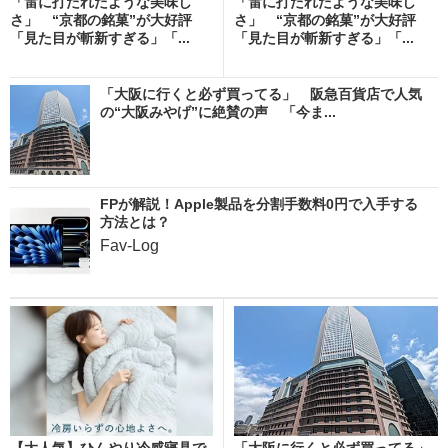
「雷に打たれたような美味し
「雷に打たれたような美味し
さ」 “京都の銘菓”が大好評
さ」 “京都の銘菓”が大好評
「見た目が斬新すぎる」「...
「見た目が斬新すぎる」「...
「大阪に行くと必ず買ってる」 阪急百貨店で人気
の“大阪みやげ”に絶賛の声 「今ま...
FPが解説！Apple製品を分割手数料0円で入手する
方法とは？
Fav-Log
【大人気】ひんやり冷感寝具で
「大阪に行くと必ず買ってる」