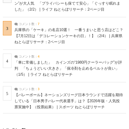
ン”が大人気 「プライバシーも保てて安心」「ぐっすり眠れま
した」（2/2） | ライフ ねとらぼリサーチ：2ページ目
コメント数：
7
3
兵庫県の「ケーキ」の名店10選！ 一番うまいと思う店はどこ？
【7月12日は「デコレーションケーキの日」！】（2/4） | 兵庫県
ねとらぼリサーチ：2ページ目
コメント数：
4
4
「車に常備しました」 カインズの“1980円クーラーバッグ”が評
判 「ちょうどいい大きさ」「保冷剤を止めるベルトが良い」
（1/5） | ライフ ねとらぼリサーチ
コメント数：
3
5
【バレーボール】ネーションズリーグ日本ラウンドで活躍を期待
している「日本男子バレー代表選手」は？【2026年版・人気投
票実施中】（投票結果） | スポーツ ねとらぼリサーチ