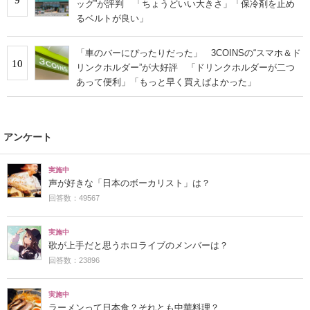
ッグ”が評判 「ちょうどいい大きさ」「保冷剤を止め
るベルトが良い」
「車のバーにぴったりだった」 3COINSの“スマホ＆ド
10
リンクホルダー”が大好評 「ドリンクホルダーが二つ
あって便利」「もっと早く買えばよかった」
アンケート
実施中
声が好きな「日本のボーカリスト」は？
回答数：49567
実施中
歌が上手だと思うホロライブのメンバーは？
回答数：23896
実施中
ラーメンって日本食？それとも中華料理？