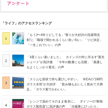
「ライフ」のアクセスランキング
「もう3〜4年リピしてる」“香りが大好評の洗濯用洗
1
剤”に「職場で聞かれるくらい良い匂い」「リピ決定」
「一生これでいい」の声
「4度くらい違いました」 カインズの外に吊るす“遮光
2
シェード”が高評価 「今年の酷暑にも活躍」「風通し
もよくしっかり遮光」の声
「スリムな形状で持ち運びしやすい」 IKEAの“199円
3
ガラス水筒”が大好評 「飲み物もおいしく飲めて大満
足」「ガラス製でかわいい」
「レンジで温めてそのまま食卓に」 ダイソーの“耐熱
4
ガラス製容器”に高評価の声 「冷蔵庫にぴったり」