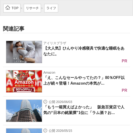
企業向けIT製品の総合サイト
TOP
リサーチ
ライフ
>
>
IT製品の技術・比較・事例
関連記事
製造業のIT導入・活用を支援
アイリスプラザ
モノづくり技術者専門サイト
【大人気】ひんやり冷感寝具で快適な睡眠をあ
なたに。
エレクトロニクス専門サイト
PR
電子設計の基本と応用
Amazon
「え、こんなセールやってたの？」80％OFF以
上が続々登場！Amazonの本気が...
エネルギーの専門メディア
PR
建設×テクノロジーの最前線
公開 2026/06/03
「もう一箱買えばよかった」 阪急百貨店で人
ちょっと気になるネットの話題
気の“日本の銘菓撰”1位に「ラム酒？お...
公開 2026/05/15