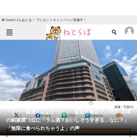
🎁 Switch 2もあたる！ プレゼントキャンペーン実施中！
ねとらぼメニュー
TOP
ニュース
エンタメ
クイズ
グルメ
地域
住まい
教育・育児
動物
リサーチ
ライフ
2026/06/03 22:00（公開）
画像：写真AC
会員記事
「もう一箱買えばよかった」 阪急百貨店で人気の“日本
X
Share
LINE
hatena
0
の銘菓撰”1位に「ラム酒？おいしそうすぎる…なに？」
メディア
「無限に食べられちゃうよ」の声
注目記事を集めた総合ページ