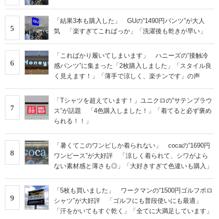
「結果3本も購入した」 GUの“1490円パンツ”が大人
5
気 「楽すぎてこればっか」「洗濯後も乾きが早い」
「こればかり履いてしまいます」 ハニーズの“接触冷
6
感パンツ”に集まった「2枚購入しました」「スタイル良
く見えます！」「薄手で涼しく、楽チンです」の声
「Tシャツを超えています！」ユニクロの“サテンブラウ
7
ス”が話題 「4色購入しました！」「着てると必ず褒め
られる！！」
「暑くてこのワンピしか着られない」 cocaの“1690円
8
ワンピース”が大好評 「涼しく着られて、シワがよら
ない素材感と薄さも◎」「大好きすぎて色違いも購入」
「5枚も買いました」 ワークマンの“1500円ゴルフポロ
9
シャツ”が大好評 「ゴルフにも普段使いにも最適」
「汗をかいてもすぐ乾く」「全てに大満足しています」