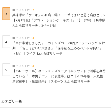
コメント数：
7
3
兵庫県の「ケーキ」の名店10選！ 一番うまいと思う店はどこ？
【7月12日は「デコレーションケーキの日」！】（2/4） | 兵庫県
ねとらぼリサーチ：2ページ目
コメント数：
4
4
「車に常備しました」 カインズの“1980円クーラーバッグ”が評
判 「ちょうどいい大きさ」「保冷剤を止めるベルトが良い」
（1/5） | ライフ ねとらぼリサーチ
コメント数：
3
5
【バレーボール】ネーションズリーグ日本ラウンドで活躍を期待
している「日本男子バレー代表選手」は？【2026年版・人気投
票実施中】（投票結果） | スポーツ ねとらぼリサーチ
カテゴリ一覧