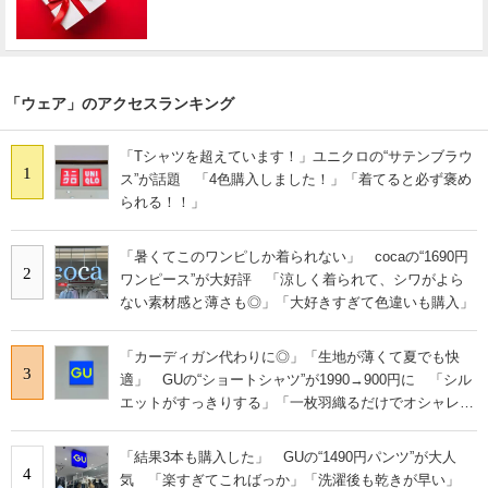
「ウェア」のアクセスランキング
「Tシャツを超えています！」ユニクロの“サテンブラウ
1
ス”が話題 「4色購入しました！」「着てると必ず褒め
られる！！」
「暑くてこのワンピしか着られない」 cocaの“1690円
2
ワンピース”が大好評 「涼しく着られて、シワがよら
ない素材感と薄さも◎」「大好きすぎて色違いも購入」
「カーディガン代わりに◎」「生地が薄くて夏でも快
3
適」 GUの“ショートシャツ”が1990→900円に 「シル
エットがすっきりする」「一枚羽織るだけでオシャレに
見える」
「結果3本も購入した」 GUの“1490円パンツ”が大人
4
気 「楽すぎてこればっか」「洗濯後も乾きが早い」