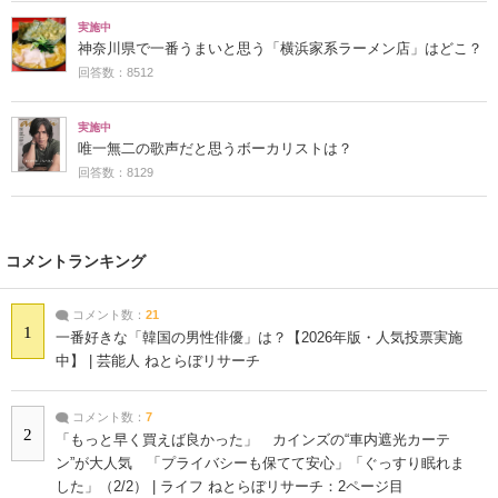
実施中
神奈川県で一番うまいと思う「横浜家系ラーメン店」はどこ？
回答数：8512
実施中
唯一無二の歌声だと思うボーカリストは？
回答数：8129
コメントランキング
コメント数：
21
1
一番好きな「韓国の男性俳優」は？【2026年版・人気投票実施
中】 | 芸能人 ねとらぼリサーチ
コメント数：
7
2
「もっと早く買えば良かった」 カインズの“車内遮光カーテ
ン”が大人気 「プライバシーも保てて安心」「ぐっすり眠れま
した」（2/2） | ライフ ねとらぼリサーチ：2ページ目