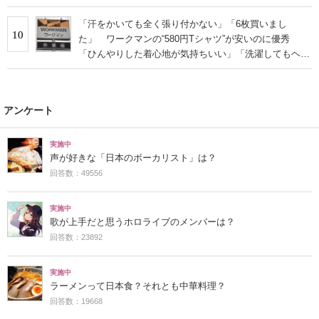
「汗をかいても全く張り付かない」「6枚買いまし
10
た」 ワークマンの“580円Tシャツ”が安いのに優秀
「ひんやりした着心地が気持ちいい」「洗濯してもヘタ
らない」
アンケート
実施中
声が好きな「日本のボーカリスト」は？
回答数：49556
実施中
歌が上手だと思うホロライブのメンバーは？
回答数：23892
実施中
ラーメンって日本食？それとも中華料理？
回答数：19668