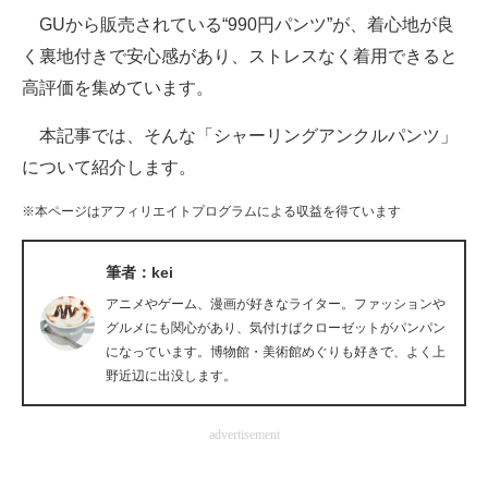
GUから販売されている“990円パンツ”が、着心地が良
ITの今と未来を見通す
く裏地付きで安心感があり、ストレスなく着用できると
高評価を集めています。
スマホと通信の最新トレンド
本記事では、そんな「シャーリングアンクルパンツ」
進化するPCとデバイスの未来
について紹介します。
好きが集まる 比べて選べる
※本ページはアフィリエイトプログラムによる収益を得ています
ビジネスと働き方のヒント
筆者：kei
AI活用のいまが分かる
アニメやゲーム、漫画が好きなライター。ファッションや
企業ITのトレンドを詳説
グルメにも関心があり、気付けばクローゼットがパンパン
になっています。博物館・美術館めぐりも好きで、よく上
経営リーダーのコミュニティ
野近辺に出没します。
マーケ×ITの今がよく分かる
advertisement
ITエンジニア向け専門サイト