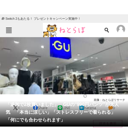
🎁 Switch 2もあたる！ プレゼントキャンペーン実施中！
ねとらぼメニュー
TOP
ニュース
エンタメ
クイズ
グルメ
地域
住まい
教育・育児
動物
リサーチ
ウェア
2026/06/09 11:00（公開）
画像：ねとらぼリサーチ
会員記事
「追加で2枚買いました」 GUの“990円パンツ”が大人
X
Share
LINE
hatena
0
気 「本当に涼しい」「ストレスフリーで着られる」
メディア
「何にでも合わせられます」
目次を表示
注目記事を集めた総合ページ