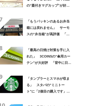
の“蓋付きマグカップ”が好
評 「良すぎて家族分購入」
7
「朝のコーヒーが昼過ぎまで
「もうパッキンのあるお弁当
温かい」
箱には戻れません」 サーモ
スの“弁当箱”が高評価 「想
像以上に洗いやすい」「ご飯
8
もへばりつかない」
「最高の日焼け対策を手に入
れた」 3COINSの“傘用カー
テン”が大好評 「背中に日差
しが当たらない」「なにこれ
9
まじでサイコーなんだけ
「タンブラーとスマホが収ま
ど！」
る」 スタバの“ミニトー
ト”に「2個目の購入です」
「夏らしく涼しげ、そして軽
10
い」「店舗で見つけて即購入