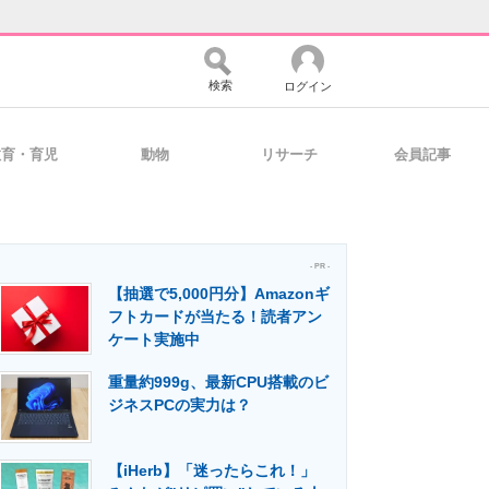
検索
ログイン
教育・育児
動物
リサーチ
会員記事
バイスの未来
好きが集まる 比べて選べる
- PR -
【抽選で5,000円分】Amazonギ
コミュニティ
マーケ×ITの今がよく分かる
フトカードが当たる！読者アン
ケート実施中
重量約999g、最新CPU搭載のビ
・活用を支援
ジネスPCの実力は？
【iHerb】「迷ったらこれ！」