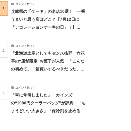
サーチ：2ページ目
コメント数：
7
3
兵庫県の「ケーキ」の名店10選！ 一番
うまいと思う店はどこ？【7月12日は
「デコレーションケーキの日」！】
（2/4） | 兵庫県 ねとらぼリサーチ：2ペ
ージ目
コメント数：
5
4
「北海道土産としてもセンス抜群」六花
亭の“店舗限定”お菓子が人気 「こんな
の初めて」「箱買いするべきだった」
（1/2） | 北海道 ねとらぼリサーチ
コメント数：
4
5
「車に常備しました」 カインズ
の“1980円クーラーバッグ”が評判 「ち
ょうどいい大きさ」「保冷剤を止めるベ
ルトが良い」（1/5） | ライフ ねとらぼ
リサーチ