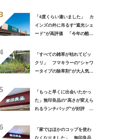
「夏らしく涼しげ、そして軽
3
い」「店舗で見つけて即購入
「4度くらい違いました」 カ
しちゃいました」の声
インズの外に吊るす“遮光シェ
ード”が高評価 「今年の酷暑
にも活躍」「風通しもよくし
4
っかり遮光」の声
「すべての雑草が枯れてビッ
クリ」 フマキラーの“シャワ
ータイプの除草剤”が大人気
「2回目の購入」「コスパめっ
5
ちゃいい」
「もっと早くに出会いたかっ
た」無印良品の“高さが変えら
れるランチバッグ”が好評
「スープジャー＋おにぎりに
6
最適」「洗替にリピートで
「家ではほかのコップを使わ
す」
なくなりました」 無印良品