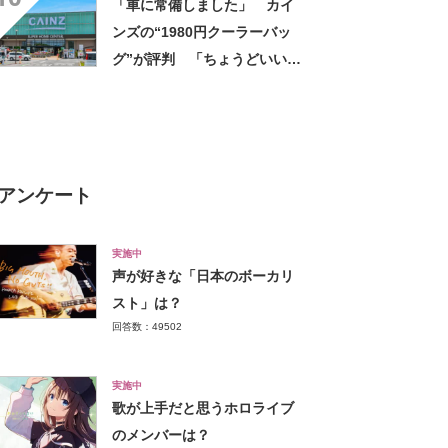
「車に常備しました」 カイ
しちゃいました」の声
ンズの“1980円クーラーバッ
グ”が評判 「ちょうどいい大
きさ」「保冷剤を止めるベル
トが良い」
アンケート
実施中
声が好きな「日本のボーカリ
スト」は？
回答数：49502
実施中
歌が上手だと思うホロライブ
のメンバーは？