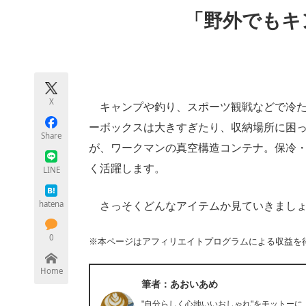
モノづくり技術者専門サイト
エレクトロ
「野外でもキ
ちょっと気になるネットの話題
X
キャンプや釣り、スポーツ観戦などで冷た
ーボックスは大きすぎたり、収納場所に困
Share
が、ワークマンの真空構造コンテナ。保冷
く活躍します。
LINE
hatena
さっそくどんなアイテムか見ていきまし
0
※本ページはアフィリエイトプログラムによる収益を
Home
筆者：あおいあめ
"自分らしく心地いいおしゃれ"をモットー