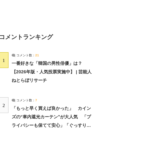
コメントランキング
コメント数：
21
1
一番好きな「韓国の男性俳優」は？
【2026年版・人気投票実施中】 | 芸能人
ねとらぼリサーチ
コメント数：
7
2
「もっと早く買えば良かった」 カイン
ズの“車内遮光カーテン”が大人気 「プ
ライバシーも保てて安心」「ぐっすり眠
れました」（2/2） | ライフ ねとらぼリ