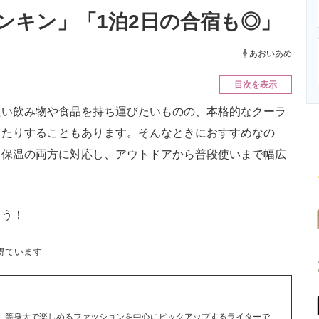
ニクス専門サイト
電子設計の基本と応用
エネルギーの専
ンキン」「1泊2日の合宿も◎」
あおいあめ
目次を表示
い飲み物や食品を持ち運びたいものの、本格的なクーラ
ったりすることもあります。そんなときにおすすめなの
・保温の両方に対応し、アウトドアから普段使いまで幅広
ょう！
得ています
に、等身大で楽しめるファッションを中心にピックアップするライターで