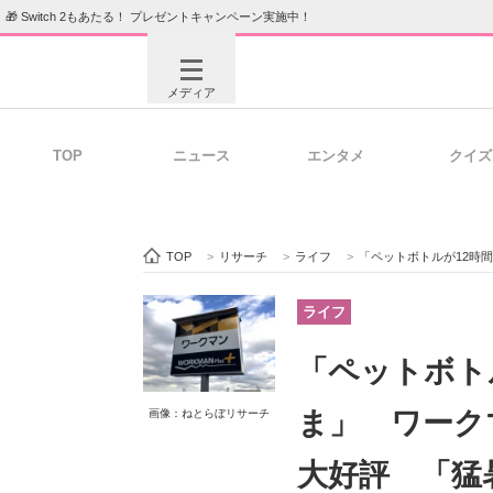
🎁 Switch 2もあたる！ プレゼントキャンペーン実施中！
メディア
TOP
ニュース
エンタメ
クイズ
注目記事を集めた総合ページ
ITの今
TOP
>
リサーチ
>
ライフ
>
「ペットボトルが12時間後でも冷たい
ビジネスと働き方のヒント
AI活用
ライフ
「ペットボト
ITエンジニア向け専門サイト
企業向けI
ま」 ワーク
画像：ねとらぼリサーチ
大好評 「猛