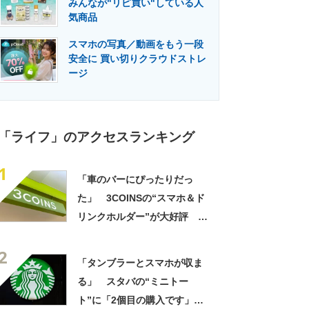
みんなが"リピ買い"している人
門メディア
建設×テクノロジーの最前線
気商品
スマホの写真／動画をもう一段
安全に 買い切りクラウドストレ
ージ
「ライフ」のアクセスランキング
1
「車のバーにぴったりだっ
た」 3COINSの“スマホ＆ド
リンクホルダー”が大好評
「ドリンクホルダーが二つあ
2
って便利」「もっと早く買え
「タンブラーとスマホが収ま
ばよかった」
る」 スタバの“ミニトー
ト”に「2個目の購入です」