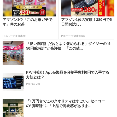
アマゾン1位「このお茶ガチで
アマゾン1位の実績！380円で5
す」噂のお茶
日間お試し。
PR(ハーブ健康本舗)
PR(ハーブ健康本舗)
「良い腕時計だねとよく褒められる」ダイソーの“5
50円腕時計”が高評価 「この値...
FPが解説！Apple製品を分割手数料0円で入手する
方法とは？
PR(Fav-Log)
「1万円台でこのクオリティはすごい」セイコー
の“腕時計”に「上品で高級感がありま...