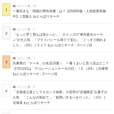
コメント数：
21
1
一番好きな「韓国の男性俳優」は？【2026年版・人気投票実施
中】 | 芸能人 ねとらぼリサーチ
コメント数：
7
2
「もっと早く買えば良かった」 カインズの“車内遮光カーテ
ン”が大人気 「プライバシーも保てて安心」「ぐっすり眠れま
した」（2/2） | ライフ ねとらぼリサーチ：2ページ目
コメント数：
7
3
兵庫県の「ケーキ」の名店10選！ 一番うまいと思う店はどこ？
【7月12日は「デコレーションケーキの日」！】（2/4） | 兵庫県
ねとらぼリサーチ：2ページ目
コメント数：
5
4
「北海道土産としてもセンス抜群」六花亭の“店舗限定”お菓子が
人気 「こんなの初めて」「箱買いするべきだった」（1/2） |
北海道 ねとらぼリサーチ