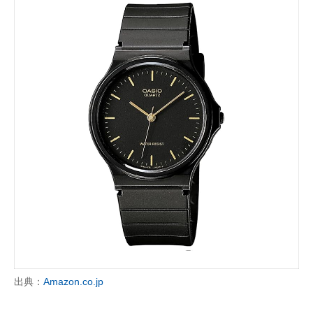
出典：
Amazon.co.jp