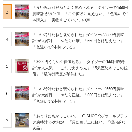
「良い腕時計だねとよく褒められる」ダイソーの“550円
3
腕時計”が高評価 「この値段に見えない」「色違いで2
本購入」「実物すごくいい」の声
「いい時計だねと褒められた」ダイソーの“550円腕時
4
計”が大好評 「やたら正確」「550円とは思えない」
「色違いで2本持ってる」
「3000円くらいの価値ある」 ダイソーの“550円腕時
5
計”が大人気 「これでええやん」「5気圧防水でこの値
段」「腕時計問題が解決した」
「いい時計だねと褒められた」ダイソーの“550円腕時
6
計”が大好評 「やたら正確」「550円とは思えない」
「色違いで2本持ってる」
「あまりにもかっこいい」 G-SHOCKの“オールブラッ
7
ク腕時計”が大好評 「見た目以上に軽い」「理想的な
逸品」