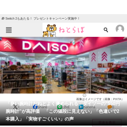
🎁 Switch 2もあたる！ プレゼントキャンペーン実施中！
ねとらぼメニュー
TOP
ニュース
エンタメ
クイズ
グルメ
地域
住まい
教育・育児
動物
リサーチ
腕時計
2026/06/10 14:50（公開）
画像はイメージです（画像：PIXTA）
会員記事
「良い腕時計だねとよく褒められる」ダイソーの“550円
X
Share
LINE
hatena
0
腕時計”が高評価 「この値段に見えない」「色違いで2
メディア
本購入」「実物すごくいい」の声
目次を表示
注目記事を集めた総合ページ