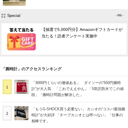
Special
- PR -
【抽選で5,000円分】Amazonギフトカードが
当たる！読者アンケート実施中
「腕時計」のアクセスランキング
「3000円くらいの価値ある」 ダイソーの“550円腕時
1
計”が大人気 「これでええやん」「5気圧防水でこの値
段」「腕時計問題が解決した」
「もうG-SHOCK買う必要ない」 カシオの“コスパ最強腕
2
時計”が大好評 「チープカシオとは呼べない」「仕事の
相棒です」