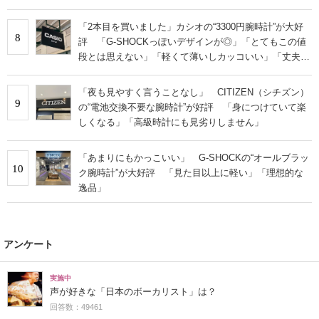
「2本目を買いました」カシオの“3300円腕時計”が大好
8
評 「G-SHOCKっぽいデザインが◎」「とてもこの値
段とは思えない」「軽くて薄いしカッコいい」「丈夫で
視認性も抜群」
「夜も見やすく言うことなし」 CITIZEN（シチズン）
9
の“電池交換不要な腕時計”が好評 「身につけていて楽
しくなる」「高級時計にも見劣りしません」
「あまりにもかっこいい」 G-SHOCKの“オールブラッ
10
ク腕時計”が大好評 「見た目以上に軽い」「理想的な
逸品」
アンケート
実施中
声が好きな「日本のボーカリスト」は？
回答数：49461