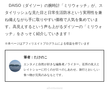
DAISO（ダイソー）の腕時計「ミリウォッチ」が、ス
ITの今と未来を見通す
タイリッシュな見た目と日常生活防水という実用性を兼
ね備えながら手に取りやすい価格で人気を集めていま
スマホと通信の最新トレンド
す。高見えするという声も上がるダイソーの「ミリウォ
進化するPCとデバイスの未来
ッチ」をさっそく紹介していきます！
好きが集まる 比べて選べる
※本ページはアフィリエイトプログラムによる収益を得ています
ビジネスと働き方のヒント
筆者：たけのこ
AI活用のいまが分かる
エンタメと自然が好きな編集者／ライター。近所の友人と
レイトショーに行くのが日々のしあわせ。旅行とおいしい
企業ITのトレンドを詳説
食べ物が元気のみなもとです。
経営リーダーのコミュニティ
advertisement
マーケ×ITの今がよく分かる
ITエンジニア向け専門サイト