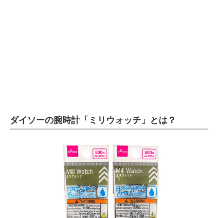
企業向けIT製品の総合サイト
IT製品の技術・比較・事例
製造業のIT導入・活用を支援
モノづくり技術者専門サイト
エレクトロニクス専門サイト
電子設計の基本と応用
ダイソーの腕時計「ミリウォッチ」とは？
エネルギーの専門メディア
建設×テクノロジーの最前線
ちょっと気になるネットの話題