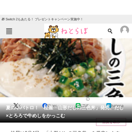
🎁 Switch 2もあたる！ プレゼントキャンペーン実施中！
ねとらぼメニュー
TOP
ニュース
エンタメ
クイズ
グルメ
地域
住まい
教育・育児
動物
リサーチ
チェーン店
2020/07/30 20:05（公開）
X
Share
LINE
hatena
会員記事
夏のネバトロ！ 松屋「山形だしの三色丼」発売、だし
×とろろで牛めしをかっこむ
メディア
目次を表示
注目記事を集めた総合ページ