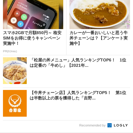
スマホ2GBで月額850円～ 格安
カレーが一番おいしいと思う牛
SIMをお得に使うキャンペーン
丼チェーンは？【アンケート実
実施中！
施中】
PR(IIJmio)
「松屋の丼メニュー」人気ランキングTOP6！ 1位
は定番の「牛めし」【2021年...
【牛丼チェーン店】人気ランキングTOP5！ 第1位
は半数以上の票を獲得した「吉野...
Recommended by