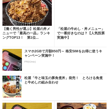
【働く男性が選ぶ】松屋の丼メ
「松屋の牛めし・丼メニュー」
ニューで「最高の一品」ランキ
で一番好きなのは？【人気投票
ングTOP13！ 第1位...
実施中】
スマホ2GBで月額850円～ 格安SIMをお得に使うキ
ャンペーン実施中！
PR(IIJmio)
松屋「牛と味玉の豚角煮丼」発売！ とろける角煮
と牛めしの組み合わせ