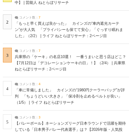
中】 | 芸能人 ねとらぼリサーチ
コメント数：
7
2
「もっと早く買えば良かった」 カインズの“車内遮光カーテ
ン”が大人気 「プライバシーも保てて安心」「ぐっすり眠れま
した」（2/2） | ライフ ねとらぼリサーチ：2ページ目
コメント数：
7
3
兵庫県の「ケーキ」の名店10選！ 一番うまいと思う店はどこ？
【7月12日は「デコレーションケーキの日」！】（2/4） | 兵庫県
ねとらぼリサーチ：2ページ目
コメント数：
4
4
「車に常備しました」 カインズの“1980円クーラーバッグ”が評
判 「ちょうどいい大きさ」「保冷剤を止めるベルトが良い」
（1/5） | ライフ ねとらぼリサーチ
コメント数：
3
5
【バレーボール】ネーションズリーグ日本ラウンドで活躍を期待
している「日本男子バレー代表選手」は？【2026年版・人気投