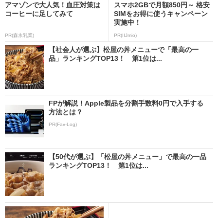
アマゾンで大人気！血圧対策は
スマホ2GBで月額850円～ 格安
コーヒーに足してみて
SIMをお得に使うキャンペーン
実施中！
PR(森永乳業)
PR(IIJmio)
【社会人が選ぶ】松屋の丼メニューで「最高の一
品」ランキングTOP13！ 第1位は...
FPが解説！Apple製品を分割手数料0円で入手する
方法とは？
PR(Fav-Log)
【50代が選ぶ】「松屋の丼メニュー」で最高の一品
ランキングTOP13！ 第1位は...