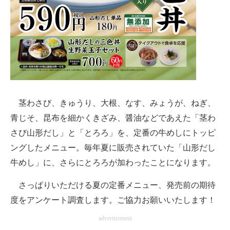
企業向けIT製品の総合サイト
IT製品の技術・比較・事例
製造業のIT導入・活用を支援
モノづくり技術者専門サイト
エレクトロニクス専門サイト
茎わさび、きゅうり、大根、なす、みょうが、ねぎ、
青じそ、昆布を細かくきざみ、醤油などであえた「茎わ
電子設計の基本と応用
さび山形だし」と「とろろ」を、定番の牛めしにトッピ
エネルギーの専門メディア
ングしたメニュー。毎年夏に販売されていた「山形だし
牛めし」に、さらにとろろが加わったことになります。
建設×テクノロジーの最前線
さっぱりいただける夏の定番メニュー、発売前の期待
ちょっと気になるネットの話題
度をアンケート調査します。ご協力お願いいたします！
advertisement