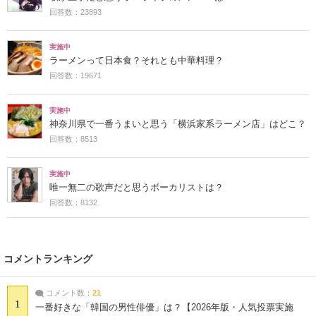
回答数：23893
実施中
ラーメンって日本食？それとも中華料理？
回答数：19671
実施中
神奈川県で一番うまいと思う「横浜家系ラーメン店」はどこ？
回答数：8513
実施中
唯一無二の歌声だと思うボーカリストは？
回答数：8132
コメントランキング
コメント数：
21
1
一番好きな「韓国の男性俳優」は？【2026年版・人気投票実施