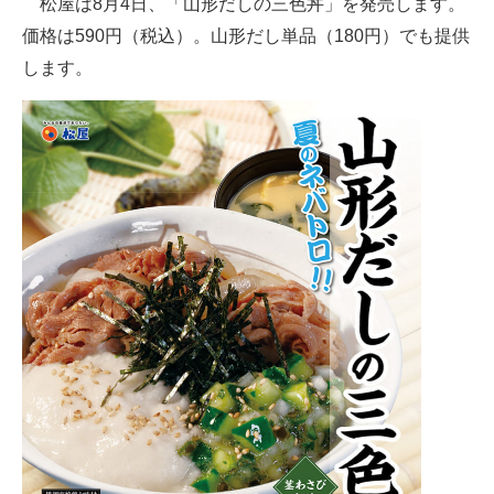
松屋は8月4日、「山形だしの三色丼」を発売します。
価格は590円（税込）。山形だし単品（180円）でも提供
ITの今と未来を見通す
します。
スマホと通信の最新トレンド
進化するPCとデバイスの未来
好きが集まる 比べて選べる
ビジネスと働き方のヒント
AI活用のいまが分かる
企業ITのトレンドを詳説
経営リーダーのコミュニティ
マーケ×ITの今がよく分かる
ITエンジニア向け専門サイト