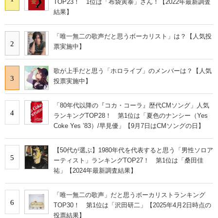
TOP23！ 1位は「布袋寅泰」さん！【2022年最新調査
結果】
「唯一無二の歌声だと思うボーカリスト」は？【人気投
2
票実施中】
歌が上手だと思う「ホロライブ」のメンバーは？【人気
3
投票実施中】
「80年代以降の『コカ・コーラ』歴代CMソング」人気
4
ランキングTOP28！ 第1位は「夏色のナンシー（Yes
Coke Yes ’83）/早見優」【9月7日はCMソングの日】
【50代が選ぶ】1980年代を代表すると思う「男性ソロア
5
ーティスト」ランキングTOP27！ 第1位は「桑田佳
祐」【2024年最新調査結果】
「唯一無二の歌声」だと思うボーカリストランキング
6
TOP30！ 第1位は「沢田研二」【2025年4月2日時点の
投票結果】