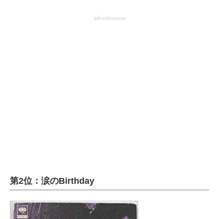
企業向けIT製品の総合サイト
advertisement
IT製品の技術・比較・事例
製造業のIT導入・活用を支援
モノづくり技術者専門サイト
エレクトロニクス専門サイト
電子設計の基本と応用
エネルギーの専門メディア
建設×テクノロジーの最前線
第2位：涙のBirthday
ちょっと気になるネットの話題