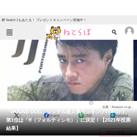
🎁 Switch 2もあたる！ プレゼントキャンペーン実施中！
ねとらぼメニュー
TOP
ニュース
エンタメ
クイズ
グルメ
地域
住まい
教育・育児
動物
リサーチ
音楽
2022/05/14 21:35（公開）
出典「Amazon.co.jp」
会員記事
「HOUND DOG」シングル曲人気ランキングTOP37！
X
Share
LINE
hatena
第1位は「ff（フォルティシモ）」に決定！【2021年投票
メディア
結果】
目次を表示
注目記事を集めた総合ページ