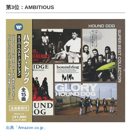
第3位：AMBITIOUS
ITの今と未来を見通す
スマホと通信の最新トレンド
進化するPCとデバイスの未来
好きが集まる 比べて選べる
ビジネスと働き方のヒント
AI活用のいまが分かる
企業ITのトレンドを詳説
経営リーダーのコミュニティ
マーケ×ITの今がよく分かる
ITエンジニア向け専門サイト
出典「Amazon.co.jp」