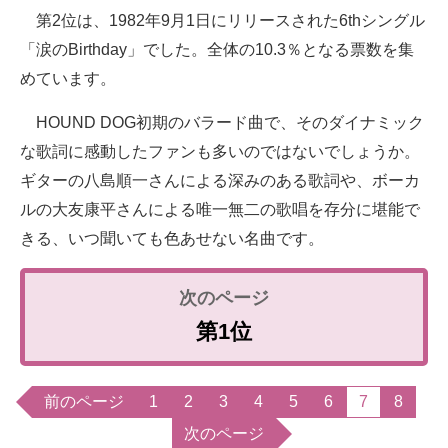
第2位は、1982年9月1日にリリースされた6thシングル
「涙のBirthday」でした。全体の10.3％となる票数を集
めています。
HOUND DOG初期のバラード曲で、そのダイナミック
な歌詞に感動したファンも多いのではないでしょうか。
ギターの八島順一さんによる深みのある歌詞や、ボーカ
ルの大友康平さんによる唯一無二の歌唱を存分に堪能で
きる、いつ聞いても色あせない名曲です。
第1位
前のページ
1
2
3
4
5
6
7
8
次のページ