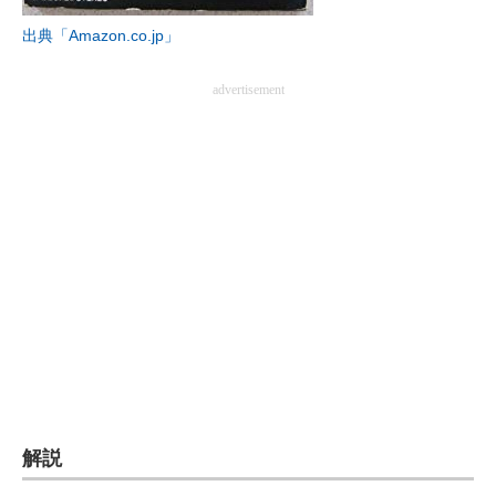
出典「Amazon.co.jp」
advertisement
解説