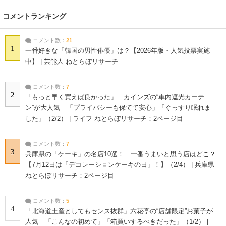
コメントランキング
コメント数：
21
1
一番好きな「韓国の男性俳優」は？【2026年版・人気投票実施
中】 | 芸能人 ねとらぼリサーチ
コメント数：
7
2
「もっと早く買えば良かった」 カインズの“車内遮光カーテ
ン”が大人気 「プライバシーも保てて安心」「ぐっすり眠れま
した」（2/2） | ライフ ねとらぼリサーチ：2ページ目
コメント数：
7
3
兵庫県の「ケーキ」の名店10選！ 一番うまいと思う店はどこ？
【7月12日は「デコレーションケーキの日」！】（2/4） | 兵庫県
ねとらぼリサーチ：2ページ目
コメント数：
5
4
「北海道土産としてもセンス抜群」六花亭の“店舗限定”お菓子が
人気 「こんなの初めて」「箱買いするべきだった」（1/2） |