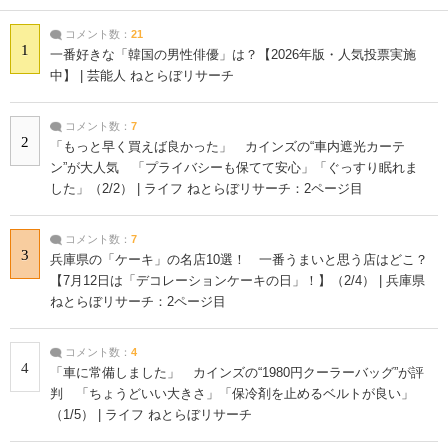
コメント数：
21
1
一番好きな「韓国の男性俳優」は？【2026年版・人気投票実施
中】 | 芸能人 ねとらぼリサーチ
コメント数：
7
2
「もっと早く買えば良かった」 カインズの“車内遮光カーテ
ン”が大人気 「プライバシーも保てて安心」「ぐっすり眠れま
した」（2/2） | ライフ ねとらぼリサーチ：2ページ目
コメント数：
7
3
兵庫県の「ケーキ」の名店10選！ 一番うまいと思う店はどこ？
【7月12日は「デコレーションケーキの日」！】（2/4） | 兵庫県
ねとらぼリサーチ：2ページ目
コメント数：
4
4
「車に常備しました」 カインズの“1980円クーラーバッグ”が評
判 「ちょうどいい大きさ」「保冷剤を止めるベルトが良い」
（1/5） | ライフ ねとらぼリサーチ