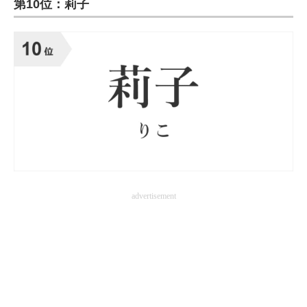
第10位：莉子
ITの今と未来を見通す
スマホと通信の最新トレンド
進化するPCとデバイスの未来
好きが集まる 比べて選べる
ビジネスと働き方のヒント
AI活用のいまが分かる
advertisement
企業ITのトレンドを詳説
経営リーダーのコミュニティ
マーケ×ITの今がよく分かる
ITエンジニア向け専門サイト