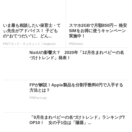
いま最も相談したい保育士・て
スマホ2GBで月額850円～ 格安
ぃ先生がアドバイス！ 子ども
SIMをお得に使うキャンペーン
の“おてつだい”に、どん...
実施中！
PR(アタック・キュキュット｜Hugkum)
PR(IIJmio)
NiziUの影響大？ 2020年「12月生まれベビーの名
づけトレンド」発表！
FPが解説！Apple製品を分割手数料0円で入手する
方法とは？
PR(Fav-Log)
「9月生まれベビーの名づけトレンド」ランキングT
OP10！ 女の子1位は「陽葵」...