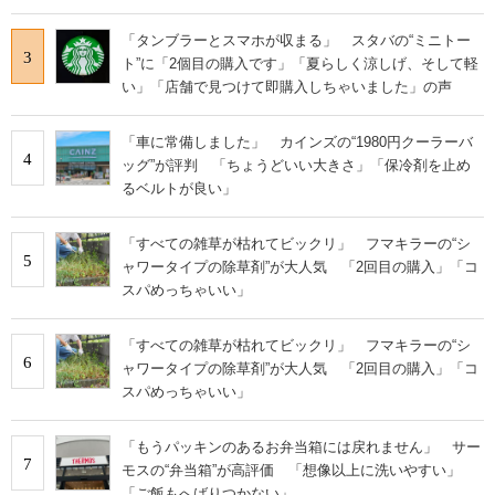
「タンブラーとスマホが収まる」 スタバの“ミニトー
3
ト”に「2個目の購入です」「夏らしく涼しげ、そして軽
い」「店舗で見つけて即購入しちゃいました」の声
「車に常備しました」 カインズの“1980円クーラーバ
4
ッグ”が評判 「ちょうどいい大きさ」「保冷剤を止め
るベルトが良い」
「すべての雑草が枯れてビックリ」 フマキラーの“シ
5
ャワータイプの除草剤”が大人気 「2回目の購入」「コ
スパめっちゃいい」
「すべての雑草が枯れてビックリ」 フマキラーの“シ
6
ャワータイプの除草剤”が大人気 「2回目の購入」「コ
スパめっちゃいい」
「もうパッキンのあるお弁当箱には戻れません」 サー
7
モスの“弁当箱”が高評価 「想像以上に洗いやすい」
「ご飯もへばりつかない」