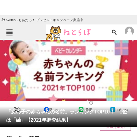
🎁 Switch 2もあたる！ プレゼントキャンペーン実施中！
ねとらぼメニュー
TOP
ニュース
エンタメ
クイズ
グルメ
地域
住まい
教育・育児
動物
リサーチ
ライフ
2021/11/04 11:55（公開）
X
Share
LINE
hatena
会員記事
「女の子の赤ちゃんの名前」ランキングTOP10！ 1位
は「紬」【2021年調査結果】
メディア
目次を表示
注目記事を集めた総合ページ