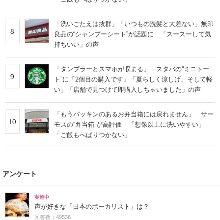
「洗いごたえは抜群」「いつもの洗髪と大差ない」無印
8
良品の“シャンプーシート”が話題に 「スースーして気
持ちいい」の声
「タンブラーとスマホが収まる」 スタバの“ミニトー
9
ト”に「2個目の購入です」「夏らしく涼しげ、そして軽
い」「店舗で見つけて即購入しちゃいました」の声
「もうパッキンのあるお弁当箱には戻れません」 サー
10
モスの“弁当箱”が高評価 「想像以上に洗いやすい」
「ご飯もへばりつかない」
アンケート
実施中
声が好きな「日本のボーカリスト」は？
回答数：49538