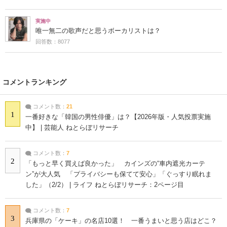
実施中
唯一無二の歌声だと思うボーカリストは？
回答数：8077
コメントランキング
コメント数：
21
1
一番好きな「韓国の男性俳優」は？【2026年版・人気投票実施
中】 | 芸能人 ねとらぼリサーチ
コメント数：
7
2
「もっと早く買えば良かった」 カインズの“車内遮光カーテ
ン”が大人気 「プライバシーも保てて安心」「ぐっすり眠れま
した」（2/2） | ライフ ねとらぼリサーチ：2ページ目
コメント数：
7
3
兵庫県の「ケーキ」の名店10選！ 一番うまいと思う店はどこ？