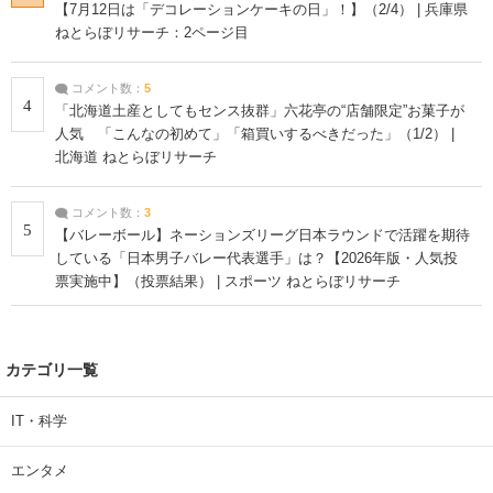
【7月12日は「デコレーションケーキの日」！】（2/4） | 兵庫県
ねとらぼリサーチ：2ページ目
コメント数：
5
4
「北海道土産としてもセンス抜群」六花亭の“店舗限定”お菓子が
人気 「こんなの初めて」「箱買いするべきだった」（1/2） |
北海道 ねとらぼリサーチ
コメント数：
3
5
【バレーボール】ネーションズリーグ日本ラウンドで活躍を期待
している「日本男子バレー代表選手」は？【2026年版・人気投
票実施中】（投票結果） | スポーツ ねとらぼリサーチ
カテゴリ一覧
IT・科学
エンタメ