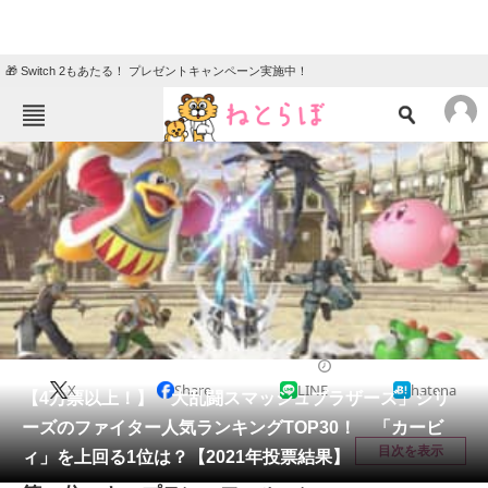
🎁 Switch 2もあたる！ プレゼントキャンペーン実施中！
ねとらぼメニュー
TOP
ニュース
エンタメ
クイズ
グルメ
地域
住まい
教育・育児
動物
リサーチ
ゲーム
2021/12/13 18:15（公開）
X
Share
LINE
hatena
会員記事
【4万票以上！】「大乱闘スマッシュブラザーズ」シリ
ーズのファイター人気ランキングTOP30！ 「カービ
メディア
目次を表示
ィ」を上回る1位は？【2021年投票結果】
注目記事を集めた総合ページ