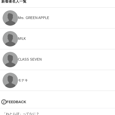
新着著名人一覧
Mrs. GREEN APPLE
M!LK
CLASS SEVEN
モナキ
FEEDBACK
「ねとらぼ」ってなに？