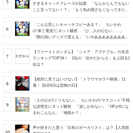
5
すぎるキャッチフレーズが話題 「なんかとんでもない
こと言ってない！？」「もう包み隠さなくなってきた
な」
「こんな悲しいキャッチコピーある？」 ちいかわ
6
の“単三電池”にネット騒然 「ひ…人の心ない……」
「闇の深いグッズで震える」「いやあああああああああ
あ」
【ファーストガンダム】「シャア・アズナブル」の名言
7
ランキングTOP34！ 2位の「坊やだからさ」を上回る1
位は？
【絶対に見てはいけない】「トラウマホラー映画」11
8
選！【6月6日は恐怖の日】
「人の心が1ミリもない」 ちいかわの“マスコット”不穏
9
な説明文にネット騒然 「涙しか出ない」「HPが0にな
るわこんなん」「地獄か？」
声が好きだと思う「日本のボーカリスト」は？【人気投
10