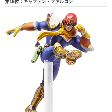
第15位：キャプテン・ファルコン
ITの今と未来を見通す
スマホと通信の最新トレンド
進化するPCとデバイスの未来
好きが集まる 比べて選べる
ビジネスと働き方のヒント
AI活用のいまが分かる
企業ITのトレンドを詳説
経営リーダーのコミュニティ
マーケ×ITの今がよく分かる
ITエンジニア向け専門サイト