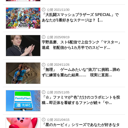
公開 2021/11/30
「大乱闘スマッシュブラザーズ SPECIAL」で
あなたが1番好きなステージは？【...
公開 2025/09/19
宇野昌磨、スト6配信で上位ランク「マスター」
達成 初配信から1カ月半でのスピード...
公開 2024/11/26
「無理」 ゲームみたいな“抜刀”に挑戦→諦め
ずに練習を重ねた結果…… 現実に直面...
公開 2025/11/05
「☆」ファミマが“色”だけのコラボヒントを投
稿→即正体を看破するファンが続々「や...
公開 2021/04/15
「星のカービィ」シリーズであなたが好きなタ