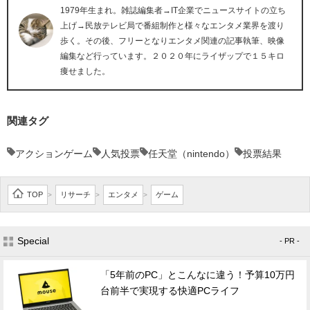
1979年生まれ。雑誌編集者→IT企業でニュースサイトの立ち
上げ→民放テレビ局で番組制作と様々なエンタメ業界を渡り
歩く。その後、フリーとなりエンタメ関連の記事執筆、映像
編集など行っています。２０２０年にライザップで１５キロ
痩せました。
関連タグ
アクションゲーム
人気投票
任天堂（nintendo）
投票結果
TOP
リサーチ
エンタメ
ゲーム
>
>
>
Special
- PR -
「5年前のPC」とこんなに違う！予算10万円
台前半で実現する快適PCライフ