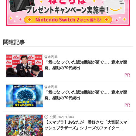
関連記事
森永乳業
「気になっていた認知機能が菌で…」森永が開
発。感動の70代続出
PR
森永乳業
「気になっていた認知機能が菌で…」森永が開
発。感動の70代続出
PR
公開 2021/12/03
【スマブラ】あなたが一番好きな「大乱闘スマ
ッシュブラザーズ」シリーズのファイター...