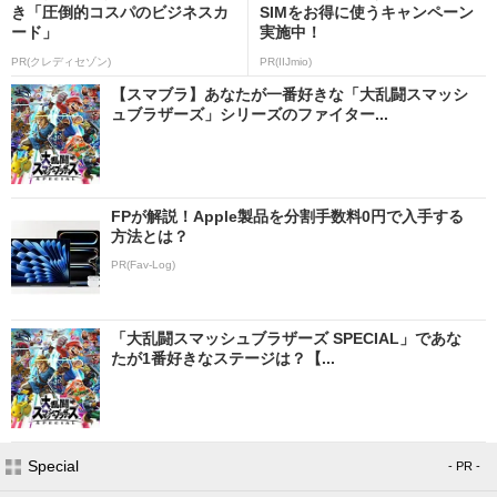
き「圧倒的コスパのビジネスカ
SIMをお得に使うキャンペーン
ード」
実施中！
PR(クレディセゾン)
PR(IIJmio)
【スマブラ】あなたが一番好きな「大乱闘スマッシ
ュブラザーズ」シリーズのファイター...
FPが解説！Apple製品を分割手数料0円で入手する
方法とは？
PR(Fav-Log)
「大乱闘スマッシュブラザーズ SPECIAL」であな
たが1番好きなステージは？【...
Special
- PR -