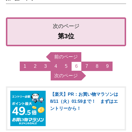
第3位
前のページ
1
2
3
4
5
6
7
8
9
次のページ
【楽天】PR：お買い物マラソンは
8/11（火）01:59まで！ まずはエ
ントリーから！