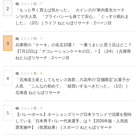
コメント数：
7
2
「もっと早く買えば良かった」 カインズの“車内遮光カーテ
ン”が大人気 「プライバシーも保てて安心」「ぐっすり眠れま
した」（2/2） | ライフ ねとらぼリサーチ：2ページ目
コメント数：
7
3
兵庫県の「ケーキ」の名店10選！ 一番うまいと思う店はどこ？
【7月12日は「デコレーションケーキの日」！】（2/4） | 兵庫県
ねとらぼリサーチ：2ページ目
コメント数：
5
4
「北海道土産としてもセンス抜群」六花亭の“店舗限定”お菓子が
人気 「こんなの初めて」「箱買いするべきだった」（1/2） |
北海道 ねとらぼリサーチ
コメント数：
3
5
【バレーボール】ネーションズリーグ日本ラウンドで活躍を期待
している「日本男子バレー代表選手」は？【2026年版・人気投
票実施中】（投票結果） | スポーツ ねとらぼリサーチ