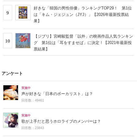
好きな「韓国の男性俳優」ランキングTOP29！ 第1位
9
は「キム・ジェジュン（JYJ）」【2026年最新投票結
果】
【ジブリ】宮崎駿監督「以外」の映画作品人気ランキン
10
グ 第1位は「耳をすませば」に決定！【2021年最新投
票結果】
アンケート
実施中
声が好きな「日本のボーカリスト」は？
回答数：49461
実施中
歌が上手だと思うホロライブのメンバーは？
回答数：23843