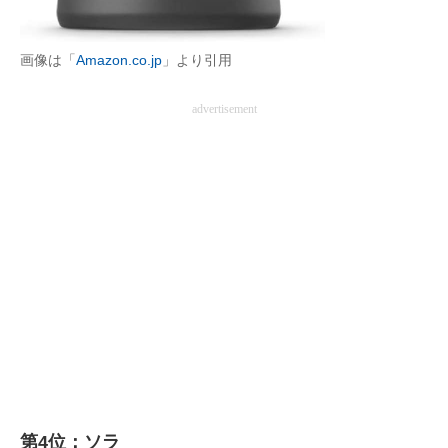
企業向けIT製品の総合サイト
画像は「
Amazon.co.jp
」より引用
IT製品の技術・比較・事例
advertisement
製造業のIT導入・活用を支援
モノづくり技術者専門サイト
エレクトロニクス専門サイト
電子設計の基本と応用
エネルギーの専門メディア
建設×テクノロジーの最前線
ちょっと気になるネットの話題
第4位：ソラ