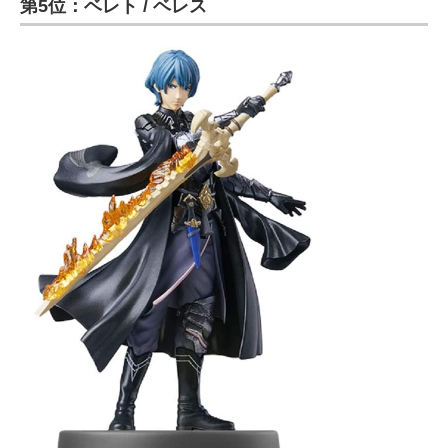
第5位：ベレト / ベレス
ITの今と未来を見通す
スマホと通信の最新トレンド
進化するPCとデバイスの未来
好きが集まる 比べて選べる
ビジネスと働き方のヒント
AI活用のいまが分かる
企業ITのトレンドを詳説
経営リーダーのコミュニティ
マーケ×ITの今がよく分かる
ITエンジニア向け専門サイト