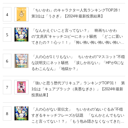
あ」
「ちいかわ」のキャラクター人気ランキングTOP28！
4
第1位は「うさぎ」【2024年最新投票結果】
「なんかえぐいこと言ってない？」 映画ちいかわ
5
の“文房具”キャッチコピーにネット騒然 「どこに置い
てきたの？！心ッ！！」「怖い怖い怖い怖い怖い怖い怖
い」
「人の心が1ミリもない」 ちいかわの“マスコット”不穏
6
な説明文にネット騒然 「涙しか出ない」「HPが0にな
るわこんなん」「地獄か？」
「強いと思う歴代プリキュア」ランキングTOP31！ 第
7
1位は「キュアブラック（美墨なぎさ）」【2024年最新
投票結果】
「人の心がない宣伝文」 ちいかわの“ぬいぐるみ”不穏
8
すぎるキャッチフレーズが話題 「なんかとんでもない
こと言ってない！？」「もう包み隠さなくなってきた
な」