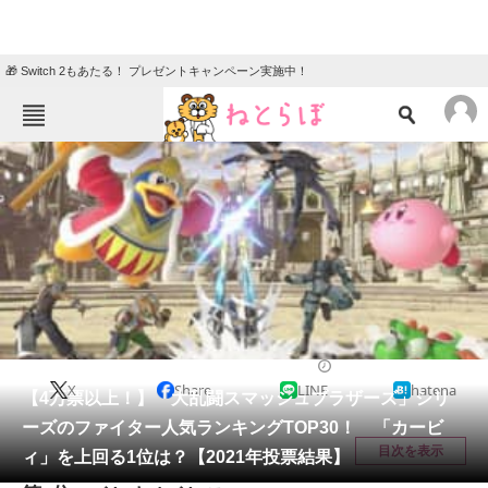
🎁 Switch 2もあたる！ プレゼントキャンペーン実施中！
ねとらぼメニュー
TOP
ニュース
エンタメ
クイズ
グルメ
地域
住まい
教育・育児
動物
リサーチ
ゲーム
2021/12/13 18:15（公開）
X
Share
LINE
hatena
会員記事
【4万票以上！】「大乱闘スマッシュブラザーズ」シリ
ーズのファイター人気ランキングTOP30！ 「カービ
メディア
目次を表示
ィ」を上回る1位は？【2021年投票結果】
注目記事を集めた総合ページ