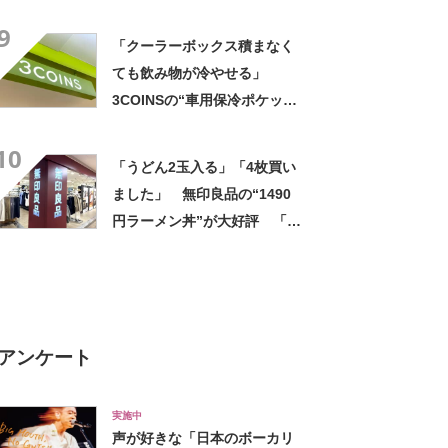
利 「濡れてもすぐ乾く」
9
「追加購入を考えています」
「クーラーボックス積まなく
ても飲み物が冷やせる」
3COINSの“車用保冷ポケッ
ト”が大好評 「ペットボトル
10
4本とお菓子も入る」「ドリン
「うどん2玉入る」「4枚買い
ク持って車乗る時便利」
ました」 無印良品の“1490
円ラーメン丼”が大好評 「適
度な重みがあって高級感もあ
る」「レンジにも食洗機にも
入れられる」
アンケート
実施中
声が好きな「日本のボーカリ