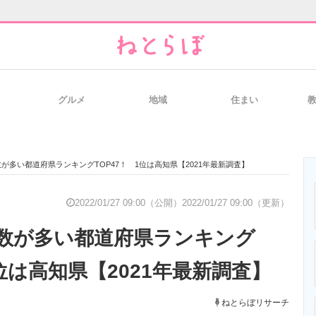
グルメ
地域
住まい
と未来を見通す
スマホと通信の最新トレンド
進化するPCとデ
が多い都道府県ランキングTOP47！ 1位は高知県【2021年最新調査】
のいまが分かる
企業ITのトレンドを詳説
経営リーダーの
2022/01/27 09:00（公開）
2022/01/27 09:00（更新）
数が多い都道府県ランキング
T製品の総合サイト
IT製品の技術・比較・事例
製造業のIT導入
1位は高知県【2021年最新調査】
ねとらぼリサーチ