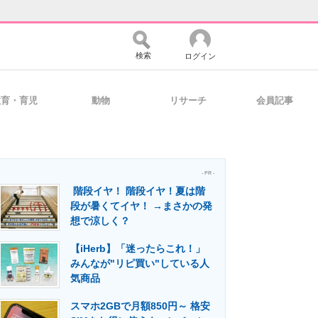
検索
ログイン
教育・育児
動物
リサーチ
会員記事
バイスの未来
好きが集まる 比べて選べる
- PR -
階段イヤ！ 階段イヤ！夏は階
コミュニティ
マーケ×ITの今がよく分かる
段が暑くてイヤ！ →まさかの発
想で涼しく？
【iHerb】「迷ったらこれ！」
・活用を支援
みんなが"リピ買い"している人
気商品
スマホ2GBで月額850円～ 格安