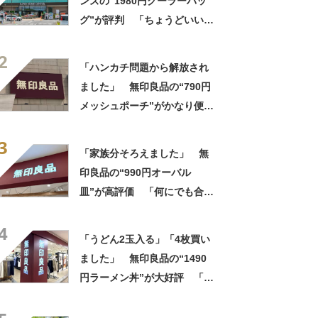
ンズの“1980円クーラーバッ
グ”が評判 「ちょうどいい大
きさ」「保冷剤を止めるベル
2
トが良い」
「ハンカチ問題から解放され
ました」 無印良品の“790円
メッシュポーチ”がかなり便
利 「濡れてもすぐ乾く」
3
「追加購入を考えています」
「家族分そろえました」 無
印良品の“990円オーバル
皿”が高評価 「何にでも合
う」「盛り付けるだけでカフ
4
ェっぽくなってお気に入り」
「うどん2玉入る」「4枚買い
ました」 無印良品の“1490
円ラーメン丼”が大好評 「適
度な重みがあって高級感もあ
る」「レンジにも食洗機にも