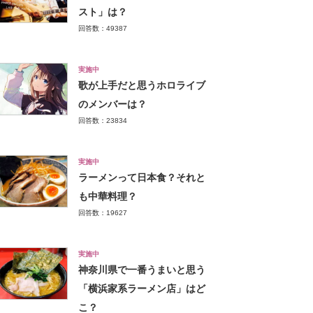
スト」は？
回答数：49387
実施中
歌が上手だと思うホロライブ
のメンバーは？
回答数：23834
実施中
ラーメンって日本食？それと
も中華料理？
回答数：19627
実施中
神奈川県で一番うまいと思う
「横浜家系ラーメン店」はど
こ？