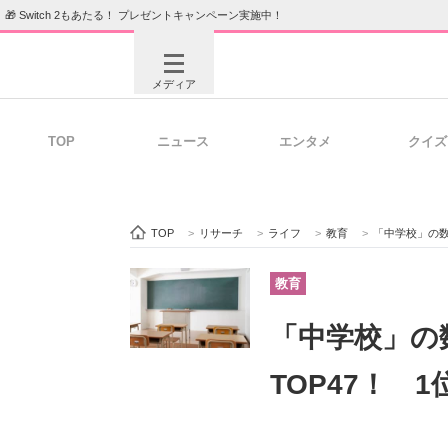
🎁 Switch 2もあたる！ プレゼントキャンペーン実施中！
メディア
TOP
ニュース
エンタメ
クイズ
注目記事を集めた総合ページ
ITの今
TOP
>
リサーチ
>
ライフ
>
教育
>
「中学校」の数
ビジネスと働き方のヒント
AI活用
教育
「中学校」の
ITエンジニア向け専門サイト
企業向けI
TOP47！ 