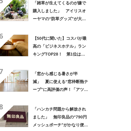
5
「雑草が生えてくるのが嫌で
入れられる」
購入しました」 アイリスオ
ーヤマの“防草グッズ”が大人
気 「今回で3度目の購入」
6
「施工が楽で簡単」
【50代に聞いた】コスパが最
高の「ビジネスホテル」ラン
キングTOP28！ 第1位は
「東横イン」【2026年最新調
7
査結果】
「窓から感じる暑さが半
減」 夏に使える“窓枠断熱テ
ープ”に高評価の声！「アツア
ツだった窓枠がぬる～い感じ
8
に」「貼った甲斐はありまし
「ハンカチ問題から解放され
た」
ました」 無印良品の“790円
メッシュポーチ”がかなり便