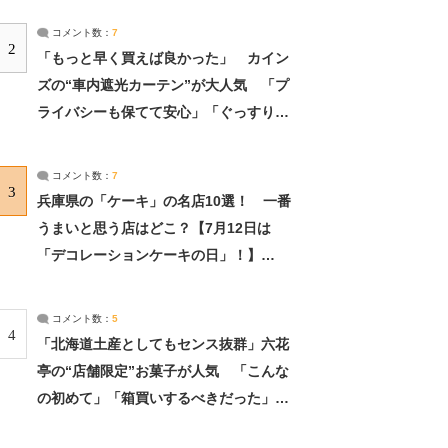
コメント数：
7
2
「もっと早く買えば良かった」 カイン
ズの“車内遮光カーテン”が大人気 「プ
ライバシーも保てて安心」「ぐっすり眠
れました」（2/2） | ライフ ねとらぼリ
サーチ：2ページ目
コメント数：
7
3
兵庫県の「ケーキ」の名店10選！ 一番
うまいと思う店はどこ？【7月12日は
「デコレーションケーキの日」！】
（2/4） | 兵庫県 ねとらぼリサーチ：2ペ
ージ目
コメント数：
5
4
「北海道土産としてもセンス抜群」六花
亭の“店舗限定”お菓子が人気 「こんな
の初めて」「箱買いするべきだった」
（1/2） | 北海道 ねとらぼリサーチ