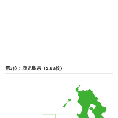
企業向けIT製品の総合サイト
IT製品の技術・比較・事例
製造業のIT導入・活用を支援
モノづくり技術者専門サイト
エレクトロニクス専門サイト
電子設計の基本と応用
第3位：鹿児島県（2.83校）
エネルギーの専門メディア
建設×テクノロジーの最前線
ちょっと気になるネットの話題