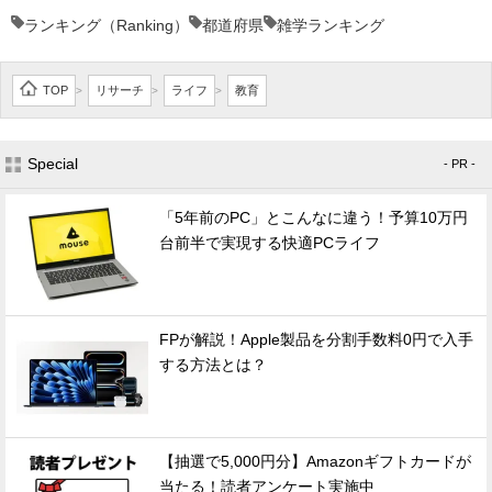
ランキング（Ranking）
都道府県
雑学ランキング
TOP
リサーチ
ライフ
教育
>
>
>
Special
- PR -
「5年前のPC」とこんなに違う！予算10万円
台前半で実現する快適PCライフ
FPが解説！Apple製品を分割手数料0円で入手
する方法とは？
【抽選で5,000円分】Amazonギフトカードが
当たる！読者アンケート実施中