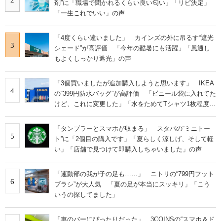
剤”に「職場で聞かれるくらい良い匂い」「リピ決定」
「一生これでいい」の声
「4度くらい違いました」 カインズの外に吊るす“遮光
3
シェード”が高評価 「今年の酷暑にも活躍」「風通し
もよくしっかり遮光」の声
「3個買いましたが追加購入しようと思います」 IKEA
4
の“399円防水バッグ”が高評価 「ビニール袋に入れてた
けど、これに変更した」「水をためてTシャツ1枚程度な
ら洗える」
「タンブラーとスマホが収まる」 スタバの“ミニトー
5
ト”に「2個目の購入です」「夏らしく涼しげ、そして軽
い」「店舗で見つけて即購入しちゃいました」の声
「運動部の我が子の足も……」 ニトリの“799円フット
6
ブラシ”が大人気 「夏の足が本当にスッキリ」「こう
いうの探してました」
「車のバーにぴったりだった」 3COINSの“スマホ＆ド