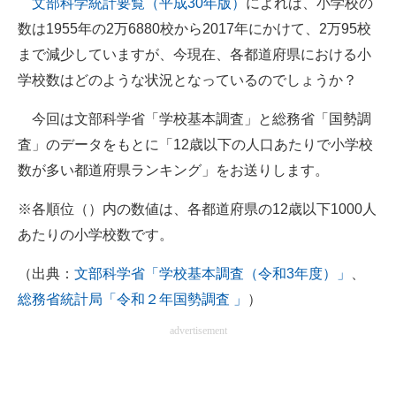
文部科学統計要覧（平成30年版）
によれば、小学校の
数は1955年の2万6880校から2017年にかけて、2万95校
ITの今と未来を見通す
まで減少していますが、今現在、各都道府県における小
スマホと通信の最新トレンド
学校数はどのような状況となっているのでしょうか？
進化するPCとデバイスの未来
今回は文部科学省「学校基本調査」と総務省「国勢調
査」のデータをもとに「12歳以下の人口あたりで小学校
好きが集まる 比べて選べる
数が多い都道府県ランキング」をお送りします。
ビジネスと働き方のヒント
※各順位（）内の数値は、各都道府県の12歳以下1000人
AI活用のいまが分かる
あたりの小学校数です。
企業ITのトレンドを詳説
（出典：
文部科学省「学校基本調査（令和3年度）」
、
総務省統計局「令和２年国勢調査 」
）
経営リーダーのコミュニティ
advertisement
マーケ×ITの今がよく分かる
ITエンジニア向け専門サイト