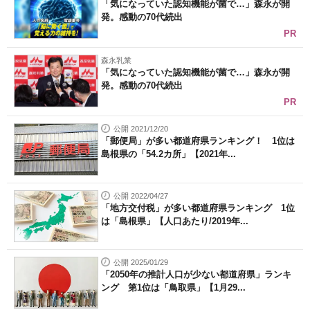
「気になっていた認知機能が菌で…」森永が開
発。感動の70代続出
PR
森永乳業
「気になっていた認知機能が菌で…」森永が開
発。感動の70代続出
PR
公開 2021/12/20
「郵便局」が多い都道府県ランキング！ 1位は
島根県の「54.2カ所」【2021年...
公開 2022/04/27
「地方交付税」が多い都道府県ランキング 1位
は「島根県」【人口あたり/2019年...
公開 2025/01/29
「2050年の推計人口が少ない都道府県」ランキ
ング 第1位は「鳥取県」【1月29...