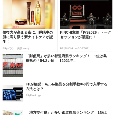
修復力が高まる夜に。睡眠中の
FINCHI主催「IVS2026」トーク
肌に寄り添う新ナイトケアが誕
セッションが話題に！
生！
PR(ゲラン｜美的.com)
PR(FINCHI on GOETHE)
「郵便局」が多い都道府県ランキング！ 1位は島
根県の「54.2カ所」【2021年...
FPが解説！Apple製品を分割手数料0円で入手する
方法とは？
PR(Fav-Log)
「地方交付税」が多い都道府県ランキング 1位は