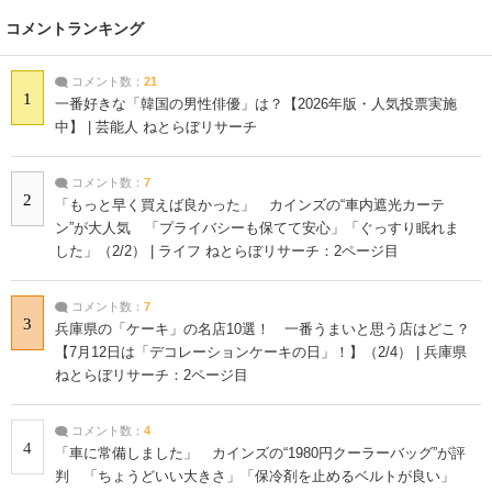
コメントランキング
コメント数：
21
1
一番好きな「韓国の男性俳優」は？【2026年版・人気投票実施
中】 | 芸能人 ねとらぼリサーチ
コメント数：
7
2
「もっと早く買えば良かった」 カインズの“車内遮光カーテ
ン”が大人気 「プライバシーも保てて安心」「ぐっすり眠れま
した」（2/2） | ライフ ねとらぼリサーチ：2ページ目
コメント数：
7
3
兵庫県の「ケーキ」の名店10選！ 一番うまいと思う店はどこ？
【7月12日は「デコレーションケーキの日」！】（2/4） | 兵庫県
ねとらぼリサーチ：2ページ目
コメント数：
4
4
「車に常備しました」 カインズの“1980円クーラーバッグ”が評
判 「ちょうどいい大きさ」「保冷剤を止めるベルトが良い」