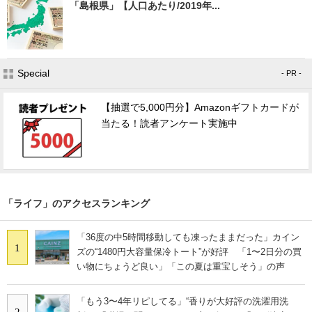
「島根県」【人口あたり/2019年...
Special
- PR -
【抽選で5,000円分】Amazonギフトカードが
当たる！読者アンケート実施中
「ライフ」のアクセスランキング
「36度の中5時間移動しても凍ったままだった」カイン
1
ズの“1480円大容量保冷トート”が好評 「1〜2日分の買
い物にちょうど良い」「この夏は重宝しそう」の声
「もう3〜4年リピしてる」“香りが大好評の洗濯用洗
2