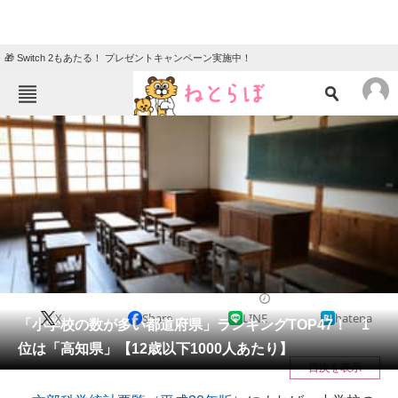
🎁 Switch 2もあたる！ プレゼントキャンペーン実施中！
ねとらぼメニュー
TOP
ニュース
エンタメ
クイズ
グルメ
地域
住まい
教育・育児
動物
リサーチ
教育
2022/02/06 08:35（公開）
X
Share
LINE
hatena
会員記事
「小学校の数が多い都道府県」ランキングTOP47！ 1
位は「高知県」【12歳以下1000人あたり】
メディア
目次を表示
注目記事を集めた総合ページ