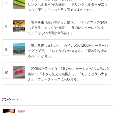
7
リンクホルダー”が大好評 「ドリンクホルダーが二つ
あって便利」「もっと早く買えばよかった」
「電車を乗り継いでやっと購入」 ワークマンの“保冷
8
もできるリュック”が好評 「夏のレジャーにピッタ
リ」「ほしい機能が全部ある」
「車に常備しました」 カインズの“1980円クーラーバ
9
ッグ”が評判 「ちょうどいい大きさ」「保冷剤を止め
るベルトが良い」
「20個以上買ってきて1番いい」サーモスの“大人気お弁
10
当箱”に「小さく見えて結構入る」「ちょうど良い大き
さ」「ブリーフケースにも収まる」
アンケート
実施中