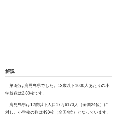
企業向けIT製品の総合サイト
IT製品の技術・比較・事例
製造業のIT導入・活用を支援
モノづくり技術者専門サイト
エレクトロニクス専門サイト
電子設計の基本と応用
解説
エネルギーの専門メディア
建設×テクノロジーの最前線
第3位は鹿児島県でした。12歳以下1000人あたりの小
学校数は2.83校です。
ちょっと気になるネットの話題
鹿児島県は12歳以下人口17万6173人（全国24位）に
対し、小学校の数は498校（全国4位）となっています。