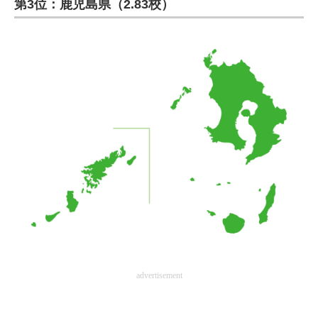
第3位：鹿児島県（2.83校）
ITの今と未来を見通す
スマホと通信の最新トレンド
進化するPCとデバイスの未来
好きが集まる 比べて選べる
ビジネスと働き方のヒント
AI活用のいまが分かる
企業ITのトレンドを詳説
経営リーダーのコミュニティ
マーケ×ITの今がよく分かる
advertisement
ITエンジニア向け専門サイト