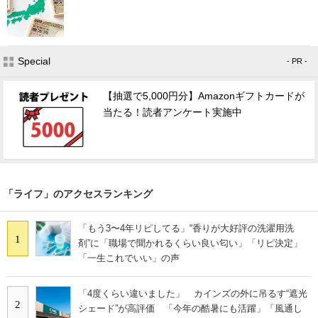
Special
- PR -
【抽選で5,000円分】Amazonギフトカードが
当たる！読者アンケート実施中
「ライフ」のアクセスランキング
「もう3〜4年リピしてる」“香りが大好評の洗濯用洗
1
剤”に「職場で聞かれるくらい良い匂い」「リピ決定」
「一生これでいい」の声
「4度くらい違いました」 カインズの外に吊るす“遮光
2
シェード”が高評価 「今年の酷暑にも活躍」「風通し