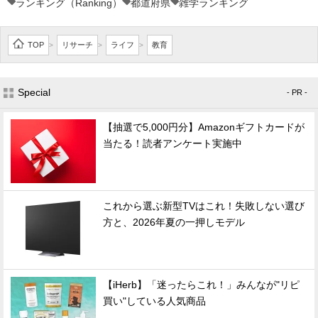
ランキング（Ranking）
都道府県
雑学ランキング
TOP
リサーチ
ライフ
教育
>
>
>
Special
- PR -
【抽選で5,000円分】Amazonギフトカードが
当たる！読者アンケート実施中
これから選ぶ新型TVはこれ！失敗しない選び
方と、2026年夏の一押しモデル
【iHerb】「迷ったらこれ！」みんなが"リピ
買い"している人気商品