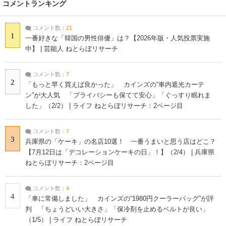
コメントランキング
コメント数：
21
1
一番好きな「韓国の男性俳優」は？【2026年版・人気投票実施
中】 | 芸能人 ねとらぼリサーチ
コメント数：
7
2
「もっと早く買えば良かった」 カインズの“車内遮光カーテ
ン”が大人気 「プライバシーも保てて安心」「ぐっすり眠れま
した」（2/2） | ライフ ねとらぼリサーチ：2ページ目
コメント数：
7
3
兵庫県の「ケーキ」の名店10選！ 一番うまいと思う店はどこ？
【7月12日は「デコレーションケーキの日」！】（2/4） | 兵庫県
ねとらぼリサーチ：2ページ目
コメント数：
4
4
「車に常備しました」 カインズの“1980円クーラーバッグ”が評
判 「ちょうどいい大きさ」「保冷剤を止めるベルトが良い」
（1/5） | ライフ ねとらぼリサーチ