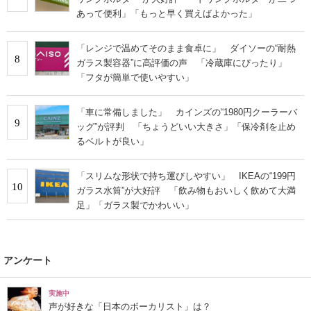
あって便利」「もっと早く買えばよかった」
「レンジで温めてそのまま食卓に」 ダイソーの“耐熱
8
ガラス製容器”に高評価の声 「冷蔵庫にぴったり」
「フタが簡単で使いやすい」
「車に常備しました」 カインズの“1980円クーラーバ
9
ッグ”が評判 「ちょうどいい大きさ」「保冷剤を止め
るベルトが良い」
「スリムな形状で持ち運びしやすい」 IKEAの“199円
10
ガラス水筒”が大好評 「飲み物もおいしく飲めて大満
足」「ガラス製でかわいい」
アンケート
実施中
声が好きな「日本のボーカリスト」は？