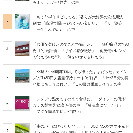
もよくしっかり遮光」の声
「もう3〜4年リピしてる」“香りが大好評の洗濯用洗
3
剤”に「職場で聞かれるくらい良い匂い」「リピ決定」
「一生これでいい」の声
「お皿が欠けたのでこれで揃えたい」 無印良品の“490
4
円皿”が高評価 「サイズ感が絶妙」「食洗機やレンジ
で使えるのが◎」「何をのせても映える」
「36度の中5時間移動しても凍ったままだった」カイン
5
ズの“1480円大容量保冷トート”が好評 「1〜2日分の買
い物にちょうど良い」「この夏は重宝しそう」の声
「レンジで温めてそのまま食卓に」 ダイソーの“耐熱
6
ガラス製容器”に高評価の声 「冷蔵庫にぴったり」
「フタが簡単で使いやすい」
「車のバーにぴったりだった」 3COINSの“スマホ＆ド
7
リンクホルダー”が大好評 「ドリンクホルダーが二つ