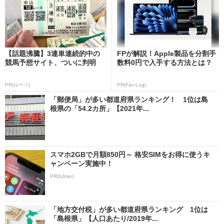
【話題沸騰】3連単連続的中の
FPが解説！Apple製品を分割手
競馬予想サイト、ついに判明
数料0円で入手する方法とは？
PR(ルーツ)
PR(Fav-Log)
「郵便局」が多い都道府県ランキング！ 1位は島
根県の「54.2カ所」【2021年...
スマホ2GBで月額850円～ 格安SIMをお得に使うキ
ャンペーン実施中！
PR(IIJmio)
「地方交付税」が多い都道府県ランキング 1位は
「島根県」【人口あたり/2019年...