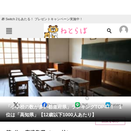
🎁 Switch 2もあたる！ プレゼントキャンペーン実施中！
ねとらぼメニュー
TOP
ニュース
エンタメ
クイズ
グルメ
地域
住まい
教育・育児
動物
リサーチ
教育
2022/02/06 08:35（公開）
X
Share
LINE
hatena
会員記事
「小学校の数が多い都道府県」ランキングTOP47！ 1
位は「高知県」【12歳以下1000人あたり】
メディア
目次を表示
注目記事を集めた総合ページ