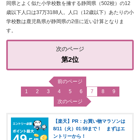
同県とよく似た小学校数を擁する静岡県（502校）の12
歳以下人口は37万3188人。人口（12歳以下）あたりの小
学校数は鹿児島県が静岡県の2倍に近い計算となりま
す。
第2位
前のページ
1
2
3
4
5
6
7
8
9
次のページ
【楽天】PR：お買い物マラソンは
8/11（火）01:59まで！ まずはエ
ントリーから！