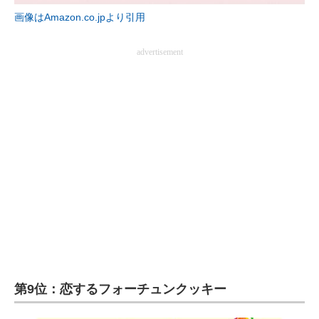
画像はAmazon.co.jpより引用
企業向けIT製品の総合サイト
IT製品の技術・比較・事例
advertisement
製造業のIT導入・活用を支援
モノづくり技術者専門サイト
エレクトロニクス専門サイト
電子設計の基本と応用
エネルギーの専門メディア
建設×テクノロジーの最前線
ちょっと気になるネットの話題
第9位：恋するフォーチュンクッキー