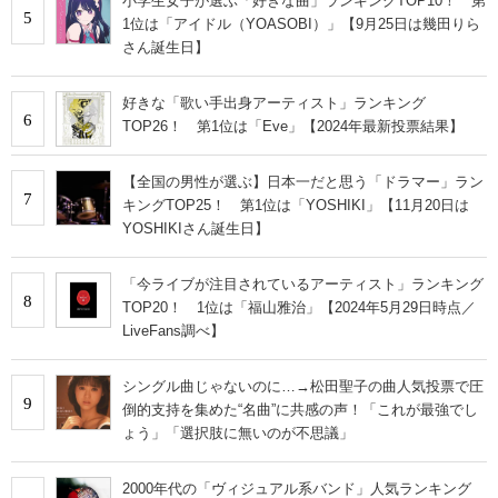
小学生女子が選ぶ「好きな曲」ランキングTOP10！ 第
5
1位は「アイドル（YOASOBI）」【9月25日は幾田りら
さん誕生日】
好きな「歌い手出身アーティスト」ランキング
6
TOP26！ 第1位は「Eve」【2024年最新投票結果】
【全国の男性が選ぶ】日本一だと思う「ドラマー」ラン
7
キングTOP25！ 第1位は「YOSHIKI」【11月20日は
YOSHIKIさん誕生日】
「今ライブが注目されているアーティスト」ランキング
8
TOP20！ 1位は「福山雅治」【2024年5月29日時点／
LiveFans調べ】
シングル曲じゃないのに…→松田聖子の曲人気投票で圧
9
倒的支持を集めた“名曲”に共感の声！「これが最強でし
ょう」「選択肢に無いのが不思議」
2000年代の「ヴィジュアル系バンド」人気ランキング