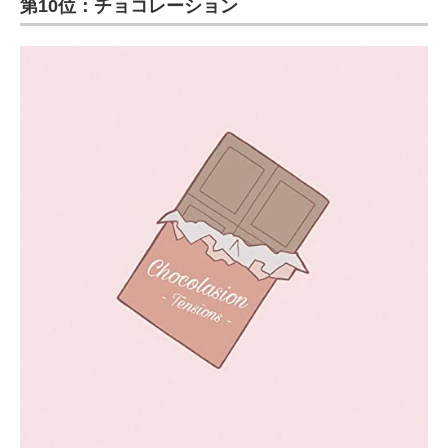
第10位：チョコレーション
ITの今と未来を見通す
スマホと通信の最新トレンド
進化するPCとデバイスの未来
好きが集まる 比べて選べる
ビジネスと働き方のヒント
AI活用のいまが分かる
企業ITのトレンドを詳説
経営リーダーのコミュニティ
マーケ×ITの今がよく分かる
ITエンジニア向け専門サイト