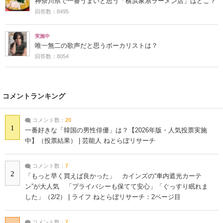
神奈川県で一番うまいと思う「横浜家系ラーメン店」はどこ？
回答数：8495
実施中
唯一無二の歌声だと思うボーカリストは？
回答数：8054
コメントランキング
コメント数：
20
1
一番好きな「韓国の男性俳優」は？【2026年版・人気投票実施
中】（投票結果） | 芸能人 ねとらぼリサーチ
コメント数：
7
2
「もっと早く買えば良かった」 カインズの“車内遮光カーテ
ン”が大人気 「プライバシーも保てて安心」「ぐっすり眠れま
した」（2/2） | ライフ ねとらぼリサーチ：2ページ目
コメント数：
7