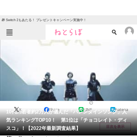
🎁 Switch 2もあたる！ プレゼントキャンペーン実施中！
ねとらぼメニュー
TOP
ニュース
エンタメ
クイズ
グルメ
地域
住まい
教育・育児
動物
リサーチ
音楽
2022/02/14 12:00（公開）
X
Share
LINE
hatena
会員記事
10代の若者約2万人が選んだ「バレンタインソング」人
気ランキングTOP10！ 第1位は「チョコレイト・ディ
メディア
目次を表示
スコ」！【2022年最新調査結果】
注目記事を集めた総合ページ