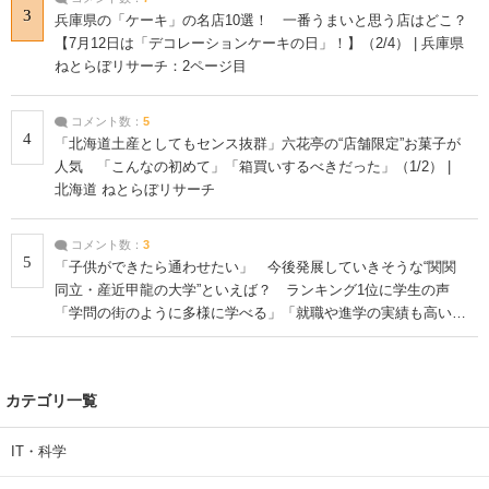
3
兵庫県の「ケーキ」の名店10選！ 一番うまいと思う店はどこ？
【7月12日は「デコレーションケーキの日」！】（2/4） | 兵庫県
ねとらぼリサーチ：2ページ目
コメント数：
5
4
「北海道土産としてもセンス抜群」六花亭の“店舗限定”お菓子が
人気 「こんなの初めて」「箱買いするべきだった」（1/2） |
北海道 ねとらぼリサーチ
コメント数：
3
5
「子供ができたら通わせたい」 今後発展していきそうな“関関
同立・産近甲龍の大学”といえば？ ランキング1位に学生の声
「学問の街のように多様に学べる」「就職や進学の実績も高い」
| 大学 ねとらぼリサーチ
カテゴリ一覧
IT・科学