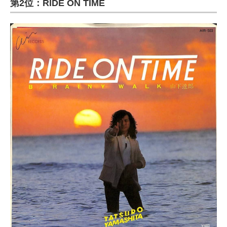
第2位：RIDE ON TIME
ITの今と未来を見通す
スマホと通信の最新トレンド
進化するPCとデバイスの未来
好きが集まる 比べて選べる
ビジネスと働き方のヒント
AI活用のいまが分かる
企業ITのトレンドを詳説
経営リーダーのコミュニティ
マーケ×ITの今がよく分かる
ITエンジニア向け専門サイト