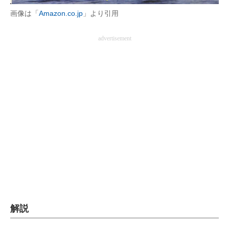
企業向けIT製品の総合サイト
画像は「
Amazon.co.jp
」より引用
IT製品の技術・比較・事例
advertisement
製造業のIT導入・活用を支援
モノづくり技術者専門サイト
エレクトロニクス専門サイト
電子設計の基本と応用
エネルギーの専門メディア
建設×テクノロジーの最前線
ちょっと気になるネットの話題
解説