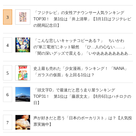
「フジテレビ」の女性アナウンサー人気ランキング
3
TOP30！ 第1位は「井上清華」【3月1日はフジテレビ
の開局記念日】
「こんな悲しいキャッチコピーある？」 ちいかわ
4
の“単三電池”にネット騒然 「ひ…人の心ない……」
「闇の深いグッズで震える」「いやあああああああああ
あ」
史上最も売れた「少女漫画」ランキング！ 「NANA」
5
「ガラスの仮面」を上回る1位は？
「頭文字D」で最速だと思う走り屋ランキング
6
TOP31！ 第1位は「藤原文太」【8月6日はハチロクの
日】
声が好きだと思う「日本のボーカリスト」は？【人気投
7
票実施中】