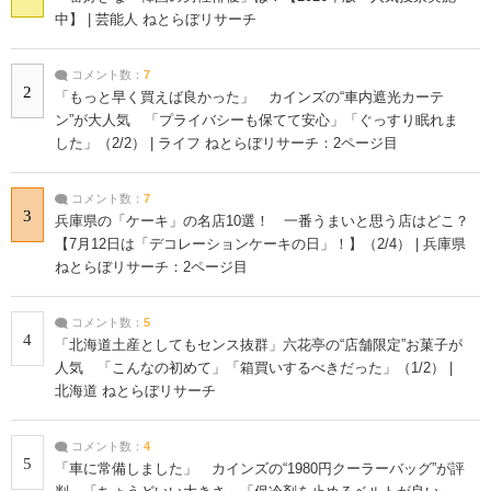
中】 | 芸能人 ねとらぼリサーチ
コメント数：
7
2
「もっと早く買えば良かった」 カインズの“車内遮光カーテ
ン”が大人気 「プライバシーも保てて安心」「ぐっすり眠れま
した」（2/2） | ライフ ねとらぼリサーチ：2ページ目
コメント数：
7
3
兵庫県の「ケーキ」の名店10選！ 一番うまいと思う店はどこ？
【7月12日は「デコレーションケーキの日」！】（2/4） | 兵庫県
ねとらぼリサーチ：2ページ目
コメント数：
5
4
「北海道土産としてもセンス抜群」六花亭の“店舗限定”お菓子が
人気 「こんなの初めて」「箱買いするべきだった」（1/2） |
北海道 ねとらぼリサーチ
コメント数：
4
5
「車に常備しました」 カインズの“1980円クーラーバッグ”が評