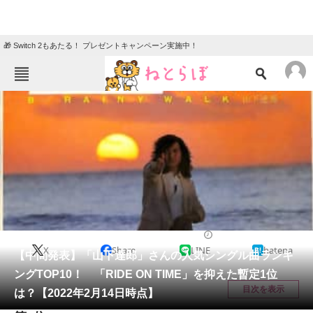
🎁 Switch 2もあたる！ プレゼントキャンペーン実施中！
ねとらぼメニュー
TOP
ニュース
エンタメ
クイズ
グルメ
地域
住まい
教育・育児
動物
リサーチ
音楽
2022/02/15 20:50（公開）
X
Share
LINE
hatena
会員記事
【中間発表】「山下達郎」さんの人気シングル曲ランキ
ングTOP10！ 「RIDE ON TIME」を抑えた暫定1位
メディア
目次を表示
は？【2022年2月14日時点】
注目記事を集めた総合ページ