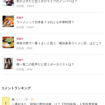
歌が上手だと思うホロライブのメンバーは？
回答数：23884
実施中
ラーメンって日本食？それとも中華料理？
回答数：19660
実施中
神奈川県で一番うまいと思う「横浜家系ラーメン店」はどこ？
回答数：8509
実施中
唯一無二の歌声だと思うボーカリストは？
回答数：8108
コメントランキング
コメント数：
21
1
一番好きな「韓国の男性俳優」は？【2026年版・人気投票実施