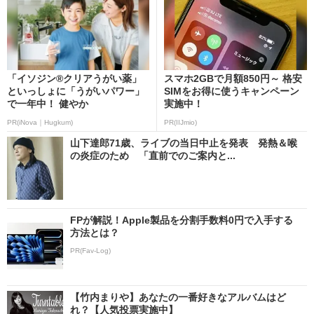
「イソジン®クリアうがい薬」
スマホ2GBで月額850円～ 格安
といっしょに「うがいパワー」
SIMをお得に使うキャンペーン
で一年中！ 健やか
実施中！
PR(iNova｜Hugkum)
PR(IIJmio)
山下達郎71歳、ライブの当日中止を発表 発熱＆喉
の炎症のため 「直前でのご案内と...
FPが解説！Apple製品を分割手数料0円で入手する
方法とは？
PR(Fav-Log)
【竹内まりや】あなたの一番好きなアルバムはど
れ？【人気投票実施中】