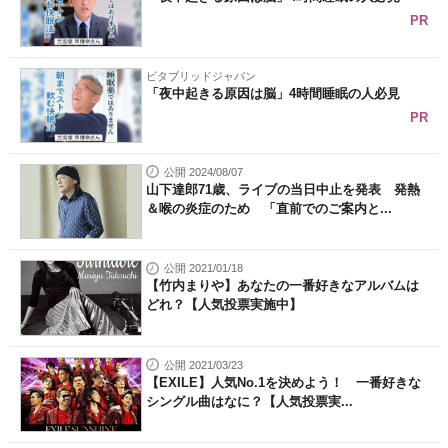
PR
ビタブリッドジャパン
「夜中起きる原因は脳」4時間睡眠の人必見
PR
公開 2024/08/07
山下達郎71歳、ライブの当日中止を発表 発熱
＆喉の炎症のため 「直前でのご案内と...
公開 2021/01/18
【竹内まりや】あなたの一番好きなアルバムは
どれ？【人気投票実施中】
公開 2021/03/23
【EXILE】人気No.1を決めよう！ 一番好きな
シングル曲はなに？【人気投票実...