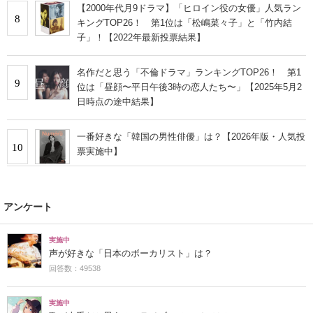
【2000年代月9ドラマ】「ヒロイン役の女優」人気ラン
8
キングTOP26！ 第1位は「松嶋菜々子」と「竹内結
子」！【2022年最新投票結果】
名作だと思う「不倫ドラマ」ランキングTOP26！ 第1
9
位は「昼顔〜平日午後3時の恋人たち〜」【2025年5月2
日時点の途中結果】
一番好きな「韓国の男性俳優」は？【2026年版・人気投
10
票実施中】
アンケート
実施中
声が好きな「日本のボーカリスト」は？
回答数：49538
実施中