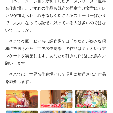
日本アニメーションが制作したアニメシリーズ「世界
名作劇場」。いずれの作品も既存の児童向け文学にアレ
ITの今と未来を見通す
ンジが加えられ、心を激しく揺さぶるストーリーばかり
スマホと通信の最新トレンド
で、大人になっても記憶に残っている人は多いのではな
いでしょうか。
進化するPCとデバイスの未来
そこで今回、ねとらぼ調査隊では「あなたが好きな昭
好きが集まる 比べて選べる
和に放送された『世界名作劇場』の作品は？」というア
ビジネスと働き方のヒント
ンケートを実施します。あなたが好きな作品に投票をお
願いします！
AI活用のいまが分かる
それでは、世界名作劇場として昭和に放送された作品
企業ITのトレンドを詳説
を紹介します。
経営リーダーのコミュニティ
マーケ×ITの今がよく分かる
ITエンジニア向け専門サイト