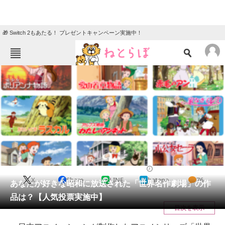
🎁 Switch 2もあたる！ プレゼントキャンペーン実施中！
ねとらぼメニュー
TOP
ニュース
エンタメ
クイズ
グルメ
地域
住まい
教育・育児
動物
リサーチ
アニメ
2021/01/06 20:05（公開）
X
Share
LINE
hatena
76
会員記事
あなたが好きな昭和に放送された「世界名作劇場」の作
品は？【人気投票実施中】
メディア
目次を表示
注目記事を集めた総合ページ