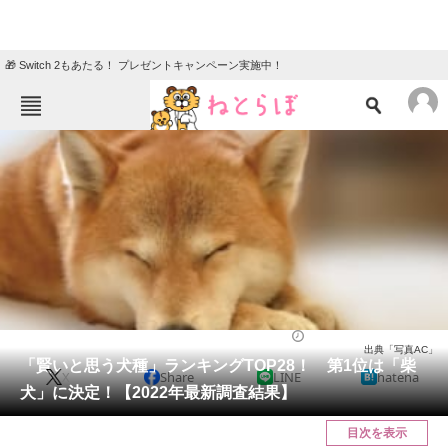
🎁 Switch 2もあたる！ プレゼントキャンペーン実施中！
ねとらぼメニュー
TOP
ニュース
エンタメ
クイズ
グルメ
地域
住まい
教育・育児
動物
リサーチ
動物
2022/03/06 11:40（公開）
出典「写真AC」
会員記事
「賢いと思う犬種」ランキングTOP28！ 第1位は「柴
X
Share
LINE
hatena
犬」に決定！【2022年最新調査結果】
メディア
目次を表示
注目記事を集めた総合ページ