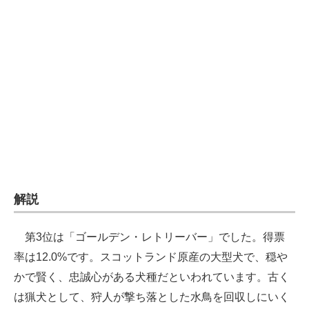
企業向けIT製品の総合サイト
IT製品の技術・比較・事例
製造業のIT導入・活用を支援
モノづくり技術者専門サイト
エレクトロニクス専門サイト
電子設計の基本と応用
エネルギーの専門メディア
解説
建設×テクノロジーの最前線
第3位は「ゴールデン・レトリーバー」でした。得票
ちょっと気になるネットの話題
率は12.0%です。スコットランド原産の大型犬で、穏や
かで賢く、忠誠心がある犬種だといわれています。古く
は猟犬として、狩人が撃ち落とした水鳥を回収しにいく