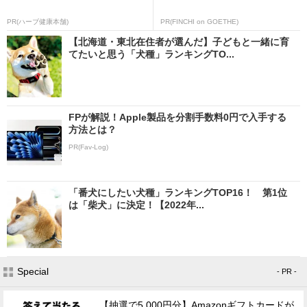
PR(ハーブ健康本舗)
PR(FINCHI on GOETHE)
【北海道・東北在住者が選んだ】子どもと一緒に育
てたいと思う「犬種」ランキングTO...
FPが解説！Apple製品を分割手数料0円で入手する
方法とは？
PR(Fav-Log)
「番犬にしたい犬種」ランキングTOP16！ 第1位
は「柴犬」に決定！【2022年...
Special
- PR -
【抽選で5,000円分】Amazonギフトカードが