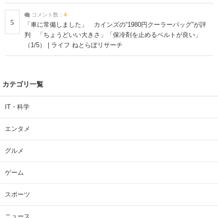
コメント数：
4
5
「車に常備しました」 カインズの“1980円クーラーバッグ”が評
判 「ちょうどいい大きさ」「保冷剤を止めるベルトが良い」
（1/5） | ライフ ねとらぼリサーチ
カテゴリ一覧
IT・科学
エンタメ
グルメ
ゲーム
スポーツ
ニュース