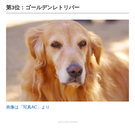
第3位：ゴールデンレトリバー
ITの今と未来を見通す
スマホと通信の最新トレンド
進化するPCとデバイスの未来
好きが集まる 比べて選べる
ビジネスと働き方のヒント
AI活用のいまが分かる
企業ITのトレンドを詳説
経営リーダーのコミュニティ
画像は「写真AC」より
マーケ×ITの今がよく分かる
advertisement
ITエンジニア向け専門サイト