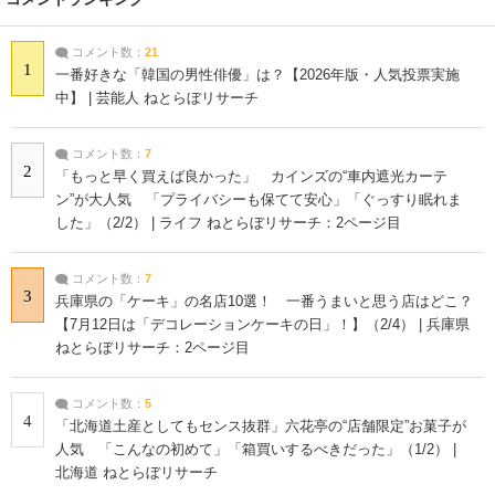
コメント数：
21
1
一番好きな「韓国の男性俳優」は？【2026年版・人気投票実施
中】 | 芸能人 ねとらぼリサーチ
コメント数：
7
2
「もっと早く買えば良かった」 カインズの“車内遮光カーテ
ン”が大人気 「プライバシーも保てて安心」「ぐっすり眠れま
した」（2/2） | ライフ ねとらぼリサーチ：2ページ目
コメント数：
7
3
兵庫県の「ケーキ」の名店10選！ 一番うまいと思う店はどこ？
【7月12日は「デコレーションケーキの日」！】（2/4） | 兵庫県
ねとらぼリサーチ：2ページ目
コメント数：
5
4
「北海道土産としてもセンス抜群」六花亭の“店舗限定”お菓子が
人気 「こんなの初めて」「箱買いするべきだった」（1/2） |
北海道 ねとらぼリサーチ