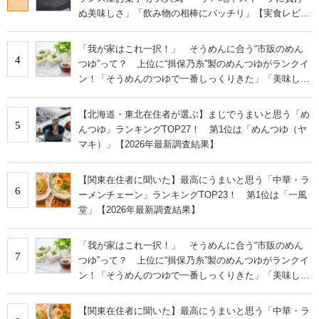
ぬ美味しさ」「飲み物の相棒にバッチリ」【実食レビュ
ー】
「我が家はこれ一択！」 そうめんに合う“市販のめん
4
つゆ”って？ 上位に“揖保乃糸”製のめんつゆがランクイ
ン！「そうめんのつゆで一番しっくりきた」「美味しす
ぎる」
【北海道・東北在住者が選ぶ】まじでうまいと思う「め
5
んつゆ」ランキングTOP27！ 第1位は「めんつゆ（ヤ
マキ）」【2026年最新調査結果】
【関東在住者に聞いた】最高にうまいと思う「中華・ラ
6
ーメンチェーン」ランキングTOP23！ 第1位は「一風
堂」【2026年最新調査結果】
「我が家はこれ一択！」 そうめんに合う“市販のめん
7
つゆ”って？ 上位に“揖保乃糸”製のめんつゆがランクイ
ン！「そうめんのつゆで一番しっくりきた」「美味しす
ぎる」
【関東在住者に聞いた】最高にうまいと思う「中華・ラ