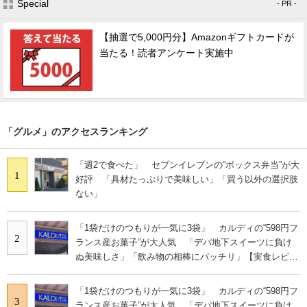
Special
- PR -
【抽選で5,000円分】Amazonギフトカードが
当たる！読者アンケート実施中
「グルメ」のアクセスランキング
「週2で食べた」 セブンイレブンの“ボックス弁当”が大
1
好評 「具材たっぷりで美味しい」「買う以外の選択肢
ない」
「1袋だけのつもりが一気に3袋」 カルディの“598円フ
2
ランス産お菓子”が大人気 「デパ地下スイーツに負け
ぬ美味しさ」「飲み物の相棒にバッチリ」【実食レビュ
ー】
「1袋だけのつもりが一気に3袋」 カルディの“598円フ
3
ランス産お菓子”が大人気 「デパ地下スイーツに負け