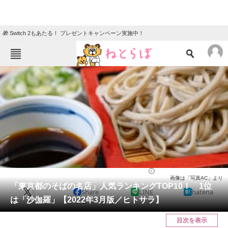
🎁 Switch 2もあたる！ プレゼントキャンペーン実施中！
ねとらぼメニュー
TOP
ニュース
エンタメ
クイズ
グルメ
地域
住まい
教育・育児
動物
リサーチ
グルメ
2022/03/14 09:15（公開）
画像は「写真AC」より
会員記事
「東京都のそばの名店」人気ランキングTOP10！ 1位
X
Share
LINE
hatena
は「沙伽羅」【2022年3月版／ヒトサラ】
メディア
目次を表示
注目記事を集めた総合ページ