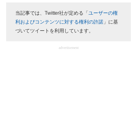
当記事では、Twitter社が定める「
ユーザーの権
ITの今と未来を見通す
利およびコンテンツに対する権利の許諾
」に基
スマホと通信の最新トレンド
づいてツイートを利用しています。
進化するPCとデバイスの未来
advertisement
好きが集まる 比べて選べる
ビジネスと働き方のヒント
AI活用のいまが分かる
企業ITのトレンドを詳説
経営リーダーのコミュニティ
マーケ×ITの今がよく分かる
ITエンジニア向け専門サイト