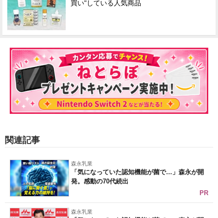
買い"している人気商品
関連記事
森永乳業
「気になっていた認知機能が菌で…」森永が開
発。感動の70代続出
PR
森永乳業