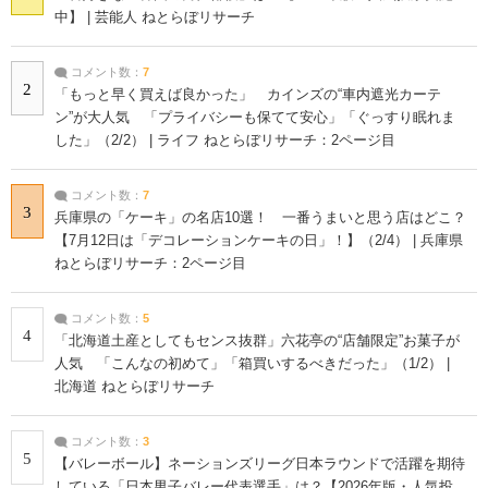
中】 | 芸能人 ねとらぼリサーチ
コメント数：
7
2
「もっと早く買えば良かった」 カインズの“車内遮光カーテ
ン”が大人気 「プライバシーも保てて安心」「ぐっすり眠れま
した」（2/2） | ライフ ねとらぼリサーチ：2ページ目
コメント数：
7
3
兵庫県の「ケーキ」の名店10選！ 一番うまいと思う店はどこ？
【7月12日は「デコレーションケーキの日」！】（2/4） | 兵庫県
ねとらぼリサーチ：2ページ目
コメント数：
5
4
「北海道土産としてもセンス抜群」六花亭の“店舗限定”お菓子が
人気 「こんなの初めて」「箱買いするべきだった」（1/2） |
北海道 ねとらぼリサーチ
コメント数：
3
5
【バレーボール】ネーションズリーグ日本ラウンドで活躍を期待
している「日本男子バレー代表選手」は？【2026年版・人気投