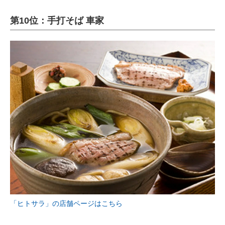
企業向けIT製品の総合サイト
第10位：手打そば 車家
IT製品の技術・比較・事例
製造業のIT導入・活用を支援
モノづくり技術者専門サイト
エレクトロニクス専門サイト
電子設計の基本と応用
エネルギーの専門メディア
建設×テクノロジーの最前線
ちょっと気になるネットの話題
「ヒトサラ」の店舗ページはこちら