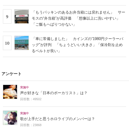
「もうパッキンのあるお弁当箱には戻れません」 サー
9
モスの“弁当箱”が高評価 「想像以上に洗いやすい」
「ご飯もへばりつかない」
「車に常備しました」 カインズの“1980円クーラーバ
10
ッグ”が評判 「ちょうどいい大きさ」「保冷剤を止め
るベルトが良い」
アンケート
実施中
声が好きな「日本のボーカリスト」は？
回答数：49502
実施中
歌が上手だと思うホロライブのメンバーは？
回答数：23868