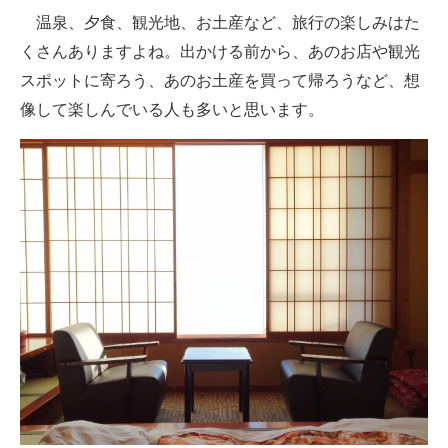
温泉、夕食、観光地、お土産など、旅行の楽しみはた
ITの今と未来を見通す
くさんありますよね。出かける前から、あのお店や観光
スポットに寄ろう、あのお土産を買って帰ろうなど、想
スマホと通信の最新トレンド
像して楽しんでいる人も多いと思います。
進化するPCとデバイスの未来
好きが集まる 比べて選べる
ビジネスと働き方のヒント
AI活用のいまが分かる
企業ITのトレンドを詳説
経営リーダーのコミュニティ
マーケ×ITの今がよく分かる
ITエンジニア向け専門サイト