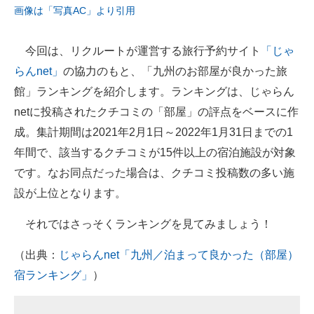
画像は「写真AC」より引用
企業向けIT製品の総合サイト
IT製品の技術・比較・事例
今回は、リクルートが運営する旅行予約サイト
「じゃ
らんnet」
の協力のもと、「九州のお部屋が良かった旅
製造業のIT導入・活用を支援
館」ランキングを紹介します。ランキングは、じゃらん
モノづくり技術者専門サイト
netに投稿されたクチコミの「部屋」の評点をベースに作
成。集計期間は2021年2月1日～2022年1月31日までの1
エレクトロニクス専門サイト
年間で、該当するクチコミが15件以上の宿泊施設が対象
電子設計の基本と応用
です。なお同点だった場合は、クチコミ投稿数の多い施
設が上位となります。
エネルギーの専門メディア
それではさっそくランキングを見てみましょう！
建設×テクノロジーの最前線
（出典：
じゃらんnet「九州／泊まって良かった（部屋）
ちょっと気になるネットの話題
宿ランキング」
）