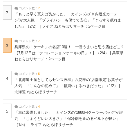
コメント数：
7
2
「もっと早く買えば良かった」 カインズの“車内遮光カーテ
ン”が大人気 「プライバシーも保てて安心」「ぐっすり眠れま
した」（2/2） | ライフ ねとらぼリサーチ：2ページ目
コメント数：
7
3
兵庫県の「ケーキ」の名店10選！ 一番うまいと思う店はどこ？
【7月12日は「デコレーションケーキの日」！】（2/4） | 兵庫県
ねとらぼリサーチ：2ページ目
コメント数：
5
4
「北海道土産としてもセンス抜群」六花亭の“店舗限定”お菓子が
人気 「こんなの初めて」「箱買いするべきだった」（1/2） |
北海道 ねとらぼリサーチ
コメント数：
4
5
「車に常備しました」 カインズの“1980円クーラーバッグ”が評
判 「ちょうどいい大きさ」「保冷剤を止めるベルトが良い」
（1/5） | ライフ ねとらぼリサーチ