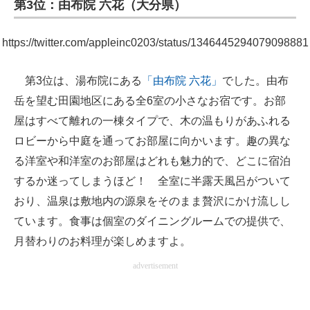
第3位：由布院 六花（大分県）
https://twitter.com/appleinc0203/status/1346445294079098881
第3位は、湯布院にある
「由布院 六花」
でした。由布
岳を望む田園地区にある全6室の小さなお宿です。お部
屋はすべて離れの一棟タイプで、木の温もりがあふれる
ロビーから中庭を通ってお部屋に向かいます。趣の異な
る洋室や和洋室のお部屋はどれも魅力的で、どこに宿泊
するか迷ってしまうほど！ 全室に半露天風呂がついて
おり、温泉は敷地内の源泉をそのまま贅沢にかけ流しし
ています。食事は個室のダイニングルームでの提供で、
月替わりのお料理が楽しめますよ。
advertisement