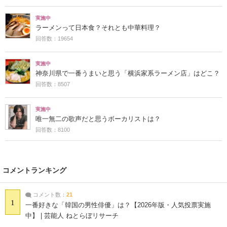
実施中
ラーメンって日本食？それとも中華料理？
回答数：19654
実施中
神奈川県で一番うまいと思う「横浜家系ラーメン店」はどこ？
回答数：8507
実施中
唯一無二の歌声だと思うボーカリストは？
回答数：8100
コメントランキング
コメント数：
21
1
一番好きな「韓国の男性俳優」は？【2026年版・人気投票実施
中】 | 芸能人 ねとらぼリサーチ