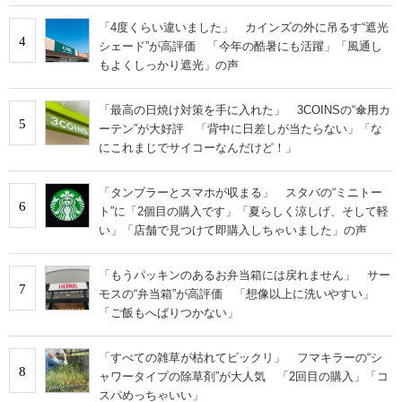
「4度くらい違いました」 カインズの外に吊るす“遮光
4
シェード”が高評価 「今年の酷暑にも活躍」「風通し
もよくしっかり遮光」の声
「最高の日焼け対策を手に入れた」 3COINSの“傘用カ
5
ーテン”が大好評 「背中に日差しが当たらない」「な
にこれまじでサイコーなんだけど！」
「タンブラーとスマホが収まる」 スタバの“ミニトー
6
ト”に「2個目の購入です」「夏らしく涼しげ、そして軽
い」「店舗で見つけて即購入しちゃいました」の声
「もうパッキンのあるお弁当箱には戻れません」 サー
7
モスの“弁当箱”が高評価 「想像以上に洗いやすい」
「ご飯もへばりつかない」
「すべての雑草が枯れてビックリ」 フマキラーの“シ
8
ャワータイプの除草剤”が大人気 「2回目の購入」「コ
スパめっちゃいい」