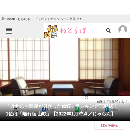
🎁 Switch 2もあたる！ プレゼントキャンペーン実施中！
ねとらぼメニュー
TOP
ニュース
エンタメ
クイズ
グルメ
地域
住まい
教育・育児
動物
リサーチ
ライフ
2022/03/13 08:35（公開）
画像は「写真AC」より
会員記事
「九州のお部屋が良かった旅館」ランキングTOP10！
X
Share
LINE
hatena
1位は「離れ宿 山咲」【2022年1月時点／じゃらん】
メディア
目次を表示
注目記事を集めた総合ページ