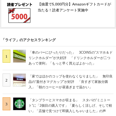
【抽選で5,000円分】Amazonギフトカードが
当たる！読者アンケート実施中
「ライフ」のアクセスランキング
「車のバーにぴったりだった」 3COINSの“スマホ＆ド
1
リンクホルダー”が大好評 「ドリンクホルダーが二つ
あって便利」「もっと早く買えばよかった」
「家ではほかのコップを使わなくなりました」 無印良
2
品の“蓋付きマグカップ”が好評 「良すぎて家族分購
入」「朝のコーヒーが昼過ぎまで温かい」
「タンブラーとスマホが収まる」 スタバの“ミニトー
3
ト”に「2個目の購入です」「夏らしく涼しげ、そして軽
い」「店舗で見つけて即購入しちゃいました」の声