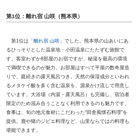
第1位：離れ宿 山咲（熊本県）
第1位は
「離れ宿 山咲」
でした。熊本県の山あいにあ
るひっそりとした温泉地・小田温泉にたたずむ旅館で
す。客室わずか8部屋のお宿ですが、秘湯を最高の環境
で満喫できるのが魅力。お部屋はすべて平屋の数奇屋造
りで、庭続きの露天風呂つき。天然の保湿成分といわれ
るメタケイ酸を多く含む温泉を、源泉かけ流しで用意し
ています。大浴場（内湯・露天風呂）も完備し、宿泊者
限定のため混み合うことなく利用できるのも魅力です。
食事は、旬の地元食材にこだわった“田舎風懐石料理”を
提供。鹿や猪のジビエ料理など、山里ならではの料理も
堪能できます。