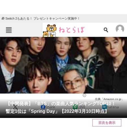
🎁 Switch 2もあたる！ プレゼントキャンペーン実施中！
ねとらぼメニュー
TOP
ニュース
エンタメ
クイズ
グルメ
地域
住まい
教育・育児
動物
リサーチ
音楽
2022/03/10 20:00（公開）
出典「Amazon.co.jp」
会員記事
【中間発表】「BTS」の楽曲人気ランキングTOP10！
X
Share
LINE
hatena
暫定1位は「Spring Day」【2022年3月10日時点】
メディア
目次を表示
注目記事を集めた総合ページ