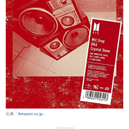
出典「
Amazon.co.jp
」
advertisement