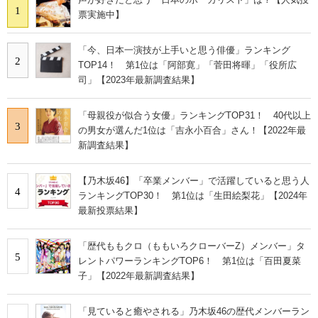
1
票実施中】
「今、日本一演技が上手いと思う俳優」ランキング
2
TOP14！ 第1位は「阿部寛」「菅田将暉」「役所広
司」【2023年最新調査結果】
「母親役が似合う女優」ランキングTOP31！ 40代以上
3
の男女が選んだ1位は「吉永小百合」さん！【2022年最
新調査結果】
【乃木坂46】「卒業メンバー」で活躍していると思う人
4
ランキングTOP30！ 第1位は「生田絵梨花」【2024年
最新投票結果】
「歴代ももクロ（ももいろクローバーZ）メンバー」タ
5
レントパワーランキングTOP6！ 第1位は「百田夏菜
子」【2022年最新調査結果】
「見ていると癒やされる」乃木坂46の歴代メンバーラン