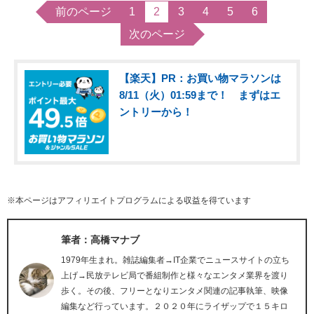
前のページ
1
2
3
4
5
6
次のページ
【楽天】PR：お買い物マラソンは
8/11（火）01:59まで！ まずはエ
ントリーから！
※本ページはアフィリエイトプログラムによる収益を得ています
筆者：高橋マナブ
1979年生まれ。雑誌編集者→IT企業でニュースサイトの立ち
上げ→民放テレビ局で番組制作と様々なエンタメ業界を渡り
歩く。その後、フリーとなりエンタメ関連の記事執筆、映像
編集など行っています。２０２０年にライザップで１５キロ