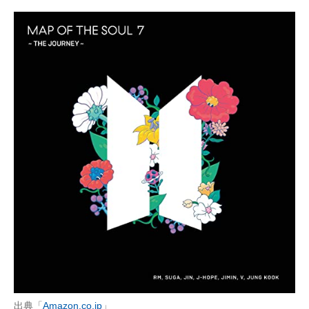
出典「
Amazon.co.jp
」