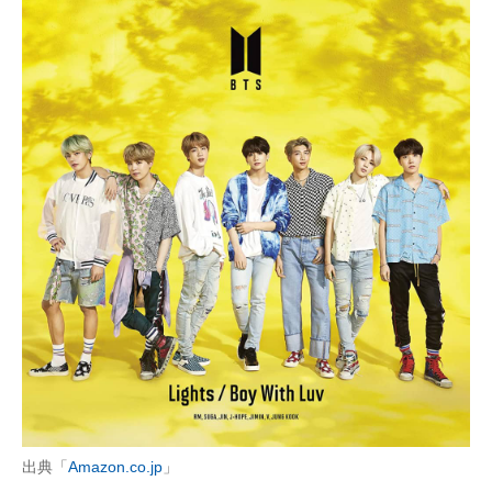
出典「
Amazon.co.jp
」