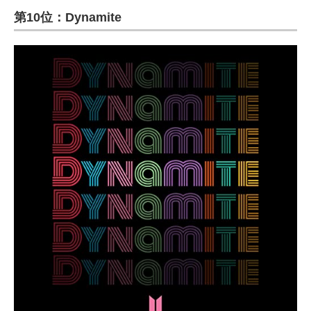
第10位：Dynamite
ITの今と未来を見通す
スマホと通信の最新トレンド
進化するPCとデバイスの未来
好きが集まる 比べて選べる
ビジネスと働き方のヒント
AI活用のいまが分かる
企業ITのトレンドを詳説
経営リーダーのコミュニティ
マーケ×ITの今がよく分かる
ITエンジニア向け専門サイト