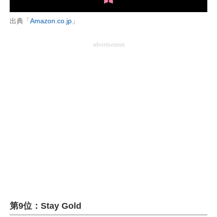
企業向けIT製品の総合サイト
出典「
Amazon.co.jp
」
IT製品の技術・比較・事例
advertisement
製造業のIT導入・活用を支援
モノづくり技術者専門サイト
エレクトロニクス専門サイト
電子設計の基本と応用
エネルギーの専門メディア
建設×テクノロジーの最前線
ちょっと気になるネットの話題
第9位：Stay Gold