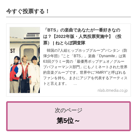
今すぐ投票する！
「BTS」の楽曲であなたが一番好きなの
は？【2022年版・人気投票実施中】（投
票） | ねとらぼ調査隊
韓国の7人組ヒップホップグループ“バンタン（防
弾少年団）”こと「BTS」。楽曲「Dynamite」は第
63回グラミー賞の「最優秀ポップデュオ／グルー
プパフォーマンス部門」にもノミネートされた世界
的音楽グループです。世界中に“AMRY”と呼ばれる
ファンを持ち、まさにアジアを代表するアーティス
トと言えます。 …
nlab.itmedia.co.jp
第5位～