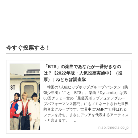
今すぐ投票する！
「BTS」の楽曲であなたが一番好きなの
は？【2022年版・人気投票実施中】（投
票） | ねとらぼ調査隊
韓国の7人組ヒップホップグループ“バンタン（防
弾少年団）”こと「BTS」。楽曲「Dynamite」は第
63回グラミー賞の「最優秀ポップデュオ／グルー
プパフォーマンス部門」にもノミネートされた世界
的音楽グループです。世界中に“AMRY”と呼ばれる
ファンを持ち、まさにアジアを代表するアーティス
トと言えます。 …
nlab.itmedia.co.jp