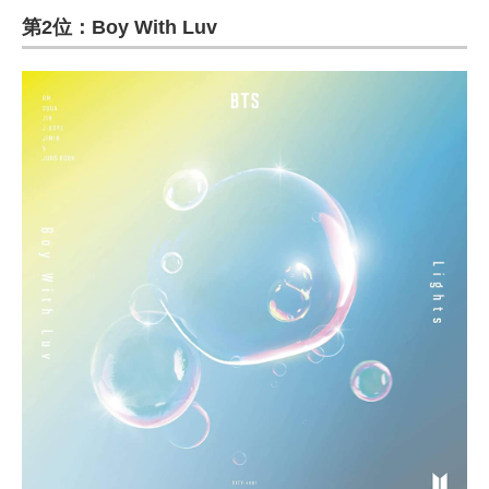
第2位：Boy With Luv
ITの今と未来を見通す
スマホと通信の最新トレンド
進化するPCとデバイスの未来
好きが集まる 比べて選べる
ビジネスと働き方のヒント
AI活用のいまが分かる
企業ITのトレンドを詳説
経営リーダーのコミュニティ
マーケ×ITの今がよく分かる
ITエンジニア向け専門サイト