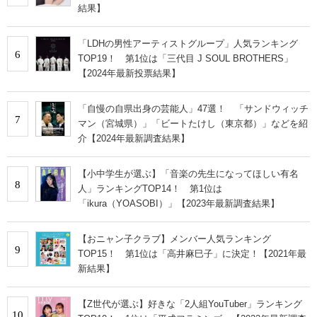
結果】
「LDHの男性アーティストグループ」人気ランキング
6
TOP19！ 第1位は「三代目 J SOUL BROTHERS」
【2024年最新投票結果】
「自慢の自県出身の芸能人」47選！ 「サンドウィッチ
7
マン（宮城県）」「ビートたけし（東京都）」などを紹
介【2024年最新調査結果】
【小中学生が選ぶ】「音楽の先生になってほしい有名
8
人」ランキングTOP14！ 第1位は
「ikura（YOASOBI）」【2023年最新調査結果】
【おニャン子クラブ】メンバー人気ランキング
9
TOP15！ 第1位は「高井麻巳子」に決定！【2021年最
新結果】
【Z世代が選ぶ】好きな「2人組YouTuber」ランキング
10