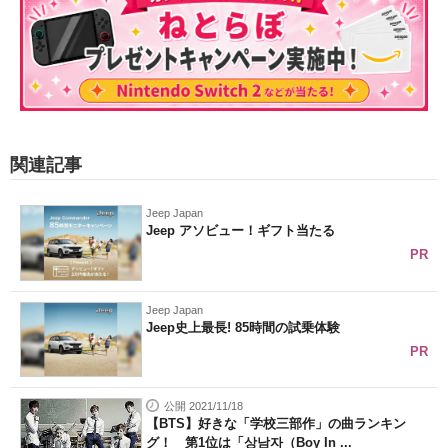
関連記事
Jeep Japan
Jeep アソビュー！ギフト当たる
PR
Jeep Japan
Jeep史上最長! 85時間の試乗体験
PR
公開 2021/11/18
【BTS】好きな「学校三部作」の曲ランキン
グ！ 第1位は「상남자（Boy In ...