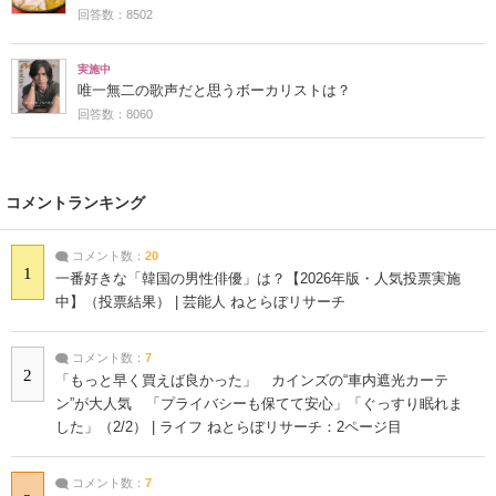
回答数：8502
実施中
唯一無二の歌声だと思うボーカリストは？
回答数：8060
コメントランキング
コメント数：
20
1
一番好きな「韓国の男性俳優」は？【2026年版・人気投票実施
中】（投票結果） | 芸能人 ねとらぼリサーチ
コメント数：
7
2
「もっと早く買えば良かった」 カインズの“車内遮光カーテ
ン”が大人気 「プライバシーも保てて安心」「ぐっすり眠れま
した」（2/2） | ライフ ねとらぼリサーチ：2ページ目
コメント数：
7