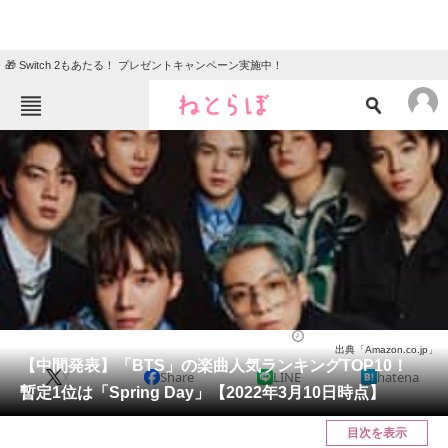
🎁 Switch 2もあたる！ プレゼントキャンペーン実施中！
ねとらぼメニュー
TOP
ニュース
エンタメ
クイズ
グルメ
地域
住まい
教育・育児
動物
リサーチ
音楽
2022/03/10 20:00（公開）
出典「Amazon.co.jp」
会員記事
【中間発表】「BTS」の楽曲人気ランキングTOP10！
X
Share
LINE
hatena
暫定1位は「Spring Day」【2022年3月10日時点】
メディア
目次を表示
注目記事を集めた総合ページ