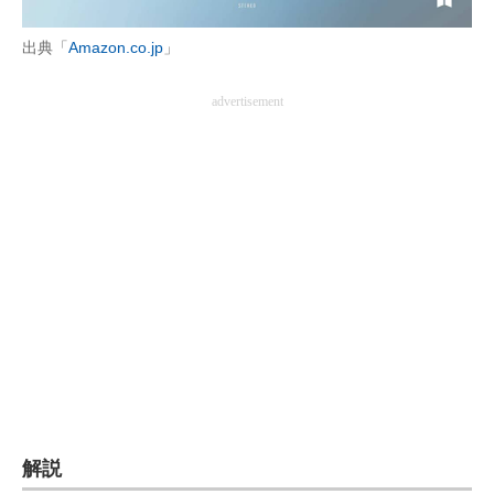
企業向けIT製品の総合サイト
出典「
Amazon.co.jp
」
IT製品の技術・比較・事例
advertisement
製造業のIT導入・活用を支援
モノづくり技術者専門サイト
エレクトロニクス専門サイト
電子設計の基本と応用
エネルギーの専門メディア
建設×テクノロジーの最前線
ちょっと気になるネットの話題
解説