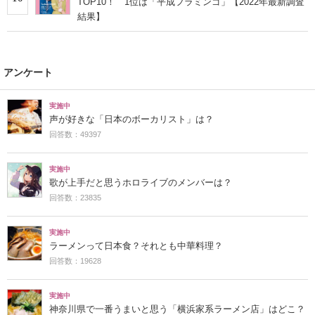
TOP10！ 1位は「平成フラミンゴ」【2022年最新調査
結果】
アンケート
実施中
声が好きな「日本のボーカリスト」は？
回答数：49397
実施中
歌が上手だと思うホロライブのメンバーは？
回答数：23835
実施中
ラーメンって日本食？それとも中華料理？
回答数：19628
実施中
神奈川県で一番うまいと思う「横浜家系ラーメン店」はどこ？