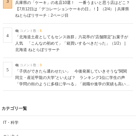
3
兵庫県の「ケーキ」の名店10選！ 一番うまいと思う店はどこ？
【7月12日は「デコレーションケーキの日」！】（2/4） | 兵庫県
ねとらぼリサーチ：2ページ目
コメント数：
5
4
「北海道土産としてもセンス抜群」六花亭の“店舗限定”お菓子が
人気 「こんなの初めて」「箱買いするべきだった」（1/2） |
北海道 ねとらぼリサーチ
コメント数：
3
5
「子供ができたら通わせたい」 今後発展していきそうな“関関
同立・産近甲龍の大学”といえば？ ランキング1位に学生の声
「学問の街のように多様に学べる」「就職や進学の実績も高い」
| 大学 ねとらぼリサーチ
カテゴリ一覧
IT・科学