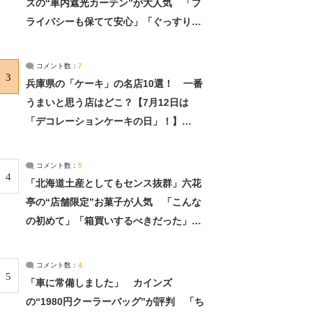
ズの“車内遮光カーテン”が大人気 「プ
ライバシーも保てて安心」「ぐっすり眠
れました」（2/2） | ライフ ねとらぼリ
サーチ：2ページ目
コメント数：
7
3
兵庫県の「ケーキ」の名店10選！ 一番
うまいと思う店はどこ？【7月12日は
「デコレーションケーキの日」！】
（2/4） | 兵庫県 ねとらぼリサーチ：2ペ
ージ目
コメント数：
5
4
「北海道土産としてもセンス抜群」六花
亭の“店舗限定”お菓子が人気 「こんな
の初めて」「箱買いするべきだった」
（1/2） | 北海道 ねとらぼリサーチ
コメント数：
4
5
「車に常備しました」 カインズ
の“1980円クーラーバッグ”が評判 「ち