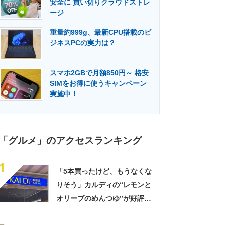
安全に 買い切りクラウドストレ
門メディア
建設×テクノロジーの最前線
ージ
重量約999g、最新CPU搭載のビ
ジネスPCの実力は？
スマホ2GBで月額850円～ 格安
SIMをお得に使うキャンペーン
実施中！
「グルメ」のアクセスランキング
1
「5本買ったけど、もうなくな
りそう」カルディの“レモンと
オリーブのめんつゆ”が好評
「このつゆを摂取したいから