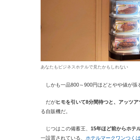
あなたもビジネスホテルで見たかもしれない
しかも一品800～900円ほどとやや値が
だが
ヒモを引いて8分間待つと、アッツア
る自販機だ。
じつはこの備蓄王、
15年ほど前からホテ
一設置されている、
ホテルマークワンつく