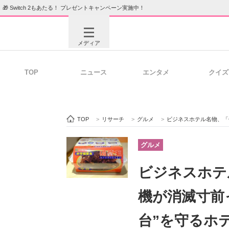
🎁 Switch 2もあたる！ プレゼントキャンペーン実施中！
メディア
TOP
ニュース
エンタメ
クイズ
注目記事を集めた総合ページ
ITの今
TOP
>
リサーチ
>
グルメ
>
ビジネスホテル名物、「備
ビジネスと働き方のヒント
AI活用
グルメ
ビジネスホテ
ITエンジニア向け専門サイト
企業向けI
機が消滅寸前
台”を守るホ