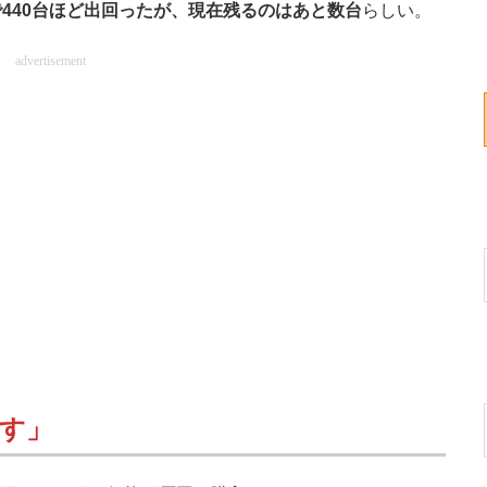
440台ほど出回ったが、現在残るのはあと数台
らしい。
advertisement
す」