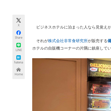
モノづくり技術者専門サイト
エレクトロ
X
ビジネスホテルに泊まった人なら見覚えが
ちょっと気になるネットの話題
Share
それが
株式会社非常食研究所
が販売する
ホテルの自販機コーナーの片隅に鎮座して
LINE
hatena
Home