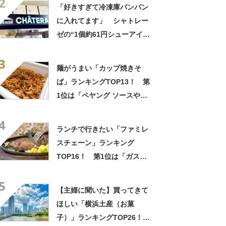
2
そうめんを食べてる」「食欲
「好きすぎて冷凍庫パンパン
のない時でもコレで食べられ
に入れてます」 シャトレー
る」
ゼの“1個約61円シューアイ
ス”が好評 「生地とバニラア
3
イスの相性が◎」「家族も好
麺がうまい「カップ焼きそ
きで夏はストックしてる」
ば」ランキングTOP13！ 第
1位は「ペヤング ソースやき
そば」【2026年最新調査結
4
果】
ランチで行きたい「ファミレ
スチェーン」ランキング
TOP16！ 第1位は「ガス
ト」【2026年最新調査結果】
5
【主婦に聞いた】買ってきて
ほしい「横浜土産（お菓
子）」ランキングTOP26！