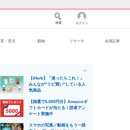
検索
ログイン
教育・育児
動物
リサーチ
会員記事
バイスの未来
好きが集まる 比べて選べる
- PR -
【iHerb】「迷ったらこれ！」
コミュニティ
マーケ×ITの今がよく分かる
みんなが"リピ買い"している人
気商品
【抽選で5,000円分】Amazonギ
・活用を支援
フトカードが当たる！読者アン
ケート実施中
スマホの写真／動画をもう一段