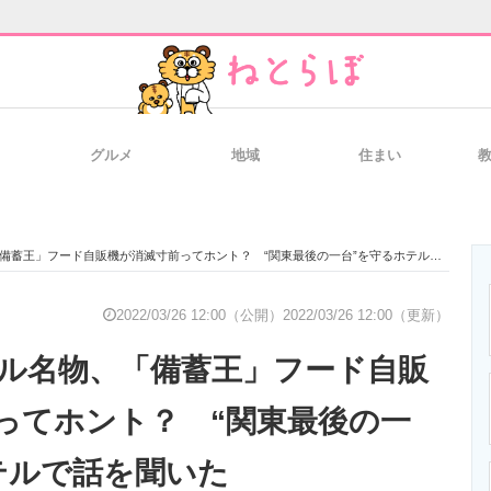
グルメ
地域
住まい
と未来を見通す
スマホと通信の最新トレンド
進化するPCとデ
蓄王」フード自販機が消滅寸前ってホント？ “関東最後の一台”を守るホテルで話を聞いた
のいまが分かる
企業ITのトレンドを詳説
経営リーダーの
2022/03/26 12:00（公開）
2022/03/26 12:00（更新）
ル名物、「備蓄王」フード自販
T製品の総合サイト
IT製品の技術・比較・事例
製造業のIT導入
ってホント？ “関東最後の一
テルで話を聞いた