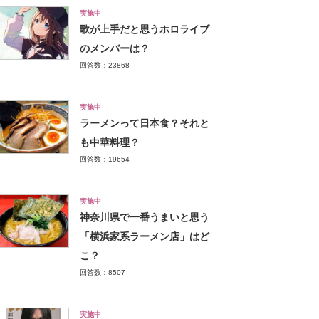
実施中
歌が上手だと思うホロライブ
のメンバーは？
回答数：23868
実施中
ラーメンって日本食？それと
も中華料理？
回答数：19654
実施中
神奈川県で一番うまいと思う
「横浜家系ラーメン店」はど
こ？
回答数：8507
実施中