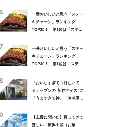
第1位は「サブレ（横濱文明
6
堂）」【2026年最新調査結
一番おいしいと思う「ステー
果】
キチェーン」ランキング
TOP30！ 第1位は「ステー
キ宮」【2026年最新調査結
7
果】
一番おいしいと思う「ステー
キチェーン」ランキング
TOP30！ 第1位は「ステー
キ宮」【2026年最新調査結
8
果】
「おいしすぎて白目むいて
る」セブンの“新作アイス”に
「うますぎて神」「冷凍庫に
入るだけ買い込もうかし
9
ら…」「シャリシャリがおい
【主婦に聞いた】買ってきて
しい」の声
ほしい「横浜土産（お菓