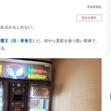
ニクス専門サイト
電子設計の基本と応用
エネルギーの専
辰井裕紀
目次を表示
あるかもしれない。
備蓄王（旧：夜食王）
だ。何やら異彩を放つ黒い筐体で、
いる。