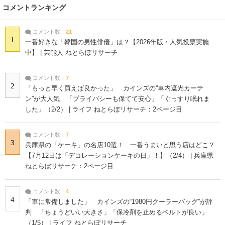
コメントランキング
コメント数：
21
1
一番好きな「韓国の男性俳優」は？【2026年版・人気投票実施
中】 | 芸能人 ねとらぼリサーチ
コメント数：
7
2
「もっと早く買えば良かった」 カインズの“車内遮光カーテ
ン”が大人気 「プライバシーも保てて安心」「ぐっすり眠れま
した」（2/2） | ライフ ねとらぼリサーチ：2ページ目
コメント数：
7
3
兵庫県の「ケーキ」の名店10選！ 一番うまいと思う店はどこ？
【7月12日は「デコレーションケーキの日」！】（2/4） | 兵庫県
ねとらぼリサーチ：2ページ目
コメント数：
4
4
「車に常備しました」 カインズの“1980円クーラーバッグ”が評
判 「ちょうどいい大きさ」「保冷剤を止めるベルトが良い」
（1/5） | ライフ ねとらぼリサーチ