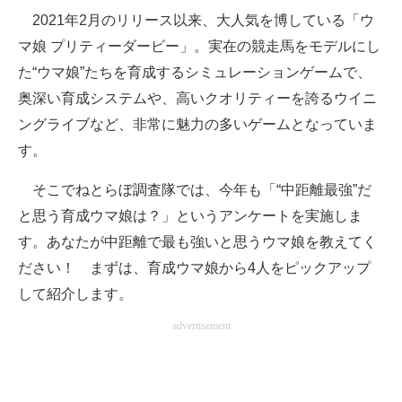
2021年2月のリリース以来、大人気を博している「ウ
ITの今と未来を見通す
マ娘 プリティーダービー」。実在の競走馬をモデルにし
た“ウマ娘”たちを育成するシミュレーションゲームで、
スマホと通信の最新トレンド
奥深い育成システムや、高いクオリティーを誇るウイニ
進化するPCとデバイスの未来
ングライブなど、非常に魅力の多いゲームとなっていま
す。
好きが集まる 比べて選べる
そこでねとらぼ調査隊では、今年も「“中距離最強”だ
ビジネスと働き方のヒント
と思う育成ウマ娘は？」というアンケートを実施しま
AI活用のいまが分かる
す。あなたが中距離で最も強いと思うウマ娘を教えてく
ださい！ まずは、育成ウマ娘から4人をピックアップ
企業ITのトレンドを詳説
して紹介します。
経営リーダーのコミュニティ
advertisement
マーケ×ITの今がよく分かる
ITエンジニア向け専門サイト