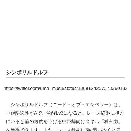
企業向けIT製品の総合サイト
IT製品の技術・比較・事例
製造業のIT導入・活用を支援
モノづくり技術者専門サイト
エレクトロニクス専門サイト
電子設計の基本と応用
シンボリルドルフ
エネルギーの専門メディア
https://twitter.com/uma_musu/status/1368124257373360132
建設×テクノロジーの最前線
シンボリルドルフ（ロード・オブ・エンペラー）は、
ちょっと気になるネットの話題
中距離適性がAで、覚醒Lv3になると、レース終盤に後方
にいると前の速度を下げる中距離向けスキル「独占力」
を獲得できます。また、レース終盤に3回追い抜くと最