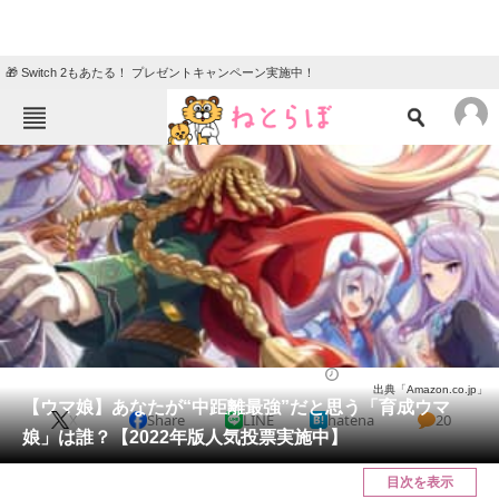
🎁 Switch 2もあたる！ プレゼントキャンペーン実施中！
ねとらぼメニュー
TOP
ニュース
エンタメ
クイズ
グルメ
地域
住まい
教育・育児
動物
リサーチ
ゲーム
2022/04/07 20:15（公開）
出典「Amazon.co.jp」
会員記事
【ウマ娘】あなたが“中距離最強”だと思う「育成ウマ
X
Share
LINE
hatena
20
娘」は誰？【2022年版人気投票実施中】
メディア
目次を表示
注目記事を集めた総合ページ