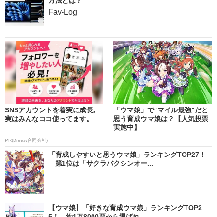
方法とは？
Fav-Log
SNSアカウントを着実に成長。
「ウマ娘」で“マイル最強”だと
実はみんなココ使ってます。
思う育成ウマ娘は？【人気投票
実施中】
PR(Dreaw合同会社)
「育成しやすいと思うウマ娘」ランキングTOP27！
第1位は「サクラバクシンオー...
【ウマ娘】「好きな育成ウマ娘」ランキングTOP2
5！ 約1万8000票から選ばれ...