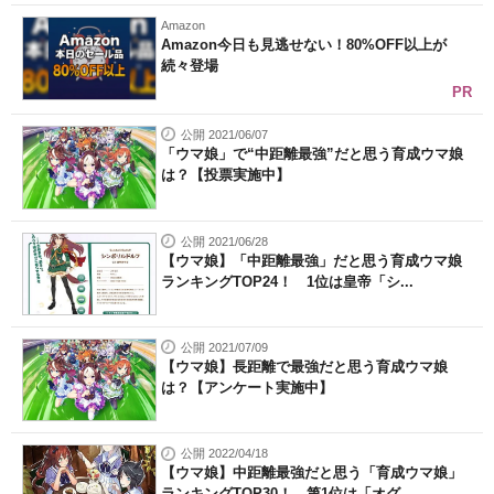
Amazon
Amazon今日も見逃せない！80%OFF以上が
続々登場
PR
公開 2021/06/07
「ウマ娘」で“中距離最強”だと思う育成ウマ娘
は？【投票実施中】
公開 2021/06/28
【ウマ娘】「中距離最強」だと思う育成ウマ娘
ランキングTOP24！ 1位は皇帝「シ...
公開 2021/07/09
【ウマ娘】長距離で最強だと思う育成ウマ娘
は？【アンケート実施中】
公開 2022/04/18
【ウマ娘】中距離最強だと思う「育成ウマ娘」
ランキングTOP30！ 第1位は「オグ...