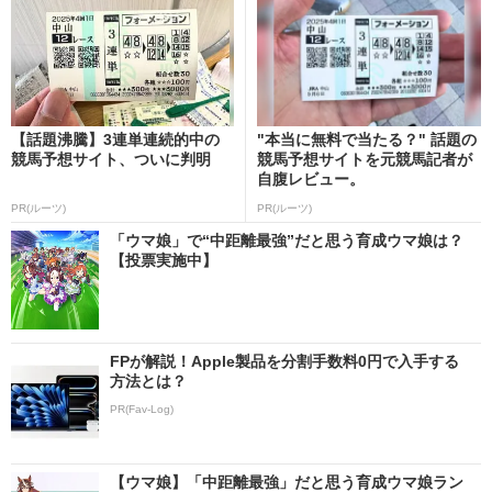
【話題沸騰】3連単連続的中の
"本当に無料で当たる？" 話題の
競馬予想サイト、ついに判明
競馬予想サイトを元競馬記者が
自腹レビュー。
PR(ルーツ)
PR(ルーツ)
「ウマ娘」で“中距離最強”だと思う育成ウマ娘は？
【投票実施中】
FPが解説！Apple製品を分割手数料0円で入手する
方法とは？
PR(Fav-Log)
【ウマ娘】「中距離最強」だと思う育成ウマ娘ラン