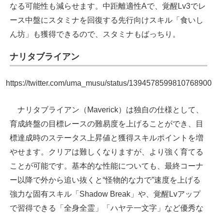
なる可能性も減らせます。中距離適性Aで、覚醒Lv3でレ
ース中盤にスタミナを回復する先行向けスキル「食いし
ん坊」も獲得できるので、スタミナもばっちり。
ナリタブライアン
https://twitter.com/uma_musu/status/1394578599810768900
ナリタブライアン（Maverick）は独自の仕様として、
育成終盤の目標レースの難易度を上げることができ、目
標達成時のステータス上昇値と獲得スキルポイントを増
やせます。クリアは難しくなりますが、より強く育てる
ことが可能です。基本的な性能についても、最終コーナ
ー以降で外から追い抜くと“怪物的な力で”速度を上げる
強力な固有スキル「Shadow Break」や、覚醒Lvアップ
で習得できる「全身全霊」「ハヤテ一文字」など優秀な