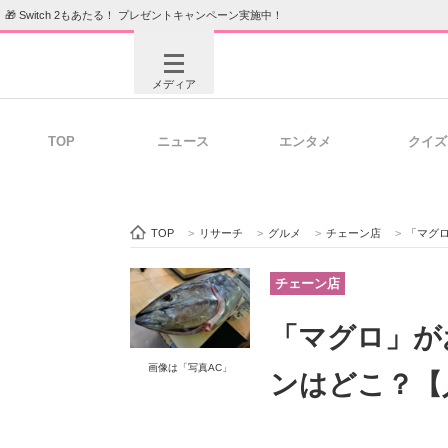
🎁 Switch 2もあたる！ プレゼントキャンペーン実施中！
メディア
TOP
ニュース
エンタメ
クイズ
注目記事を集めた総合ページ
ITの今
TOP
>
リサーチ
>
グルメ
>
チェーン店
>
「マグ
ビジネスと働き方のヒント
AI活用
チェーン店
「マグロ」が
ITエンジニア向け専門サイト
企業向けI
画像は「写真AC」
ンはどこ？【