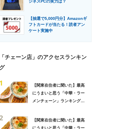
ジネスPCの実力は？
門メディア
建設×テクノロジーの最前線
【抽選で5,000円分】Amazonギ
フトカードが当たる！読者アン
ケート実施中
「チェーン店」のアクセスランキン
グ
1
【関東在住者に聞いた】最高
にうまいと思う「中華・ラー
メンチェーン」ランキング
TOP23！ 第1位は「一風
2
堂」【2026年最新調査結果】
【関東在住者に聞いた】最高
にうまいと思う「中華・ラー