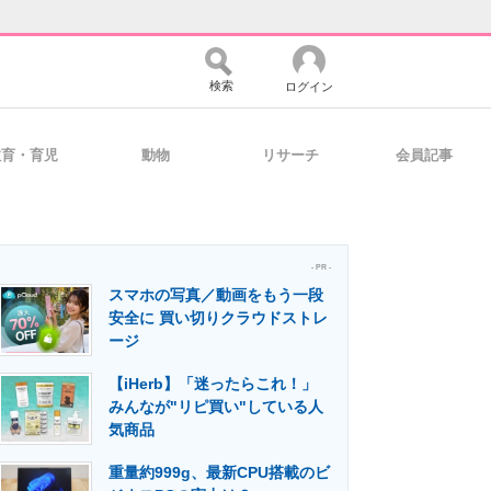
検索
ログイン
教育・育児
動物
リサーチ
会員記事
バイスの未来
好きが集まる 比べて選べる
- PR -
スマホの写真／動画をもう一段
コミュニティ
マーケ×ITの今がよく分かる
安全に 買い切りクラウドストレ
ージ
【iHerb】「迷ったらこれ！」
・活用を支援
みんなが"リピ買い"している人
気商品
重量約999g、最新CPU搭載のビ