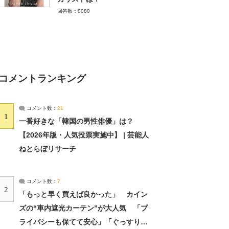
回答数：8080
コメントランキング
コメント数：
21
1
一番好きな「韓国の男性俳優」は？
【2026年版・人気投票実施中】 | 芸能人
ねとらぼリサーチ
コメント数：
7
2
「もっと早く買えば良かった」 カイン
ズの“車内遮光カーテン”が大人気 「プ
ライバシーも保てて安心」「ぐっすり眠