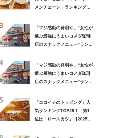
メンチェーン」ランキング
TOP23！ 第1位は「一風
3
堂」【2026年最新調査結果】
「マジ感動の発明や」“女性が
選ぶ最強にうまいコメダ珈琲
店のスナックメニュー”ランキ
ング！ 1位には「なんで2枚
4
あるんですか……？」「もは
「マジ感動の発明や」“女性が
や食べるのが1つの趣味」の声
選ぶ最強にうまいコメダ珈琲
店のスナックメニュー”ランキ
ング！ 1位には「なんで2枚
5
あるんですか……？」「もは
「ココイチのトッピング」人
や食べるのが1つの趣味」の声
気ランキングTOP28！ 第1
位は「ロースカツ」【2025年
4月28日時点の投票結果】
6