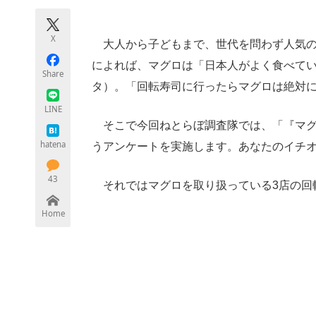
モノづくり技術者専門サイト
エレクトロ
X
大人から子どもまで、世代を問わず人気の
によれば、マグロは「日本人がよく食べてい
Share
ちょっと気になるネットの話題
タ）。「回転寿司に行ったらマグロは絶対
LINE
そこで今回ねとらぼ調査隊では、「『マグ
hatena
うアンケートを実施します。あなたのイチ
43
それではマグロを取り扱っている3店の回
Home