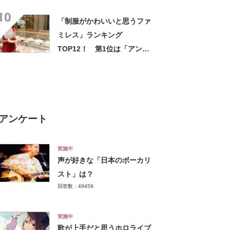
い」【9月9日は手巻き寿司の
10
日】
「制服がかわいいと思うファ
ミレス」ランキング
TOP12！ 第1位は「アンナ
ミラーズ」に決定！【2021年
投票結果】
アンケート
実施中
声が好きな「日本のボーカリ
スト」は？
回答数：49459
実施中
歌が上手だと思うホロライブ