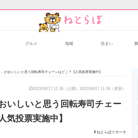
グルメ
地域
住まい
と未来を見通す
スマホと通信の最新トレンド
進化するPCとデ
ロ」がおいしいと思う回転寿司チェーンはどこ？【人気投票実施中】
のいまが分かる
企業ITのトレンドを詳説
経営リーダーの
2022/04/17 11:35（公開）
2022/04/17 11:35（更新）
おいしいと思う回転寿司チェー
T製品の総合サイト
IT製品の技術・比較・事例
製造業のIT導入
人気投票実施中】
ねとらぼリサーチ