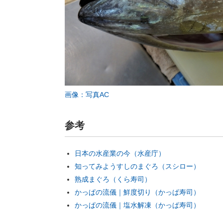
画像：写真AC
参考
日本の水産業の今（水産庁）
知ってみようすしのまぐろ（スシロー）
熟成まぐろ（くら寿司）
かっぱの流儀｜鮮度切り（かっぱ寿司）
かっぱの流儀｜塩水解凍（かっぱ寿司）