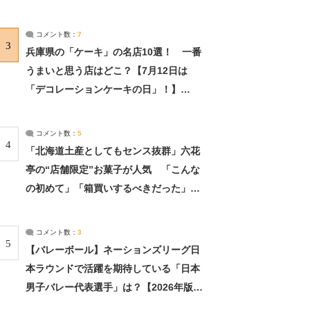
れました」（2/2） | ライフ ねとらぼリ
サーチ：2ページ目
コメント数：
7
3
兵庫県の「ケーキ」の名店10選！ 一番
うまいと思う店はどこ？【7月12日は
「デコレーションケーキの日」！】
（2/4） | 兵庫県 ねとらぼリサーチ：2ペ
ージ目
コメント数：
5
4
「北海道土産としてもセンス抜群」六花
亭の“店舗限定”お菓子が人気 「こんな
の初めて」「箱買いするべきだった」
（1/2） | 北海道 ねとらぼリサーチ
コメント数：
3
5
【バレーボール】ネーションズリーグ日
本ラウンドで活躍を期待している「日本
男子バレー代表選手」は？【2026年版・
人気投票実施中】（投票結果） | スポー