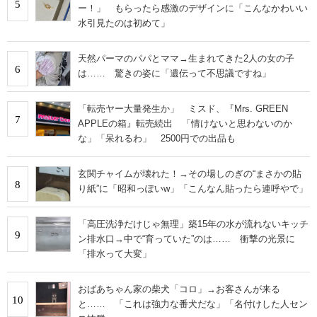
5
ー！」 もらったら感激のデザインに「こんなかわいい
水引見たのは初めて」
天然パーマのパパとママ→生まれてきた2人の女の子
6
は…… 驚きの姿に「遺伝って不思議ですね」
「転売ヤー大量発生か」 ミスド、『Mrs. GREEN
7
APPLEの箱』転売続出 「情けないと思わないのか
な」「呆れるわ」 2500円での出品も
玄関チャイムが壊れた！→その場しのぎの“まさかの貼
8
り紙”に「昭和っぽいw」「こんなん貼ったら連呼やで」
「高圧洗浄だけじゃ無理」築15年の水が流れないキッチ
9
ン排水口→中で“育っていた”のは…… 衝撃の光景に
「排水って大変」
おばあちゃん家の柴犬「コロ」→お客さんが来る
10
と…… 「これは強力な番犬だな」「名付けした人セン