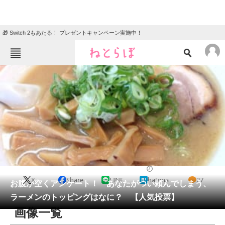
🎁 Switch 2もあたる！ プレゼントキャンペーン実施中！
ねとらぼメニュー
TOP
ニュース
エンタメ
クイズ
グルメ
地域
住まい
教育・育児
動物
リサーチ
2020/11/15 12:15（公開）
X
Share
LINE
hatena
27
会員記事
お腹が空くアンケート！ あなたがつい頼んでしまう、
ラーメンのトッピングはなに？ 【人気投票】
メディア
画像一覧
注目記事を集めた総合ページ