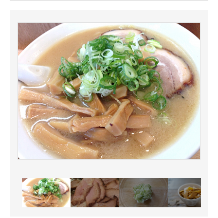
ITの今と未来を見通す
スマホと通信の最新トレンド
進化するPCとデバイスの未来
好きが集まる 比べて選べる
ビジネスと働き方のヒント
AI活用のいまが分かる
企業ITのトレンドを詳説
経営リーダーのコミュニティ
マーケ×ITの今がよく分かる
ITエンジニア向け専門サイト