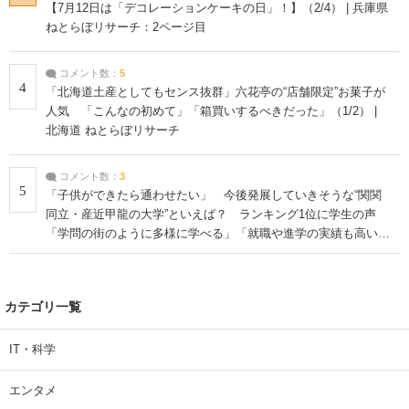
【7月12日は「デコレーションケーキの日」！】（2/4） | 兵庫県
ねとらぼリサーチ：2ページ目
コメント数：
5
4
「北海道土産としてもセンス抜群」六花亭の“店舗限定”お菓子が
人気 「こんなの初めて」「箱買いするべきだった」（1/2） |
北海道 ねとらぼリサーチ
コメント数：
3
5
「子供ができたら通わせたい」 今後発展していきそうな“関関
同立・産近甲龍の大学”といえば？ ランキング1位に学生の声
「学問の街のように多様に学べる」「就職や進学の実績も高い」
| 大学 ねとらぼリサーチ
カテゴリ一覧
IT・科学
エンタメ