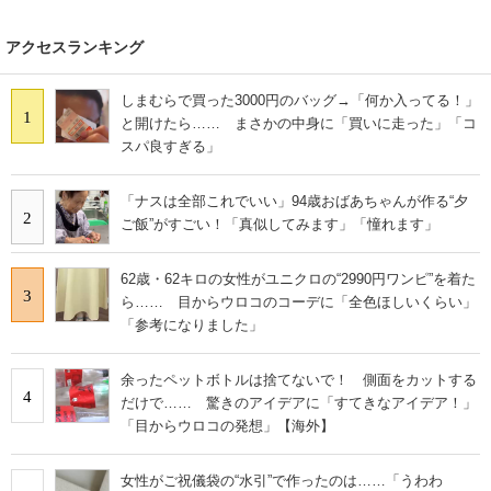
アクセスランキング
しまむらで買った3000円のバッグ→「何か入ってる！」
1
と開けたら…… まさかの中身に「買いに走った」「コ
スパ良すぎる」
「ナスは全部これでいい」94歳おばあちゃんが作る“夕
2
ご飯”がすごい！「真似してみます」「憧れます」
62歳・62キロの女性がユニクロの“2990円ワンピ”を着た
3
ら…… 目からウロコのコーデに「全色ほしいくらい」
「参考になりました」
余ったペットボトルは捨てないで！ 側面をカットする
4
だけで…… 驚きのアイデアに「すてきなアイデア！」
「目からウロコの発想」【海外】
女性がご祝儀袋の“水引”で作ったのは……「うわわ