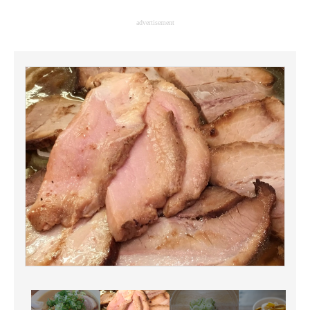
企業向けIT製品の総合サイト
advertisement
IT製品の技術・比較・事例
製造業のIT導入・活用を支援
モノづくり技術者専門サイト
エレクトロニクス専門サイト
電子設計の基本と応用
エネルギーの専門メディア
建設×テクノロジーの最前線
ちょっと気になるネットの話題