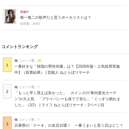
実施中
唯一無二の歌声だと思うボーカリストは？
回答数：8040
コメントランキング
コメント数：
20
1
一番好きな「韓国の男性俳優」は？【2026年版・人気投票実施
中】（投票結果） | 芸能人 ねとらぼリサーチ
コメント数：
7
2
「もっと早く買えば良かった」 カインズの“車内遮光カーテ
ン”が大人気 「プライバシーも保てて安心」「ぐっすり眠れま
した」（2/2） | ライフ ねとらぼリサーチ：2ページ目
コメント数：
7
3
兵庫県の「ケーキ」の名店10選！ 一番うまいと思う店はどこ？