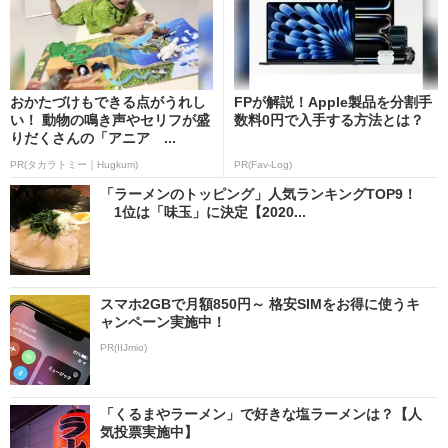
おかたづけもできる点がうれし
FPが解説！Apple製品を分割手
い！ 動物の鳴き声やセリフが盛
数料0円で入手する方法とは？
りだくさんの「アニア ...
PR(タカラトミー｜Hugkum)
PR(Fav-Log)
「ラーメンのトッピング」人気ランキングTOP9！
1位は「味玉」に決定【2020...
スマホ2GBで月額850円～ 格安SIMをお得に使うキ
ャンペーン実施中！
PR(IIJmio)
「くるまやラーメン」で好きな塩ラーメンは？【人
気投票実施中】