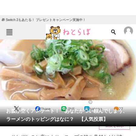
🎁 Switch 2もあたる！ プレゼントキャンペーン実施中！
ねとらぼメニュー
TOP
ニュース
エンタメ
クイズ
グルメ
地域
住まい
教育・育児
動物
リサーチ
2020/11/15 12:15（公開）
X
Share
LINE
hatena
27
会員記事
お腹が空くアンケート！ あなたがつい頼んでしまう、
ラーメンのトッピングはなに？ 【人気投票】
メディア
目次を表示
注目記事を集めた総合ページ