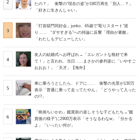
2
たの？」 衝撃の“現在の姿”が180万再生「別人…？」
「好きに生きんしゃい」
「打首獄門同好会」junko、65歳で“彫りスタート”巡
3
り…… “ダサすぎる”への持論に反響「理由が素敵」
「わたしもデビューしたい」
友人の結婚式へお呼ばれ→「エレガントな格好で来
4
て！」と言われ、当日……まさかの参列姿に「いやすご
おおお！」「天才」【海外】
車に乗ろうとしたら、ドアに…… 衝撃の光景が130万
5
表示「普通に乗って走ってたやん」「どうやって入った
の!?」
「映画ちいかわ」鑑賞前の楽しそうな子どもたち→“鑑
6
賞後の様子”に2900万表示「そうなるわなw」「分かる
よ」「いったい何が」