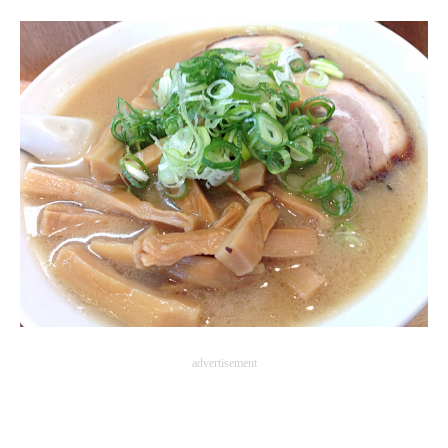
企業向けIT製品の総合サイト
IT製品の技術・比較・事例
製造業のIT導入・活用を支援
モノづくり技術者専門サイト
エレクトロニクス専門サイト
電子設計の基本と応用
エネルギーの専門メディア
建設×テクノロジーの最前線
advertisement
ちょっと気になるネットの話題