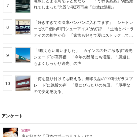
電線にとまる鳥をふと見たら……「うわぁああ」偶然撮
7
れてしまった“光景”が92万再生「自然は過酷」
「好きすぎて冷凍庫パンパンに入れてます」 シャトレ
8
ーゼの“1個約61円シューアイス”が好評 「生地とバニラ
アイスの相性が◎」「家族も好きで夏はストックして
る」
「4度くらい違いました」 カインズの外に吊るす“遮光
9
シェード”が高評価 「今年の酷暑にも活躍」「風通し
もよくしっかり遮光」の声
「何を盛り付けても映える」無印良品の“990円ガラスプ
10
レート”に絶賛の声 「夏にぴったりのお皿」「厚手な
ので安定感ある」
アンケート
実施中
声が好きな「日本のボーカリスト」は？