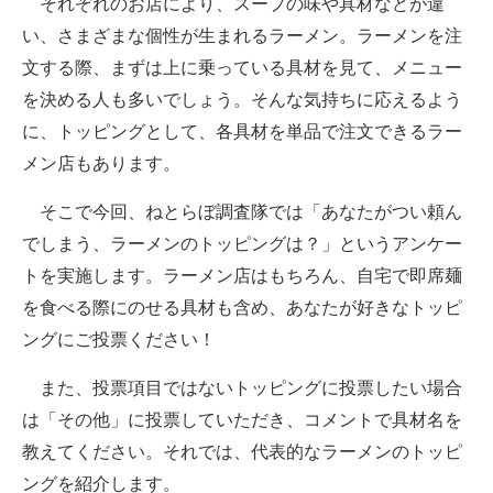
それぞれのお店により、スープの味や具材などが違
い、さまざまな個性が生まれるラーメン。ラーメンを注
ITの今と未来を見通す
文する際、まずは上に乗っている具材を見て、メニュー
スマホと通信の最新トレンド
を決める人も多いでしょう。そんな気持ちに応えるよう
に、トッピングとして、各具材を単品で注文できるラー
進化するPCとデバイスの未来
メン店もあります。
好きが集まる 比べて選べる
そこで今回、ねとらぼ調査隊では「あなたがつい頼ん
ビジネスと働き方のヒント
でしまう、ラーメンのトッピングは？」というアンケー
トを実施します。ラーメン店はもちろん、自宅で即席麺
AI活用のいまが分かる
を食べる際にのせる具材も含め、あなたが好きなトッピ
企業ITのトレンドを詳説
ングにご投票ください！
経営リーダーのコミュニティ
また、投票項目ではないトッピングに投票したい場合
は「その他」に投票していただき、コメントで具材名を
マーケ×ITの今がよく分かる
教えてください。それでは、代表的なラーメンのトッピ
ITエンジニア向け専門サイト
ングを紹介します。