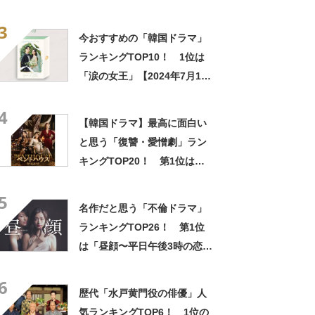
見ても感動する」「最高に笑
3
って泣ける」
今おすすめの「韓国ドラマ」
ランキングTOP10！ 1位は
「涙の女王」【2024年7月16
日・Filmarks（フィルマーク
4
ス）調べ】
【韓国ドラマ】最高に面白い
と思う「復讐・愛憎劇」ラン
キングTOP20！ 第1位は
「梨泰院クラス」「ペントハ
5
ウス」【2024年最新投票結
名作だと思う「不倫ドラマ」
果】
ランキングTOP26！ 第1位
は「昼顔〜平日午後3時の恋人
たち〜」【2025年5月2日時点
6
の途中結果】
歴代「水戸黄門役の俳優」人
気ランキングTOP6！ 1位の