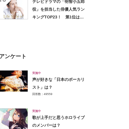
テレビドラマの「明智小五郎
役」を担当した俳優人気ラン
キングTOP23！ 第1位は
「郷ひろみ」に決定！【2022
年最新投票結果】
アンケート
実施中
声が好きな「日本のボーカリ
スト」は？
回答数：49559
実施中
歌が上手だと思うホロライブ
のメンバーは？