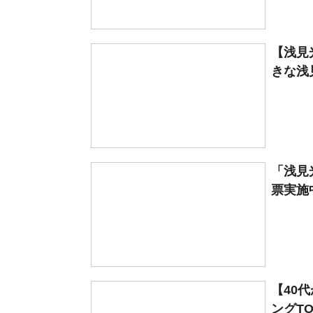
【浅見
きな浅
「浅見
票実施
【40
ングTO