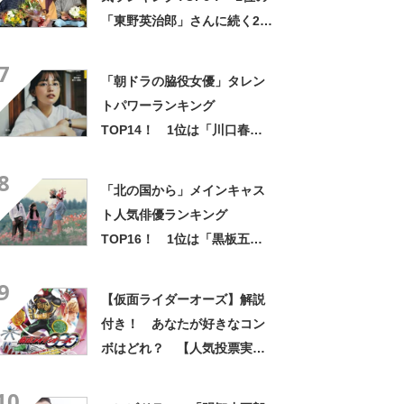
「東野英治郎」さんに続く2位
は？【2021年調査結果】
7
「朝ドラの脇役女優」タレン
トパワーランキング
TOP14！ 1位は「川口春
奈」【2022年最新調査結果】
8
「北の国から」メインキャス
ト人気俳優ランキング
TOP16！ 1位は「黒板五郎
（田中邦衛）」！【2023年最
9
新投票結果】
【仮面ライダーオーズ】解説
付き！ あなたが好きなコン
ボはどれ？ 【人気投票実施
中】
10