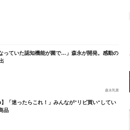
なっていた認知機能が菌で…」森永が開発。感動の
出
森永乳業
erb】「迷ったらこれ！」みんなが"リピ買い"してい
商品