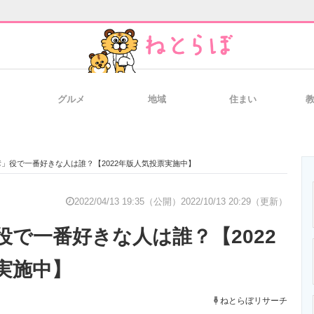
グルメ
地域
住まい
と未来を見通す
スマホと通信の最新トレンド
進化するPCとデ
」役で一番好きな人は誰？【2022年版人気投票実施中】
のいまが分かる
企業ITのトレンドを詳説
経営リーダーの
2022/04/13 19:35（公開）
2022/10/13 20:29（更新）
役で一番好きな人は誰？【2022
T製品の総合サイト
IT製品の技術・比較・事例
製造業のIT導入
実施中】
ねとらぼリサーチ