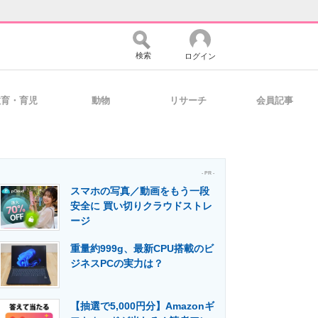
検索
ログイン
教育・育児
動物
リサーチ
会員記事
バイスの未来
好きが集まる 比べて選べる
- PR -
スマホの写真／動画をもう一段
コミュニティ
マーケ×ITの今がよく分かる
安全に 買い切りクラウドストレ
ージ
重量約999g、最新CPU搭載のビ
・活用を支援
ジネスPCの実力は？
【抽選で5,000円分】Amazonギ