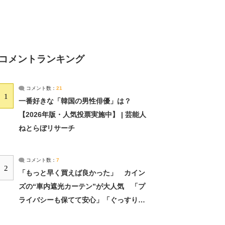
コメントランキング
コメント数：
21
1
一番好きな「韓国の男性俳優」は？
【2026年版・人気投票実施中】 | 芸能人
ねとらぼリサーチ
コメント数：
7
2
「もっと早く買えば良かった」 カイン
ズの“車内遮光カーテン”が大人気 「プ
ライバシーも保てて安心」「ぐっすり眠
れました」（2/2） | ライフ ねとらぼリ