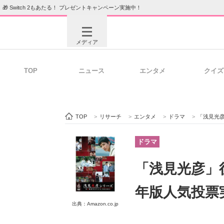
🎁 Switch 2もあたる！ プレゼントキャンペーン実施中！
メディア
TOP
ニュース
エンタメ
クイズ
注目記事を集めた総合ページ
ITの今
TOP
>
リサーチ
>
エンタメ
>
ドラマ
>
「浅見光彦
ビジネスと働き方のヒント
AI活用
ドラマ
「浅見光彦」
ITエンジニア向け専門サイト
企業向けI
年版人気投票
出典：Amazon.co.jp