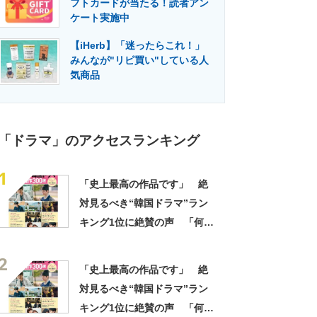
フトカードが当たる！読者アン
門メディア
建設×テクノロジーの最前線
ケート実施中
【iHerb】「迷ったらこれ！」
みんなが"リピ買い"している人
気商品
「ドラマ」のアクセスランキング
1
「史上最高の作品です」 絶
対見るべき“韓国ドラマ”ラン
キング1位に絶賛の声 「何度
見ても感動する」「最高に笑
2
って泣ける」
「史上最高の作品です」 絶
対見るべき“韓国ドラマ”ラン
キング1位に絶賛の声 「何度