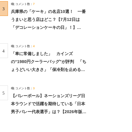
サーチ：2ページ目
コメント数：
7
3
兵庫県の「ケーキ」の名店10選！ 一番
うまいと思う店はどこ？【7月12日は
「デコレーションケーキの日」！】
（2/4） | 兵庫県 ねとらぼリサーチ：2ペ
ージ目
コメント数：
4
4
「車に常備しました」 カインズ
の“1980円クーラーバッグ”が評判 「ち
ょうどいい大きさ」「保冷剤を止めるベ
ルトが良い」（1/5） | ライフ ねとらぼ
リサーチ
コメント数：
3
5
【バレーボール】ネーションズリーグ日
本ラウンドで活躍を期待している「日本
男子バレー代表選手」は？【2026年版・
人気投票実施中】（投票結果） | スポー
ツ ねとらぼリサーチ