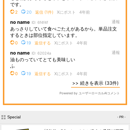
Special
- PR -