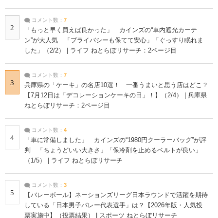
コメント数：
7
2
「もっと早く買えば良かった」 カインズの“車内遮光カーテ
ン”が大人気 「プライバシーも保てて安心」「ぐっすり眠れま
した」（2/2） | ライフ ねとらぼリサーチ：2ページ目
コメント数：
7
3
兵庫県の「ケーキ」の名店10選！ 一番うまいと思う店はどこ？
【7月12日は「デコレーションケーキの日」！】（2/4） | 兵庫県
ねとらぼリサーチ：2ページ目
コメント数：
4
4
「車に常備しました」 カインズの“1980円クーラーバッグ”が評
判 「ちょうどいい大きさ」「保冷剤を止めるベルトが良い」
（1/5） | ライフ ねとらぼリサーチ
コメント数：
3
5
【バレーボール】ネーションズリーグ日本ラウンドで活躍を期待
している「日本男子バレー代表選手」は？【2026年版・人気投
票実施中】（投票結果） | スポーツ ねとらぼリサーチ