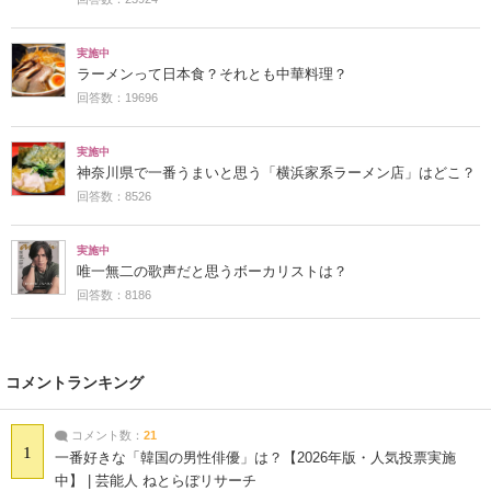
実施中
ラーメンって日本食？それとも中華料理？
回答数：19696
実施中
神奈川県で一番うまいと思う「横浜家系ラーメン店」はどこ？
回答数：8526
実施中
唯一無二の歌声だと思うボーカリストは？
回答数：8186
コメントランキング
コメント数：
21
1
一番好きな「韓国の男性俳優」は？【2026年版・人気投票実施
中】 | 芸能人 ねとらぼリサーチ