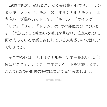
1939年以来、変わることなく受け継がれてきた「ケン
ITの今と未来を見通す
タッキーフライドチキン」の「オリジナルチキン」。国
内産ハーブ鶏をカットして、「キール」「ウイング」
スマホと通信の最新トレンド
「リブ」「サイ」「ドラム」の5つの部位に分けていま
進化するPCとデバイスの未来
す。部位によって味わいや魅力が異なり、注文のたびに
何が入っているか楽しみにしている人も多いのではない
好きが集まる 比べて選べる
でしょうか。
ビジネスと働き方のヒント
そこで今回は、「オリジナルチキンで一番おいしい部
AI活用のいまが分かる
位はどこ？」というテーマでアンケートを実施します。
ここでは5つの部位の特徴について見てみましょう。
企業ITのトレンドを詳説
advertisement
経営リーダーのコミュニティ
マーケ×ITの今がよく分かる
ITエンジニア向け専門サイト