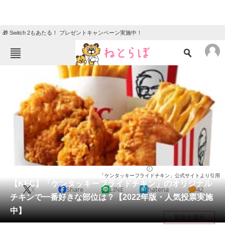
🎁 Switch 2もあたる！ プレゼントキャンペーン実施中！
ねとらぼメニュー
TOP
ニュース
エンタメ
クイズ
グルメ
地域
住まい
教育・育児
動物
リサーチ
チェーン店
2022/05/03 11:15（公開）
「ケンタッキーフライドチキン」公式サイトより引用
会員記事
【KFC】「ケンタッキーフライドチキン」のオリジナル
X
Share
LINE
hatena
42
チキンで一番好きな部位は？【2022年版・人気投票実施
メディア
中】
目次を表示
注目記事を集めた総合ページ