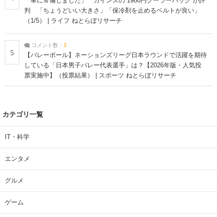
「車に常備しました」 カインズの“1980円クーラーバッグ”が評
判 「ちょうどいい大きさ」「保冷剤を止めるベルトが良い」
（1/5） | ライフ ねとらぼリサーチ
コメント数：
3
5
【バレーボール】ネーションズリーグ日本ラウンドで活躍を期待
している「日本男子バレー代表選手」は？【2026年版・人気投
票実施中】（投票結果） | スポーツ ねとらぼリサーチ
カテゴリ一覧
IT・科学
エンタメ
グルメ
ゲーム