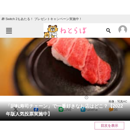
🎁 Switch 2もあたる！ プレゼントキャンペーン実施中！
ねとらぼメニュー
TOP
ニュース
エンタメ
クイズ
グルメ
地域
住まい
教育・育児
動物
リサーチ
チェーン店
2022/04/18 12:00（公開）
画像：写真AC
会員記事
「回転寿司チェーン」で一番好きなお店はどこ？【2022
X
Share
LINE
hatena
36
年版人気投票実施中】
メディア
目次を表示
注目記事を集めた総合ページ