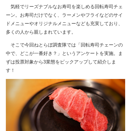
気軽でリーズナブルなお寿司を楽しめる回転寿司チェ
ITの今と未来を見通す
ーン。お寿司だけでなく、ラーメンやフライなどのサイ
ドメニューやオリジナルメニューなども充実しており、
スマホと通信の最新トレンド
多くの人から親しまれています。
進化するPCとデバイスの未来
そこで今回ねとらぼ調査隊では「回転寿司チェーンの
好きが集まる 比べて選べる
中で、どこが一番好き？」というアンケートを実施。ま
ずは投票対象から3業態をピックアップして紹介しま
ビジネスと働き方のヒント
す！
AI活用のいまが分かる
企業ITのトレンドを詳説
経営リーダーのコミュニティ
マーケ×ITの今がよく分かる
ITエンジニア向け専門サイト