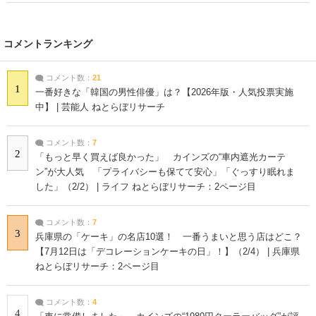
コメントランキング
コメント数：
21
1
一番好きな「韓国の男性俳優」は？【2026年版・人気投票実施
中】 | 芸能人 ねとらぼリサーチ
コメント数：
7
2
「もっと早く買えば良かった」 カインズの“車内遮光カーテ
ン”が大人気 「プライバシーも保てて安心」「ぐっすり眠れま
した」（2/2） | ライフ ねとらぼリサーチ：2ページ目
コメント数：
7
3
兵庫県の「ケーキ」の名店10選！ 一番うまいと思う店はどこ？
【7月12日は「デコレーションケーキの日」！】（2/4） | 兵庫県
ねとらぼリサーチ：2ページ目
コメント数：
4
4