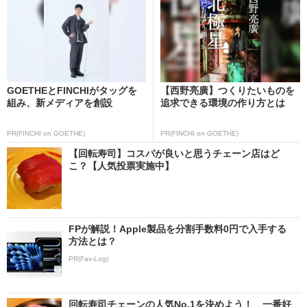
GOETHEとFINCHIがタッグを
【西野亮廣】つくりたいものを
組み、新メディアを創設
追求できる環境の作り方とは
PR(FINCHI on GOETHE)
PR(FINCHI on GOETHE)
【回転寿司】コスパが良いと思うチェーン店はど
こ？【人気投票実施中】
FPが解説！Apple製品を分割手数料0円で入手する
方法とは？
PR(Fav-Log)
回転寿司チェーンの人気No.1を決めよう！ 一番好