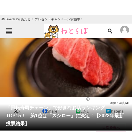
🎁 Switch 2もあたる！ プレゼントキャンペーン実施中！
ねとらぼメニュー
TOP
ニュース
エンタメ
クイズ
グルメ
地域
住まい
教育・育児
動物
リサーチ
チェーン店
2022/05/16 22:05（公開）
画像：写真AC
会員記事
「回転寿司チェーン」で好きなお店ランキング
X
Share
LINE
hatena
TOP15！ 第1位は「スシロー」に決定！【2022年最新
メディア
投票結果】
目次を表示
注目記事を集めた総合ページ