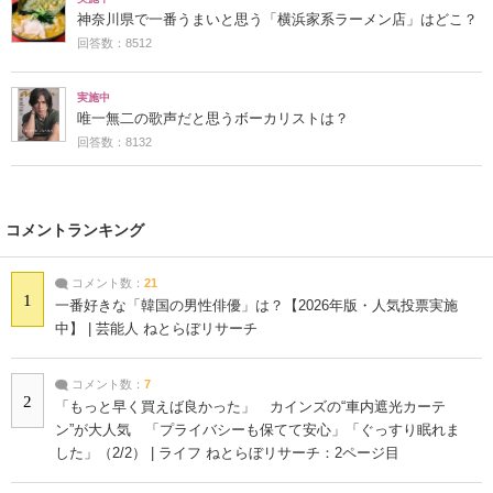
神奈川県で一番うまいと思う「横浜家系ラーメン店」はどこ？
回答数：8512
実施中
唯一無二の歌声だと思うボーカリストは？
回答数：8132
コメントランキング
コメント数：
21
1
一番好きな「韓国の男性俳優」は？【2026年版・人気投票実施
中】 | 芸能人 ねとらぼリサーチ
コメント数：
7
2
「もっと早く買えば良かった」 カインズの“車内遮光カーテ
ン”が大人気 「プライバシーも保てて安心」「ぐっすり眠れま
した」（2/2） | ライフ ねとらぼリサーチ：2ページ目