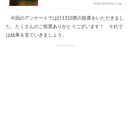
nlab.itmedia.co.jp
企業向けIT製品の総合サイト
今回のアンケートでは計1310票の投票をいただきまし
IT製品の技術・比較・事例
た。たくさんのご投票ありがとうございます！ それで
製造業のIT導入・活用を支援
は結果を見ていきましょう。
モノづくり技術者専門サイト
advertisement
エレクトロニクス専門サイト
電子設計の基本と応用
エネルギーの専門メディア
建設×テクノロジーの最前線
ちょっと気になるネットの話題