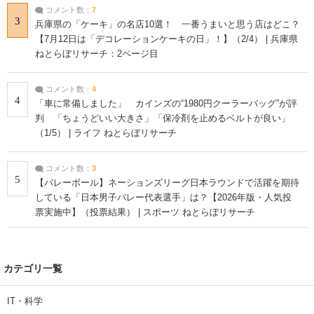
コメント数：
7
3
兵庫県の「ケーキ」の名店10選！ 一番うまいと思う店はどこ？
【7月12日は「デコレーションケーキの日」！】（2/4） | 兵庫県
ねとらぼリサーチ：2ページ目
コメント数：
4
4
「車に常備しました」 カインズの“1980円クーラーバッグ”が評
判 「ちょうどいい大きさ」「保冷剤を止めるベルトが良い」
（1/5） | ライフ ねとらぼリサーチ
コメント数：
3
5
【バレーボール】ネーションズリーグ日本ラウンドで活躍を期待
している「日本男子バレー代表選手」は？【2026年版・人気投
票実施中】（投票結果） | スポーツ ねとらぼリサーチ
カテゴリ一覧
IT・科学