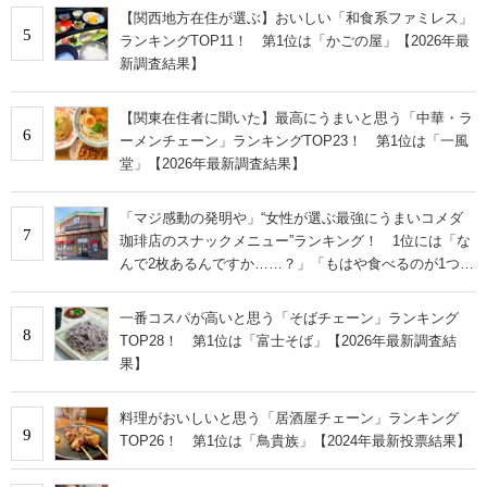
【関西地方在住が選ぶ】おいしい「和食系ファミレス」
5
ランキングTOP11！ 第1位は「かごの屋」【2026年最
新調査結果】
【関東在住者に聞いた】最高にうまいと思う「中華・ラ
6
ーメンチェーン」ランキングTOP23！ 第1位は「一風
堂」【2026年最新調査結果】
「マジ感動の発明や」“女性が選ぶ最強にうまいコメダ
7
珈琲店のスナックメニュー”ランキング！ 1位には「な
んで2枚あるんですか……？」「もはや食べるのが1つの
趣味」の声
一番コスパが高いと思う「そばチェーン」ランキング
8
TOP28！ 第1位は「富士そば」【2026年最新調査結
果】
料理がおいしいと思う「居酒屋チェーン」ランキング
9
TOP26！ 第1位は「鳥貴族」【2024年最新投票結果】