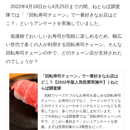
2022年4月18日から4月25日までの間、ねとらぼ調査
ITの今と未来を見通す
隊では「『回転寿司チェーン』で一番好きなお店はど
こ？」というアンケートを実施していました。
スマホと通信の最新トレンド
低価格でおいしいお寿司が気軽に楽しめるため、幅広
進化するPCとデバイスの未来
い世代で多くの人が利用する回転寿司チェーン。そんな
好きが集まる 比べて選べる
回転寿司チェーンの中で、どのチェーン店が支持された
のでしょうか？
ビジネスと働き方のヒント
AI活用のいまが分かる
「回転寿司チェーン」で一番好きなお店は
どこ？【2022年版人気投票実施中】 | ねと
企業ITのトレンドを詳説
らぼ調査隊
気軽でリーズナブルなお寿司を楽しめる回転寿司
経営リーダーのコミュニティ
チェーン。お寿司だけでなく、ラーメンやフライな
どのサイドメニューやオリジナルメニューなども充
実しており、多くの人から親しまれています。 そ
マーケ×ITの今がよく分かる
こで今回ねとらぼ調査隊では「回転寿司チェーンの
中で、どこが一番好き？」というアンケートを実
ITエンジニア向け専門サイト
施。まずは投票対象から3業態をピック…