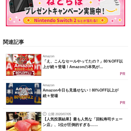
関連記事
Amazon
「え、こんなセールやってたの？」80％OFF以
上が続々登場！Amazonの本気が...
PR
Amazon
Amazon今日も見逃せない！80%OFF以上が
続々登場
PR
公開 2020/07/05
【人気投票結果】最も人気な「回転寿司チェー
ン店」、1位が圧倒的すぎる……