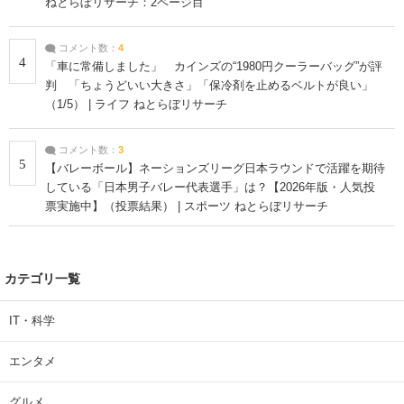
ねとらぼリサーチ：2ページ目
コメント数：
4
4
「車に常備しました」 カインズの“1980円クーラーバッグ”が評
判 「ちょうどいい大きさ」「保冷剤を止めるベルトが良い」
（1/5） | ライフ ねとらぼリサーチ
コメント数：
3
5
【バレーボール】ネーションズリーグ日本ラウンドで活躍を期待
している「日本男子バレー代表選手」は？【2026年版・人気投
票実施中】（投票結果） | スポーツ ねとらぼリサーチ
カテゴリ一覧
IT・科学
エンタメ
グルメ