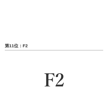
企業向けIT製品の総合サイト
IT製品の技術・比較・事例
製造業のIT導入・活用を支援
モノづくり技術者専門サイト
第11位：F2
エレクトロニクス専門サイト
電子設計の基本と応用
エネルギーの専門メディア
建設×テクノロジーの最前線
ちょっと気になるネットの話題