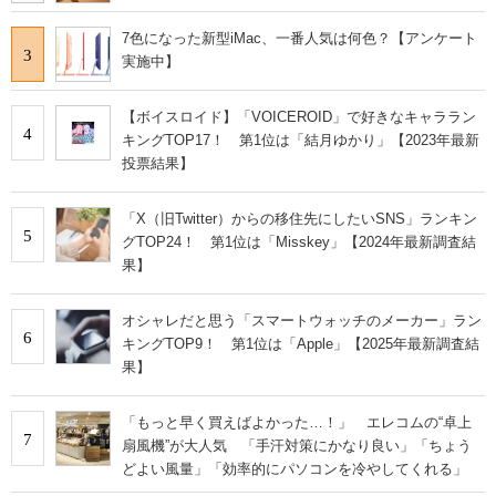
7色になった新型iMac、一番人気は何色？【アンケート
3
実施中】
【ボイスロイド】「VOICEROID」で好きなキャララン
4
キングTOP17！ 第1位は「結月ゆかり」【2023年最新
投票結果】
「X（旧Twitter）からの移住先にしたいSNS」ランキン
5
グTOP24！ 第1位は「Misskey」【2024年最新調査結
果】
オシャレだと思う「スマートウォッチのメーカー」ラン
6
キングTOP9！ 第1位は「Apple」【2025年最新調査結
果】
「もっと早く買えばよかった…！」 エレコムの“卓上
7
扇風機”が大人気 「手汗対策にかなり良い」「ちょう
どよい風量」「効率的にパソコンを冷やしてくれる」