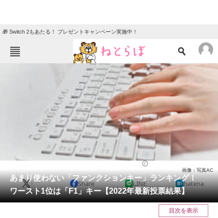
🎁 Switch 2もあたる！ プレゼントキャンペーン実施中！
ねとらぼメニュー
TOP
ニュース
エンタメ
クイズ
グルメ
地域
住まい
教育・育児
動物
リサーチ
IT・科学
2022/04/24 09:40（公開）
画像：写真AC
会員記事
あまり使わない「ファンクションキー」ランキング！
X
Share
LINE
hatena
ワースト1位は「F1」キー【2022年最新投票結果】
メディア
目次を表示
注目記事を集めた総合ページ