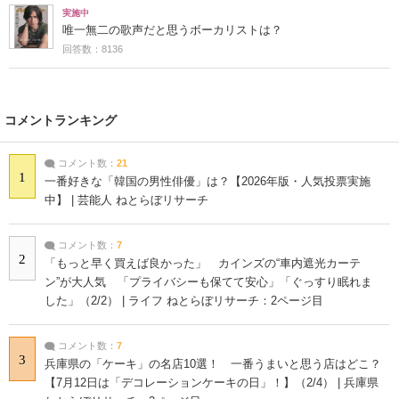
実施中
唯一無二の歌声だと思うボーカリストは？
回答数：8136
コメントランキング
コメント数：
21
1
一番好きな「韓国の男性俳優」は？【2026年版・人気投票実施
中】 | 芸能人 ねとらぼリサーチ
コメント数：
7
2
「もっと早く買えば良かった」 カインズの“車内遮光カーテ
ン”が大人気 「プライバシーも保てて安心」「ぐっすり眠れま
した」（2/2） | ライフ ねとらぼリサーチ：2ページ目
コメント数：
7
3
兵庫県の「ケーキ」の名店10選！ 一番うまいと思う店はどこ？
【7月12日は「デコレーションケーキの日」！】（2/4） | 兵庫県