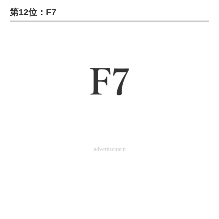
第12位：F7
ITの今と未来を見通す
スマホと通信の最新トレンド
進化するPCとデバイスの未来
好きが集まる 比べて選べる
ビジネスと働き方のヒント
AI活用のいまが分かる
企業ITのトレンドを詳説
advertisement
経営リーダーのコミュニティ
マーケ×ITの今がよく分かる
ITエンジニア向け専門サイト