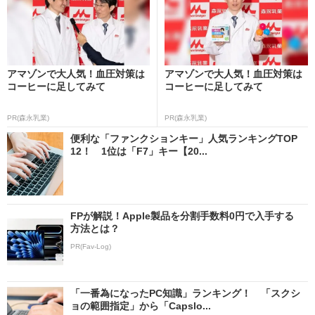
アマゾンで大人気！血圧対策は
アマゾンで大人気！血圧対策は
コーヒーに足してみて
コーヒーに足してみて
PR(森永乳業)
PR(森永乳業)
便利な「ファンクションキー」人気ランキングTOP
12！ 1位は「F7」キー【20...
FPが解説！Apple製品を分割手数料0円で入手する
方法とは？
PR(Fav-Log)
「一番為になったPC知識」ランキング！ 「スクシ
ョの範囲指定」から「Capslo...