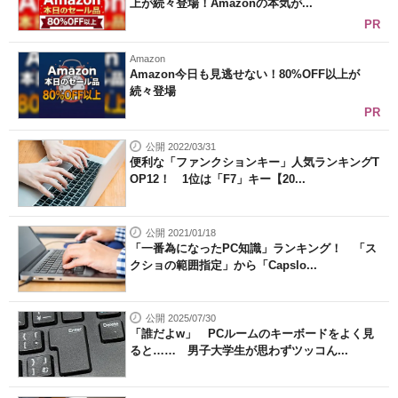
上が続々登場！Amazonの本気が...
PR
Amazon
Amazon今日も見逃せない！80%OFF以上が
続々登場
PR
公開 2022/03/31
便利な「ファンクションキー」人気ランキングT
OP12！ 1位は「F7」キー【20...
公開 2021/01/18
「一番為になったPC知識」ランキング！ 「ス
クショの範囲指定」から「Capslo...
公開 2025/07/30
「誰だよw」 PCルームのキーボードをよく見
ると…… 男子大学生が思わずツッコん...