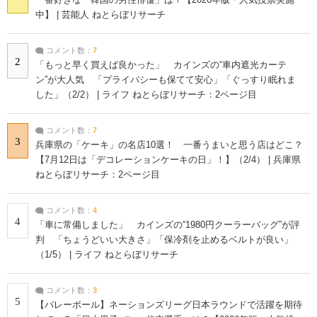
中】 | 芸能人 ねとらぼリサーチ
コメント数：
7
2
「もっと早く買えば良かった」 カインズの“車内遮光カーテ
ン”が大人気 「プライバシーも保てて安心」「ぐっすり眠れま
した」（2/2） | ライフ ねとらぼリサーチ：2ページ目
コメント数：
7
3
兵庫県の「ケーキ」の名店10選！ 一番うまいと思う店はどこ？
【7月12日は「デコレーションケーキの日」！】（2/4） | 兵庫県
ねとらぼリサーチ：2ページ目
コメント数：
4
4
「車に常備しました」 カインズの“1980円クーラーバッグ”が評
判 「ちょうどいい大きさ」「保冷剤を止めるベルトが良い」
（1/5） | ライフ ねとらぼリサーチ
コメント数：
3
5
【バレーボール】ネーションズリーグ日本ラウンドで活躍を期待