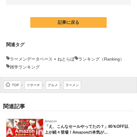
企業向けIT製品の総合サイト
IT製品の技術・比較・事例
記事に戻る
製造業のIT導入・活用を支援
関連タグ
モノづくり技術者専門サイト
ラーメンデータベース × ねとらぼ
ランキング（Ranking）
エレクトロニクス専門サイト
雑学ランキング
電子設計の基本と応用
TOP
リサーチ
グルメ
ラーメン
>
>
>
エネルギーの専門メディア
建設×テクノロジーの最前線
関連記事
ちょっと気になるネットの話題
Amazon
「え、こんなセールやってたの？」80％OFF以
上が続々登場！Amazonの本気が...