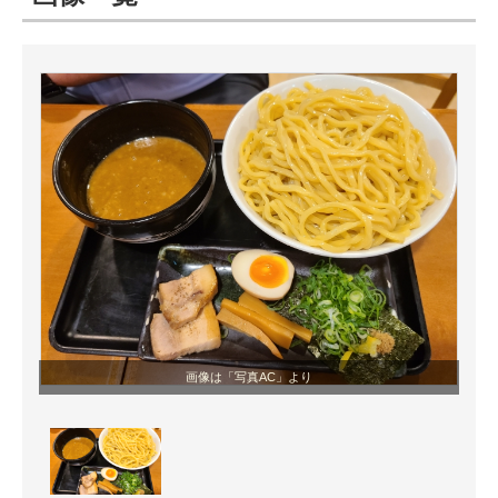
ITの今と未来を見通す
スマホと通信の最新トレンド
進化するPCとデバイスの未来
好きが集まる 比べて選べる
ビジネスと働き方のヒント
AI活用のいまが分かる
企業ITのトレンドを詳説
画像は「写真AC」より
経営リーダーのコミュニティ
マーケ×ITの今がよく分かる
ITエンジニア向け専門サイト