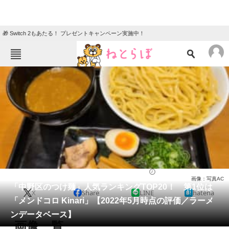
🎁 Switch 2もあたる！ プレゼントキャンペーン実施中！
ねとらぼメニュー
TOP
ニュース
エンタメ
クイズ
グルメ
地域
住まい
教育・育児
動物
リサーチ
ラーメン
2022/05/16 18:35（公開）
画像：写真AC
会員記事
「中野区のつけ麺」人気ランキングTOP20！ 第1位は
X
Share
LINE
hatena
「メンドコロ Kinari」【2022年5月時点の評価／ラーメ
メディア
ンデータベース】
画像一覧
注目記事を集めた総合ページ