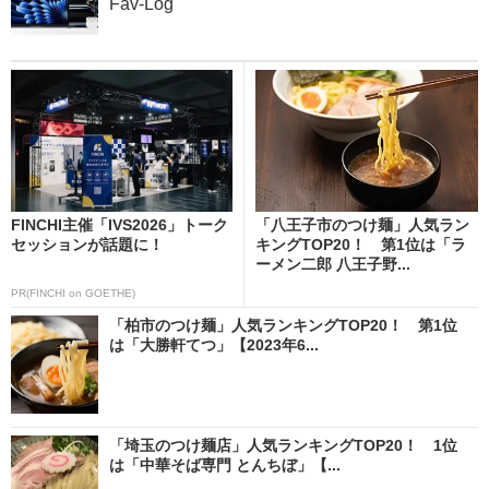
Fav-Log
FINCHI主催「IVS2026」トーク
「八王子市のつけ麺」人気ラン
セッションが話題に！
キングTOP20！ 第1位は「ラ
ーメン二郎 八王子野...
PR(FINCHI on GOETHE)
「柏市のつけ麺」人気ランキングTOP20！ 第1位
は「大勝軒てつ」【2023年6...
「埼玉のつけ麺店」人気ランキングTOP20！ 1位
は「中華そば専門 とんちぼ」【...