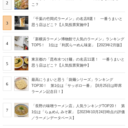
2
こ？
「千葉の竹岡式ラーメン」の名店8選！ 一番うまいと
3
思う店はどこ？【人気投票実施中】
「新横浜ラーメン博物館で人気のラーメン」ランキング
4
TOP5！ 1位は「利尻らーめん味楽」【2023年2月版】
東京都の「昆布水つけ麺」の名店11選！ 一番うまいと
5
思う店はどこ？【人気投票実施中】
最高にうまいと思う「袋麺シリーズ」ランキング
6
TOP30！ 第1位は「サッポロ一番」【8月25日は即席
ラーメン記念日！】
「長野の味噌ラーメン店」人気ランキングTOP20！ 第
7
1位は「らぁめん みそ家」【2023年10月24日時点の評価
／ラーメンデータベース】