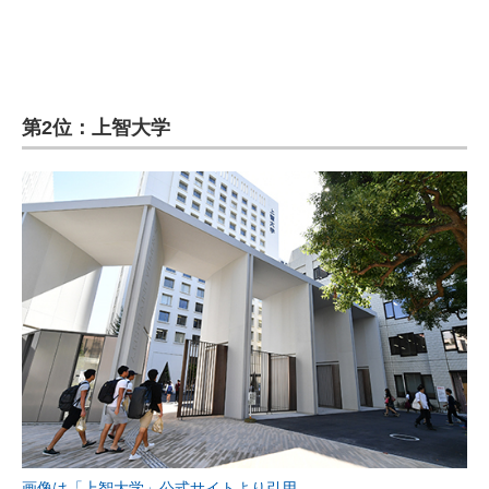
企業向けIT製品の総合サイト
IT製品の技術・比較・事例
製造業のIT導入・活用を支援
第2位：上智大学
モノづくり技術者専門サイト
エレクトロニクス専門サイト
電子設計の基本と応用
エネルギーの専門メディア
建設×テクノロジーの最前線
ちょっと気になるネットの話題
画像は「上智大学」公式サイトより引用