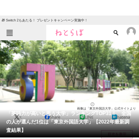
🎁 Switch 2もあたる！ プレゼントキャンペーン実施中！
ねとらぼメニュー
TOP
ニュース
エンタメ
クイズ
グルメ
地域
住まい
教育・育児
動物
リサーチ
大学
2022/05/13 12:15（公開）
画像は「東京外国語大学」公式サイトより
会員記事
「英語力が高いと思う大学」ランキングTOP31！ 全国
X
Share
LINE
hatena
の人が選んだ1位は「東京外国語大学」【2022年最新調
メディア
査結果】
目次を表示
注目記事を集めた総合ページ