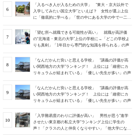
「入るべき人が入るための大学」 “東大・京大以外で
6
入学してみたい国立大学”といえば？ 女性が選ぶ上位
に「徹底的に学べる」「世の中にある大学の中で一二を
争うレベルの先端設備」の声
「望む所へ就職できる可能性が高い」 就職が高評価
7
の“北海道・東北の大学”上位の学校に→「どこの学校よ
りも真剣」「1年目から専門的な知識を得られる」の声
「なんだかんだ良いと思える学校」 “講義の評価が高
8
い関西地方の大学”ランキング！ 上位には「緻密にカ
リキュラムが組まれている」「優しい先生が多い」の声
「なんだかんだ良いと思える学校」 “講義の評価が高
9
い関西地方の大学”ランキング！ 上位には「緻密にカ
リキュラムが組まれている」「優しい先生が多い」の声
「入学難易度のわりに評価が高い」 男性が思う“進学
10
させたい東京都の私立大学”ランキング上位に学生の
声！「クラスの人と仲良くなりやすい」「他大学にない
学科も」