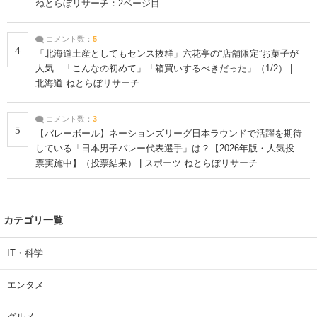
ねとらぼリサーチ：2ページ目
コメント数：
5
4
「北海道土産としてもセンス抜群」六花亭の“店舗限定”お菓子が
人気 「こんなの初めて」「箱買いするべきだった」（1/2） |
北海道 ねとらぼリサーチ
コメント数：
3
5
【バレーボール】ネーションズリーグ日本ラウンドで活躍を期待
している「日本男子バレー代表選手」は？【2026年版・人気投
票実施中】（投票結果） | スポーツ ねとらぼリサーチ
カテゴリ一覧
IT・科学
エンタメ
グルメ