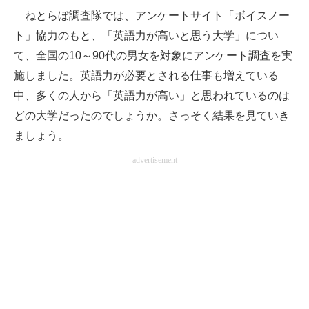
ねとらぼ調査隊では、アンケートサイト「ボイスノー
ITの今と未来を見通す
ト」協力のもと、「英語力が高いと思う大学」につい
て、全国の10～90代の男女を対象にアンケート調査を実
スマホと通信の最新トレンド
施しました。英語力が必要とされる仕事も増えている
進化するPCとデバイスの未来
中、多くの人から「英語力が高い」と思われているのは
どの大学だったのでしょうか。さっそく結果を見ていき
好きが集まる 比べて選べる
ましょう。
ビジネスと働き方のヒント
advertisement
AI活用のいまが分かる
企業ITのトレンドを詳説
経営リーダーのコミュニティ
マーケ×ITの今がよく分かる
ITエンジニア向け専門サイト