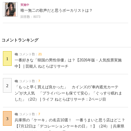
実施中
唯一無二の歌声だと思うボーカリストは？
回答数：8073
コメントランキング
コメント数：
21
1
一番好きな「韓国の男性俳優」は？【2026年版・人気投票実施
中】 | 芸能人 ねとらぼリサーチ
コメント数：
7
2
「もっと早く買えば良かった」 カインズの“車内遮光カーテ
ン”が大人気 「プライバシーも保てて安心」「ぐっすり眠れま
した」（2/2） | ライフ ねとらぼリサーチ：2ページ目
コメント数：
7
3
兵庫県の「ケーキ」の名店10選！ 一番うまいと思う店はどこ？
【7月12日は「デコレーションケーキの日」！】（2/4） | 兵庫県