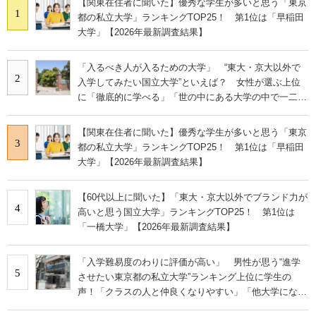
【関東在住者に聞いた】優秀な学生が多いと思う「東京
1
都の私立大学」ランキングTOP25！ 第1位は「早稲田
大学」【2026年最新調査結果】
「入るべき人が入るための大学」 “東大・京大以外で
2
入学してみたい国立大学”といえば？ 女性が選ぶ上位
に「徹底的に学べる」「世の中にある大学の中で一二を
争うレベルの先端設備」の声
【関東在住者に聞いた】優秀な学生が多いと思う「東京
3
都の私立大学」ランキングTOP25！ 第1位は「早稲田
大学」【2026年最新調査結果】
【60代以上に聞いた】「東大・京大以外でブランド力が
4
高いと思う国立大学」ランキングTOP25！ 第1位は
「一橋大学」【2026年最新調査結果】
「入学難易度のわりに評価が高い」 男性が思う“進学
5
させたい東京都の私立大学”ランキング上位に学生の
声！「クラスの人と仲良くなりやすい」「他大学にない
学科も」