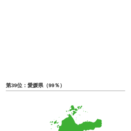
企業向けIT製品の総合サイト
IT製品の技術・比較・事例
製造業のIT導入・活用を支援
モノづくり技術者専門サイト
エレクトロニクス専門サイト
電子設計の基本と応用
エネルギーの専門メディア
第39位：愛媛県（99％）
建設×テクノロジーの最前線
ちょっと気になるネットの話題