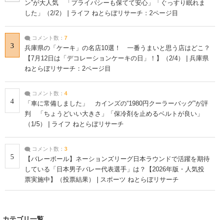
ン”が大人気 「プライバシーも保てて安心」「ぐっすり眠れま
した」（2/2） | ライフ ねとらぼリサーチ：2ページ目
コメント数：
7
3
兵庫県の「ケーキ」の名店10選！ 一番うまいと思う店はどこ？
【7月12日は「デコレーションケーキの日」！】（2/4） | 兵庫県
ねとらぼリサーチ：2ページ目
コメント数：
4
4
「車に常備しました」 カインズの“1980円クーラーバッグ”が評
判 「ちょうどいい大きさ」「保冷剤を止めるベルトが良い」
（1/5） | ライフ ねとらぼリサーチ
コメント数：
3
5
【バレーボール】ネーションズリーグ日本ラウンドで活躍を期待
している「日本男子バレー代表選手」は？【2026年版・人気投
票実施中】（投票結果） | スポーツ ねとらぼリサーチ
カテゴリ一覧