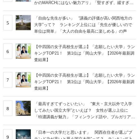
かのMARCHにはない魅力アリ」「堅すぎず、緩すぎな
い」の声
「自由な先生が多い」 “講義の評価が高い関西地方の
5
大学”って？ ランキング上位には「先生が優しいので
単位は簡単」「大人の自由を最高に楽しめる」の声
【中四国の女子高校生が選ぶ】「志願したい大学」ラン
6
キングTOP21！ 第1位は「岡山大学」【2026年最新調
査結果】
【中四国の女子高校生が選ぶ】「志願したい大学」ラン
7
キングTOP21！ 第1位は「岡山大学」【2026年最新調
査結果】
「最高すぎてずっといたい」 “東大・京大以外で入学
8
してみたい国立大学”といえば？ 女性が選ぶ上位に
「特濃講義が魅力」「フィンランド語や、ブルガリア語
なども学べる」の声
「日本一の大学だと思います」 関西在住者が選ぶ“ブ
9
ランド力が高いと思う国立大学”って？ ランキング上