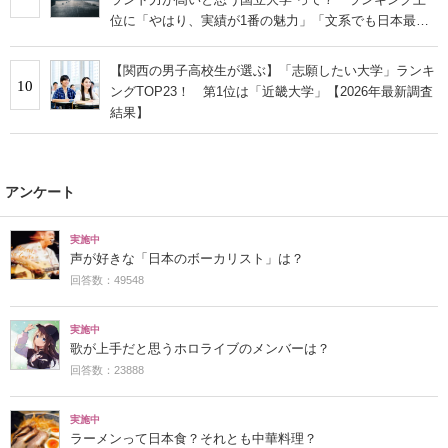
位に「やはり、実績が1番の魅力」「文系でも日本最高
クラスの研究環境」の声
【関西の男子高校生が選ぶ】「志願したい大学」ランキ
10
ングTOP23！ 第1位は「近畿大学」【2026年最新調査
結果】
アンケート
実施中
声が好きな「日本のボーカリスト」は？
回答数：49548
実施中
歌が上手だと思うホロライブのメンバーは？
回答数：23888
実施中
ラーメンって日本食？それとも中華料理？