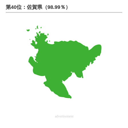
第40位：佐賀県（98.99％）
ITの今と未来を見通す
スマホと通信の最新トレンド
進化するPCとデバイスの未来
好きが集まる 比べて選べる
ビジネスと働き方のヒント
AI活用のいまが分かる
企業ITのトレンドを詳説
経営リーダーのコミュニティ
マーケ×ITの今がよく分かる
advertisement
ITエンジニア向け専門サイト