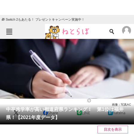
🎁 Switch 2もあたる！ プレゼントキャンペーン実施中！
ねとらぼメニュー
TOP
ニュース
エンタメ
クイズ
グルメ
地域
住まい
教育・育児
動物
リサーチ
教育
2022/05/19 08:35（公開）
画像：写真AC
会員記事
中卒進学率が高い都道府県ランキング！ 第1位は福井
X
Share
LINE
hatena
県！【2021年度データ】
メディア
目次を表示
注目記事を集めた総合ページ