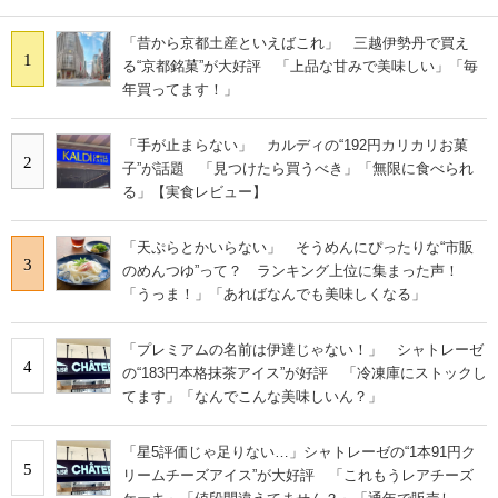
「昔から京都土産といえばこれ」 三越伊勢丹で買え
1
る“京都銘菓”が大好評 「上品な甘みで美味しい」「毎
年買ってます！」
「手が止まらない」 カルディの“192円カリカリお菓
2
子”が話題 「見つけたら買うべき」「無限に食べられ
る」【実食レビュー】
「天ぷらとかいらない」 そうめんにぴったりな“市販
3
のめんつゆ”って？ ランキング上位に集まった声！
「うっま！」「あればなんでも美味しくなる」
「プレミアムの名前は伊達じゃない！」 シャトレーゼ
4
の“183円本格抹茶アイス”が好評 「冷凍庫にストックし
てます」「なんでこんな美味しいん？」
「星5評価じゃ足りない…」シャトレーゼの“1本91円ク
5
リームチーズアイス”が大好評 「これもうレアチーズ