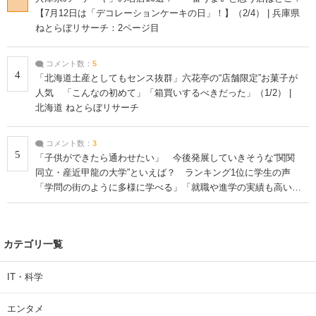
【7月12日は「デコレーションケーキの日」！】（2/4） | 兵庫県
ねとらぼリサーチ：2ページ目
コメント数：
5
4
「北海道土産としてもセンス抜群」六花亭の“店舗限定”お菓子が
人気 「こんなの初めて」「箱買いするべきだった」（1/2） |
北海道 ねとらぼリサーチ
コメント数：
3
5
「子供ができたら通わせたい」 今後発展していきそうな“関関
同立・産近甲龍の大学”といえば？ ランキング1位に学生の声
「学問の街のように多様に学べる」「就職や進学の実績も高い」
| 大学 ねとらぼリサーチ
カテゴリ一覧
IT・科学
エンタメ