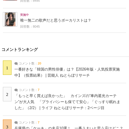
回答数：8495
実施中
唯一無二の歌声だと思うボーカリストは？
回答数：8045
コメントランキング
コメント数：
20
1
一番好きな「韓国の男性俳優」は？【2026年版・人気投票実施
中】（投票結果） | 芸能人 ねとらぼリサーチ
コメント数：
7
2
「もっと早く買えば良かった」 カインズの“車内遮光カーテ
ン”が大人気 「プライバシーも保てて安心」「ぐっすり眠れま
した」（2/2） | ライフ ねとらぼリサーチ：2ページ目
コメント数：
7
3
兵庫県の「ケーキ」の名店10選！ 一番うまいと思う店はどこ？