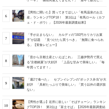
ケーキ」「値段間違えてません？」「通年で販売し
て！」の声
【男性に聞いた】買ってきてほしい「有馬温泉のお土
6
産」ランキングTOP18！ 第1位は「有馬ロール（カフ
ェ・ド・ボウ）」【2026年最新調査結果】
「手が止まらない」 カルディの“192円カリカリお菓
7
子”が話題 「見つけたら買うべき」「無限に食べられ
る」【実食レビュー】
「昔から京都土産といえばこれ」 三越伊勢丹で買え
8
る“京都銘菓”が大好評 「上品な甘みで美味しい」「毎
年買ってます！」
「週2で食べた」 セブンイレブンの“ボックス弁当”が大
9
好評 「具材たっぷりで美味しい」「買う以外の選択肢
ない」
【男性が選ぶ】近所に欲しい「そばチェーン」ランキン
10
グTOP29！ 第1位は「富士そば」【2026年最新調査結