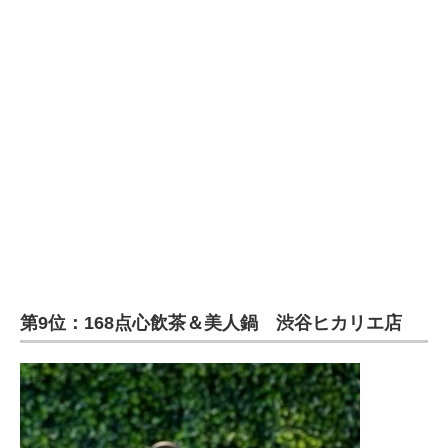
企業向けIT製品の総合サイト
IT製品の技術・比較・事例
製造業のIT導入・活用を支援
モノづくり技術者専門サイト
エレクトロニクス専門サイト
電子設計の基本と応用
エネルギーの専門メディア
第9位：168点心飲茶＆美人鍋 渋谷ヒカリエ店
建設×テクノロジーの最前線
ちょっと気になるネットの話題