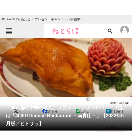
🎁 Switch 2もあたる！ プレゼントキャンペーン実施中！
ねとらぼメニュー
TOP
ニュース
エンタメ
クイズ
グルメ
地域
住まい
教育・育児
動物
リサーチ
グルメ
2022/05/31 19:35（公開）
画像：写真AC
会員記事
「東京都の中華の名店」人気ランキングTOP10！ 1位
X
Share
LINE
hatena
は「4000 Chinese Restaurant －南青山－」【2022年5
メディア
月版／ヒトサラ】
目次を表示
注目記事を集めた総合ページ