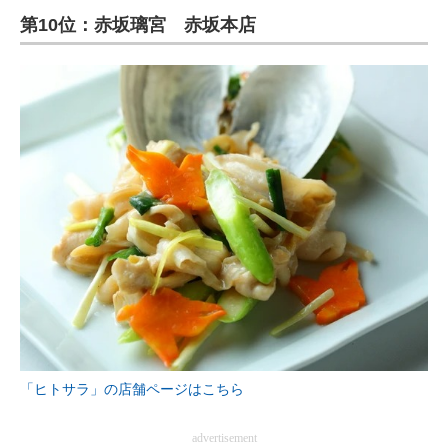
第10位：赤坂璃宮 赤坂本店
ITの今と未来を見通す
スマホと通信の最新トレンド
進化するPCとデバイスの未来
好きが集まる 比べて選べる
ビジネスと働き方のヒント
AI活用のいまが分かる
企業ITのトレンドを詳説
経営リーダーのコミュニティ
マーケ×ITの今がよく分かる
「ヒトサラ」の店舗ページはこちら
ITエンジニア向け専門サイト
advertisement