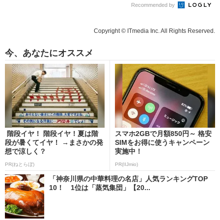
Recommended by
Copyright © ITmedia Inc. All Rights Reserved.
今、あなたにオススメ
階段イヤ！ 階段イヤ！夏は階
スマホ2GBで月額850円～ 格安
段が暑くてイヤ！ →まさかの発
SIMをお得に使うキャンペーン
想で涼しく？
実施中！
PR(ねとらぼ)
PR(IIJmio)
「神奈川県の中華料理の名店」人気ランキングTOP
10！ 1位は「蒸気集団」【20...