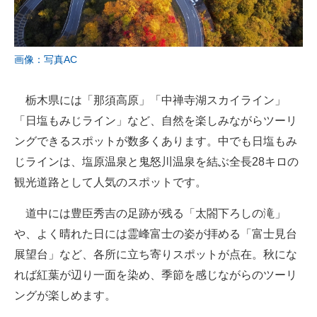
画像：写真AC
栃木県には「那須高原」「中禅寺湖スカイライン」
「日塩もみじライン」など、自然を楽しみながらツーリ
ングできるスポットが数多くあります。中でも日塩もみ
じラインは、塩原温泉と鬼怒川温泉を結ぶ全長28キロの
観光道路として人気のスポットです。
道中には豊臣秀吉の足跡が残る「太閤下ろしの滝」
や、よく晴れた日には霊峰富士の姿が拝める「富士見台
展望台」など、各所に立ち寄りスポットが点在。秋にな
れば紅葉が辺り一面を染め、季節を感じながらのツーリ
ングが楽しめます。