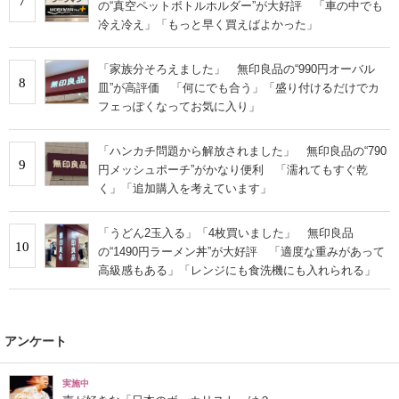
7
の“真空ペットボトルホルダー”が大好評 「車の中でも
冷え冷え」「もっと早く買えばよかった」
「家族分そろえました」 無印良品の“990円オーバル
8
皿”が高評価 「何にでも合う」「盛り付けるだけでカ
フェっぽくなってお気に入り」
「ハンカチ問題から解放されました」 無印良品の“790
9
円メッシュポーチ”がかなり便利 「濡れてもすぐ乾
く」「追加購入を考えています」
「うどん2玉入る」「4枚買いました」 無印良品
10
の“1490円ラーメン丼”が大好評 「適度な重みがあって
高級感もある」「レンジにも食洗機にも入れられる」
アンケート
実施中