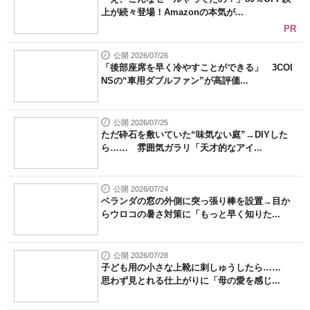
上が続々登場！Amazonの本気が...
PR
公開 2026/07/26
「後部座席を早く冷やすことができる」 3COI
NSの“車用ダブルファン”が高評価...
公開 2026/07/25
ただ砕石を敷いていた“味気ない庭”→DIYした
ら…… 雰囲気ガラリ「天才的なアイ...
公開 2026/07/24
ベランダの窓の外側に突っ張り棒を設置→目か
らウロコの暑さ対策に「もっと早く知りた...
公開 2026/07/28
子ども用の小さな上靴に刺しゅうしたら……
思わず見とれる仕上がりに「母の愛を感じ...