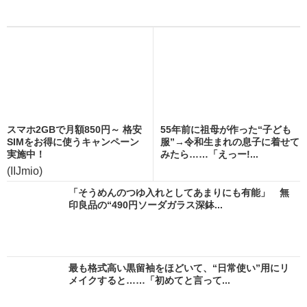
スマホ2GBで月額850円～ 格安
55年前に祖母が作った“子ども
SIMをお得に使うキャンペーン
服”→令和生まれの息子に着せて
実施中！
みたら……「えっー!...
(IIJmio)
「そうめんのつゆ入れとしてあまりにも有能」 無
印良品の“490円ソーダガラス深鉢...
最も格式高い黒留袖をほどいて、“日常使い”用にリ
メイクすると……「初めてと言って...