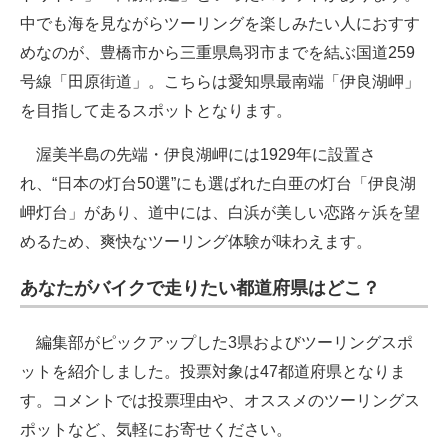
中でも海を見ながらツーリングを楽しみたい人におすす
めなのが、豊橋市から三重県鳥羽市までを結ぶ国道259
号線「田原街道」。こちらは愛知県最南端「伊良湖岬」
を目指して走るスポットとなります。
渥美半島の先端・伊良湖岬には1929年に設置さ
れ、“日本の灯台50選”にも選ばれた白亜の灯台「伊良湖
岬灯台」があり、道中には、白浜が美しい恋路ヶ浜を望
めるため、爽快なツーリング体験が味わえます。
あなたがバイクで走りたい都道府県はどこ？
編集部がピックアップした3県およびツーリングスポ
ットを紹介しました。投票対象は47都道府県となりま
す。コメントでは投票理由や、オススメのツーリングス
ポットなど、気軽にお寄せください。