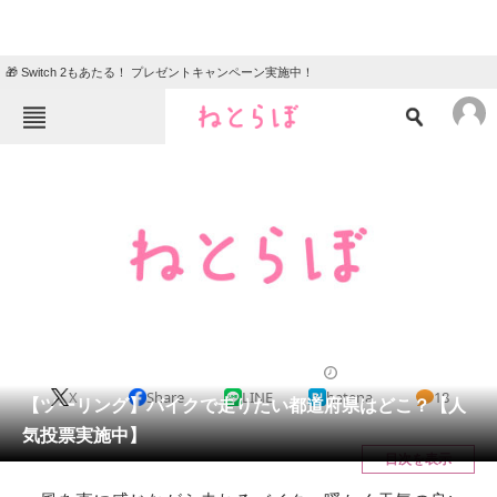
🎁 Switch 2もあたる！ プレゼントキャンペーン実施中！
ねとらぼメニュー
TOP
ニュース
エンタメ
クイズ
グルメ
地域
住まい
教育・育児
動物
リサーチ
ライフ
2022/06/01 14:05（公開）
X
Share
LINE
hatena
18
会員記事
【ツーリング】バイクで走りたい都道府県はどこ？【人
気投票実施中】
メディア
目次を表示
注目記事を集めた総合ページ