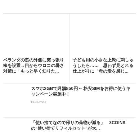
ベランダの窓の外側に突っ張り
子ども用の小さな上靴に刺しゅ
棒を設置→目からウロコの暑さ
うしたら…… 思わず見とれる
対策に「もっと早く知りた...
仕上がりに「母の愛を感じ...
スマホ2GBで月額850円～ 格安SIMをお得に使うキ
ャンペーン実施中！
PR(IIJmio)
「使い捨てなので帰りの荷物が減る」 3COINS
の“使い捨てリフィルセット”が大...