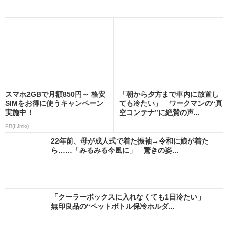
スマホ2GBで月額850円～ 格安
「朝から夕方まで車内に放置し
SIMをお得に使うキャンペーン
ても冷たい」 ワークマンの“真
実施中！
空コンテナ”に絶賛の声...
PR(IIJmio)
22年前、母が成人式で着た振袖→令和に娘が着た
ら……「みるみる今風に」 驚きの姿...
「クーラーボックスに入れなくても1日冷たい」
無印良品の“ペットボトル保冷ホルダ...