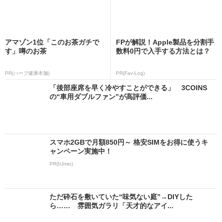
アマゾン1位「このお茶ガチで
FPが解説！Apple製品を分割手
す」噂のお茶
数料0円で入手する方法とは？
PR(ハーブ健康本舗)
PR(Fav-Log)
「後部座席を早く冷やすことができる」 3COINS
の“車用ダブルファン”が高評価...
スマホ2GBで月額850円～ 格安SIMをお得に使うキ
ャンペーン実施中！
PR(IIJmio)
ただ砕石を敷いていた“味気ない庭”→DIYした
ら…… 雰囲気ガラリ「天才的なアイ...