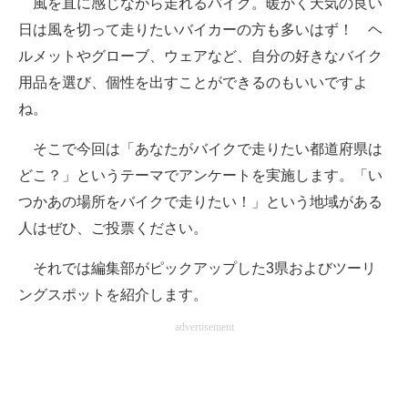
風を直に感じながら走れるバイク。暖かく天気の良い
日は風を切って走りたいバイカーの方も多いはず！ ヘ
ITの今と未来を見通す
ルメットやグローブ、ウェアなど、自分の好きなバイク
スマホと通信の最新トレンド
用品を選び、個性を出すことができるのもいいですよ
ね。
進化するPCとデバイスの未来
そこで今回は「あなたがバイクで走りたい都道府県は
好きが集まる 比べて選べる
どこ？」というテーマでアンケートを実施します。「い
ビジネスと働き方のヒント
つかあの場所をバイクで走りたい！」という地域がある
人はぜひ、ご投票ください。
AI活用のいまが分かる
それでは編集部がピックアップした3県およびツーリ
企業ITのトレンドを詳説
ングスポットを紹介します。
経営リーダーのコミュニティ
advertisement
マーケ×ITの今がよく分かる
ITエンジニア向け専門サイト