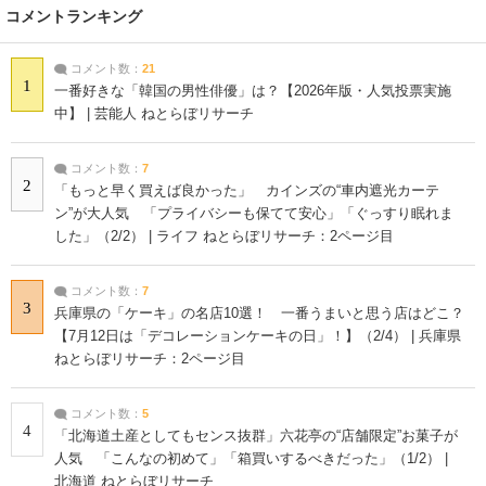
コメントランキング
コメント数：
21
1
一番好きな「韓国の男性俳優」は？【2026年版・人気投票実施
中】 | 芸能人 ねとらぼリサーチ
コメント数：
7
2
「もっと早く買えば良かった」 カインズの“車内遮光カーテ
ン”が大人気 「プライバシーも保てて安心」「ぐっすり眠れま
した」（2/2） | ライフ ねとらぼリサーチ：2ページ目
コメント数：
7
3
兵庫県の「ケーキ」の名店10選！ 一番うまいと思う店はどこ？
【7月12日は「デコレーションケーキの日」！】（2/4） | 兵庫県
ねとらぼリサーチ：2ページ目
コメント数：
5
4
「北海道土産としてもセンス抜群」六花亭の“店舗限定”お菓子が
人気 「こんなの初めて」「箱買いするべきだった」（1/2） |
北海道 ねとらぼリサーチ