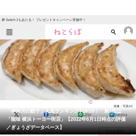
🎁 Switch 2もあたる！ プレゼントキャンペーン実施中！
ねとらぼメニュー
TOP
ニュース
エンタメ
クイズ
グルメ
地域
住まい
教育・育児
動物
リサーチ
グルメ
2022/06/02 21:35（公開）
画像：写真AC
会員記事
「神奈川の餃子」人気ランキングTOP20！ 第1位は
X
Share
LINE
hatena
「龍味 横浜トーヨー街店」【2022年6月1日時点の評価
メディア
／ぎょうざデータベース】
目次を表示
注目記事を集めた総合ページ