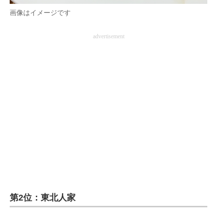
企業向けIT製品の総合サイト
画像はイメージです
IT製品の技術・比較・事例
advertisement
製造業のIT導入・活用を支援
モノづくり技術者専門サイト
エレクトロニクス専門サイト
電子設計の基本と応用
エネルギーの専門メディア
建設×テクノロジーの最前線
ちょっと気になるネットの話題
第2位：東北人家