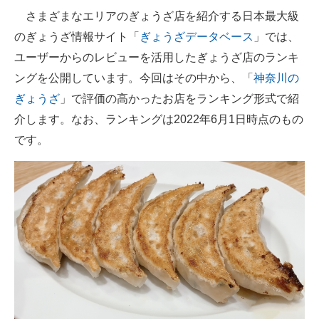
さまざまなエリアのぎょうざ店を紹介する日本最大級
ITの今と未来を見通す
のぎょうざ情報サイト「
ぎょうざデータベース
」では、
ユーザーからのレビューを活用したぎょうざ店のランキ
スマホと通信の最新トレンド
ングを公開しています。今回はその中から、「
神奈川の
進化するPCとデバイスの未来
ぎょうざ
」で評価の高かったお店をランキング形式で紹
介します。なお、ランキングは2022年6月1日時点のもの
好きが集まる 比べて選べる
です。
ビジネスと働き方のヒント
AI活用のいまが分かる
企業ITのトレンドを詳説
経営リーダーのコミュニティ
マーケ×ITの今がよく分かる
ITエンジニア向け専門サイト