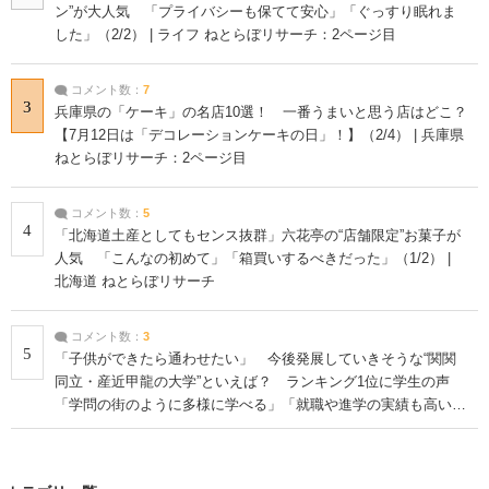
ン”が大人気 「プライバシーも保てて安心」「ぐっすり眠れま
した」（2/2） | ライフ ねとらぼリサーチ：2ページ目
コメント数：
7
3
兵庫県の「ケーキ」の名店10選！ 一番うまいと思う店はどこ？
【7月12日は「デコレーションケーキの日」！】（2/4） | 兵庫県
ねとらぼリサーチ：2ページ目
コメント数：
5
4
「北海道土産としてもセンス抜群」六花亭の“店舗限定”お菓子が
人気 「こんなの初めて」「箱買いするべきだった」（1/2） |
北海道 ねとらぼリサーチ
コメント数：
3
5
「子供ができたら通わせたい」 今後発展していきそうな“関関
同立・産近甲龍の大学”といえば？ ランキング1位に学生の声
「学問の街のように多様に学べる」「就職や進学の実績も高い」
| 大学 ねとらぼリサーチ