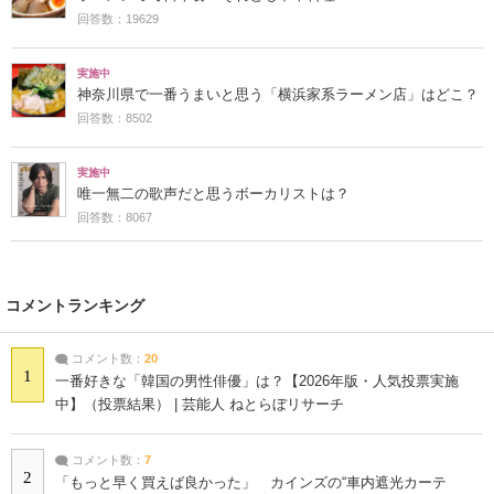
回答数：19629
実施中
神奈川県で一番うまいと思う「横浜家系ラーメン店」はどこ？
回答数：8502
実施中
唯一無二の歌声だと思うボーカリストは？
回答数：8067
コメントランキング
コメント数：
20
1
一番好きな「韓国の男性俳優」は？【2026年版・人気投票実施
中】（投票結果） | 芸能人 ねとらぼリサーチ
コメント数：
7
2
「もっと早く買えば良かった」 カインズの“車内遮光カーテ