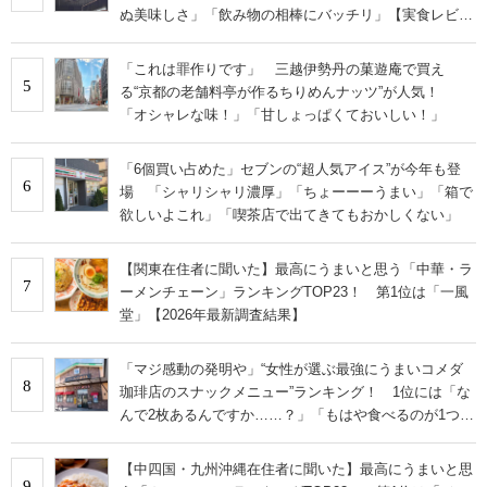
ぬ美味しさ」「飲み物の相棒にバッチリ」【実食レビュ
ー】
「これは罪作りです」 三越伊勢丹の菓遊庵で買え
5
る“京都の老舗料亭が作るちりめんナッツ”が人気！
「オシャレな味！」「甘しょっぱくておいしい！」
「6個買い占めた」セブンの“超人気アイス”が今年も登
6
場 「シャリシャリ濃厚」「ちょーーーうまい」「箱で
欲しいよこれ」「喫茶店で出てきてもおかしくない」
【関東在住者に聞いた】最高にうまいと思う「中華・ラ
7
ーメンチェーン」ランキングTOP23！ 第1位は「一風
堂」【2026年最新調査結果】
「マジ感動の発明や」“女性が選ぶ最強にうまいコメダ
8
珈琲店のスナックメニュー”ランキング！ 1位には「な
んで2枚あるんですか……？」「もはや食べるのが1つの
趣味」の声
【中四国・九州沖縄在住者に聞いた】最高にうまいと思
9