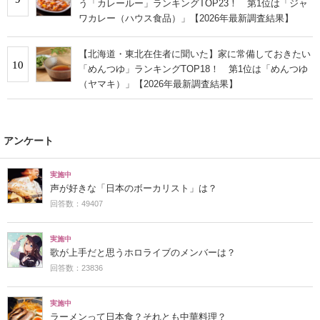
う「カレールー」ランキングTOP23！ 第1位は「ジャ
ワカレー（ハウス食品）」【2026年最新調査結果】
【北海道・東北在住者に聞いた】家に常備しておきたい
10
「めんつゆ」ランキングTOP18！ 第1位は「めんつゆ
（ヤマキ）」【2026年最新調査結果】
アンケート
実施中
声が好きな「日本のボーカリスト」は？
回答数：49407
実施中
歌が上手だと思うホロライブのメンバーは？
回答数：23836
実施中
ラーメンって日本食？それとも中華料理？