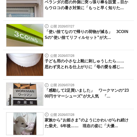
ベランダの窓の外側に突っ張り棒を設置→目か
らウロコの暑さ対策に「もっと早く知りた...
公開 2026/07/27
「使い捨てなので帰りの荷物が減る」 3COIN
Sの“使い捨てリフィルセット”が大...
公開 2026/07/28
子ども用の小さな上靴に刺しゅうしたら……
思わず見とれる仕上がりに「母の愛を感じ...
公開 2026/07/28
「感動して2足買いました」 ワークマンの“23
00円サマーシューズ”が大人気 「...
公開 2026/07/28
家族から“お姫さま”のようにかわいがられ続け
た柴犬、6年後…… 現在の姿に「大優...