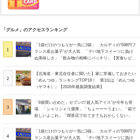
「グルメ」のアクセスランキング
「1袋だけのつもりが一気に3袋」 カルディの“598円フ
1
ランス産お菓子”が大人気 「デパ地下スイーツに負け
ぬ美味しさ」「飲み物の相棒にバッチリ」【実食レビュ
ー】
【北海道・東北在住者に聞いた】家に常備しておきたい
2
「めんつゆ」ランキングTOP18！ 第1位は「めんつゆ
（ヤマキ）」【2026年最新調査結果】
「6個買い占めた」セブンの“超人気アイス”が今年も登
3
場 「シャリシャリ濃厚」「ちょーーーうまい」「箱で
欲しいよこれ」「喫茶店で出てきてもおかしくない」
「1袋だけのつもりが一気に3袋」 カルディの“598円フ
4
ランス産お菓子”が大人気 「デパ地下スイーツに負け