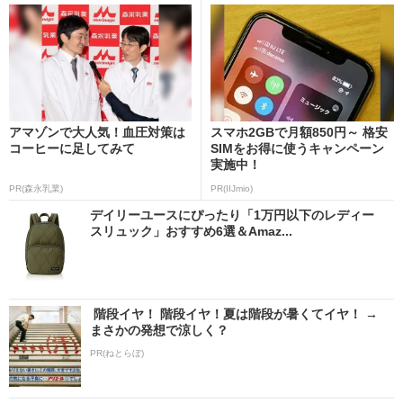
アマゾンで大人気！血圧対策は
スマホ2GBで月額850円～ 格安
コーヒーに足してみて
SIMをお得に使うキャンペーン
実施中！
PR(森永乳業)
PR(IIJmio)
デイリーユースにぴったり「1万円以下のレディー
スリュック」おすすめ6選＆Amaz...
階段イヤ！ 階段イヤ！夏は階段が暑くてイヤ！ →
まさかの発想で涼しく？
PR(ねとらぼ)