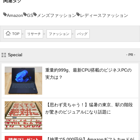
関連タグ
Amazon
GS
メンズファッション
レディースファッション
TOP
リサーチ
ファッション
バッグ
>
>
>
Special
- PR -
重量約999g、最新CPU搭載のビジネスPCの
実力は？
【思わず見ちゃう！】猛暑の東京、駅の階段
が驚きのビジュアルになり話題に
【抽選で5,000円分】Amazonギフトカードが