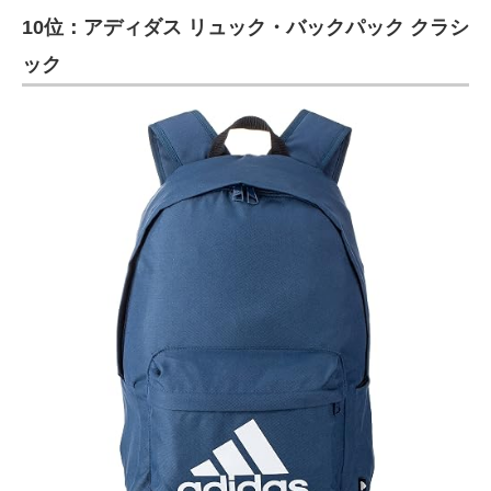
10位：アディダス リュック・バックパック クラシ
ITの今と未来を見通す
ック
スマホと通信の最新トレンド
進化するPCとデバイスの未来
好きが集まる 比べて選べる
ビジネスと働き方のヒント
AI活用のいまが分かる
企業ITのトレンドを詳説
経営リーダーのコミュニティ
マーケ×ITの今がよく分かる
ITエンジニア向け専門サイト