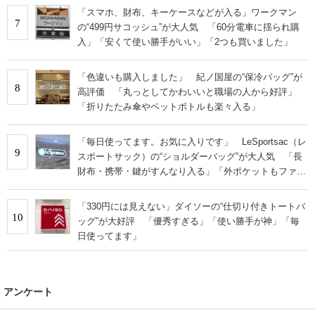
「スマホ、財布、キーケースなどが入る」ワークマン
7
の“499円サコッシュ”が大人気 「60分電車に揺られ購
入」「安くて使い勝手がいい」「2つも買いました」
「色違いも購入しました」 紀ノ国屋の“保冷バッグ”が
8
高評価 「丸っとしてかわいいと職場の人から好評」
「折りたたみ傘やペットボトルも楽々入る」
「毎日使ってます。お気に入りです」 LeSportsac（レ
9
スポートサック）の“ショルダーバッグ”が大人気 「長
財布・携帯・鍵がすんなり入る」「外ポケットもファス
ナー付き」
「330円には見えない」ダイソーの“仕切り付きトートバ
10
ッグ”が大好評 「優秀すぎる」「使い勝手が神」「毎
日使ってます」
アンケート