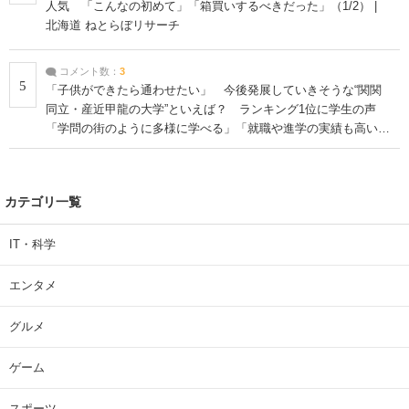
人気 「こんなの初めて」「箱買いするべきだった」（1/2） |
北海道 ねとらぼリサーチ
コメント数：
3
5
「子供ができたら通わせたい」 今後発展していきそうな“関関
同立・産近甲龍の大学”といえば？ ランキング1位に学生の声
「学問の街のように多様に学べる」「就職や進学の実績も高い」
| 大学 ねとらぼリサーチ
カテゴリ一覧
IT・科学
エンタメ
グルメ
ゲーム
スポーツ