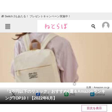
🎁 Switch 2もあたる！ プレゼントキャンペーン実施中！
ねとらぼメニュー
TOP
ニュース
エンタメ
クイズ
グルメ
地域
住まい
教育・育児
動物
リサーチ
バッグ
2022/06/03 17:50（公開）
出典：Amazon.co.jp
会員記事
「1万円以下のリュック」おすすめ6選＆Amazonランキ
X
Share
LINE
hatena
ングTOP10！【2022年6月】
メディア
目次を表示
注目記事を集めた総合ページ