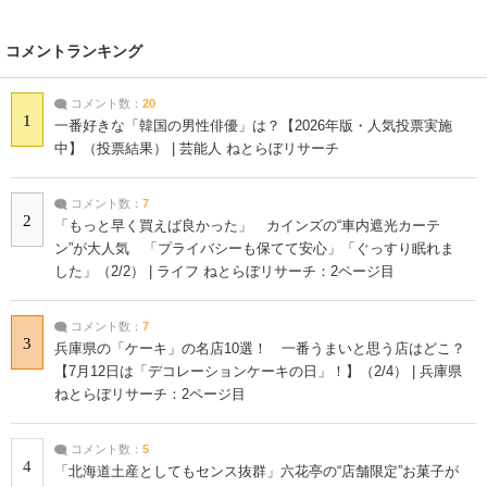
コメントランキング
コメント数：
20
1
一番好きな「韓国の男性俳優」は？【2026年版・人気投票実施
中】（投票結果） | 芸能人 ねとらぼリサーチ
コメント数：
7
2
「もっと早く買えば良かった」 カインズの“車内遮光カーテ
ン”が大人気 「プライバシーも保てて安心」「ぐっすり眠れま
した」（2/2） | ライフ ねとらぼリサーチ：2ページ目
コメント数：
7
3
兵庫県の「ケーキ」の名店10選！ 一番うまいと思う店はどこ？
【7月12日は「デコレーションケーキの日」！】（2/4） | 兵庫県
ねとらぼリサーチ：2ページ目
コメント数：
5
4
「北海道土産としてもセンス抜群」六花亭の“店舗限定”お菓子が