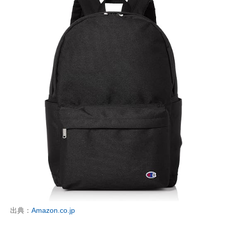
出典：
Amazon.co.jp