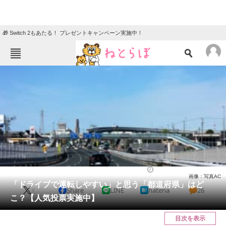
🎁 Switch 2もあたる！ プレゼントキャンペーン実施中！
ねとらぼメニュー
TOP
ニュース
エンタメ
クイズ
グルメ
地域
住まい
教育・育児
動物
リサーチ
ライフ
2022/06/16 08:30（公開）
画像：写真AC
会員記事
「ドライブで運転しやすい」と思う「都道府県」はど
X
Share
LINE
hatena
26
こ？【人気投票実施中】
メディア
目次を表示
注目記事を集めた総合ページ