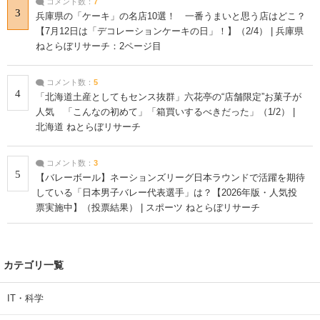
コメント数：
7
3
兵庫県の「ケーキ」の名店10選！ 一番うまいと思う店はどこ？
【7月12日は「デコレーションケーキの日」！】（2/4） | 兵庫県
ねとらぼリサーチ：2ページ目
コメント数：
5
4
「北海道土産としてもセンス抜群」六花亭の“店舗限定”お菓子が
人気 「こんなの初めて」「箱買いするべきだった」（1/2） |
北海道 ねとらぼリサーチ
コメント数：
3
5
【バレーボール】ネーションズリーグ日本ラウンドで活躍を期待
している「日本男子バレー代表選手」は？【2026年版・人気投
票実施中】（投票結果） | スポーツ ねとらぼリサーチ
カテゴリ一覧
IT・科学