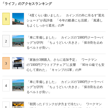
「ライフ」のアクセスランキング
「4度くらい違いました」 カインズの外に吊るす“遮光
1
シェード”が高評価 「今年の酷暑にも活躍」「風通し
もよくしっかり遮光」の声
「車に常備しました」 カインズの“1980円クーラーバ
2
ッグ”が評判 「ちょうどいい大きさ」「保冷剤を止め
るベルトが良い」
「家族分3脚購入、さらに追加予定」 ワークマン
3
の“1900円アウトドアチェア”に反響 「90キロ級でも安
心して座れた」「キャンプの1軍」の声
「車に常備しました」 カインズの“1980円クーラーバ
4
ッグ”が評判 「ちょうどいい大きさ」「保冷剤を止め
るベルトが良い」
「朝買ったドリンクが夕方まで冷たい」 ワークマン
5