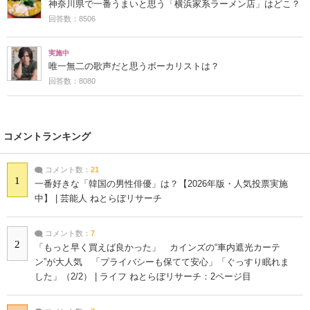
神奈川県で一番うまいと思う「横浜家系ラーメン店」はどこ？
回答数：8506
実施中
唯一無二の歌声だと思うボーカリストは？
回答数：8080
コメントランキング
コメント数：
21
1
一番好きな「韓国の男性俳優」は？【2026年版・人気投票実施
中】 | 芸能人 ねとらぼリサーチ
コメント数：
7
2
「もっと早く買えば良かった」 カインズの“車内遮光カーテ
ン”が大人気 「プライバシーも保てて安心」「ぐっすり眠れま
した」（2/2） | ライフ ねとらぼリサーチ：2ページ目