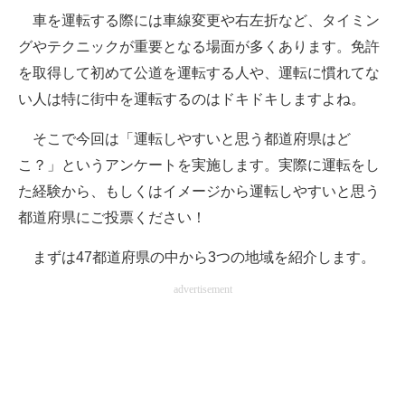
車を運転する際には車線変更や右左折など、タイミン
ITの今と未来を見通す
グやテクニックが重要となる場面が多くあります。免許
を取得して初めて公道を運転する人や、運転に慣れてな
スマホと通信の最新トレンド
い人は特に街中を運転するのはドキドキしますよね。
進化するPCとデバイスの未来
そこで今回は「運転しやすいと思う都道府県はど
好きが集まる 比べて選べる
こ？」というアンケートを実施します。実際に運転をし
た経験から、もしくはイメージから運転しやすいと思う
ビジネスと働き方のヒント
都道府県にご投票ください！
AI活用のいまが分かる
まずは47都道府県の中から3つの地域を紹介します。
企業ITのトレンドを詳説
advertisement
経営リーダーのコミュニティ
マーケ×ITの今がよく分かる
ITエンジニア向け専門サイト