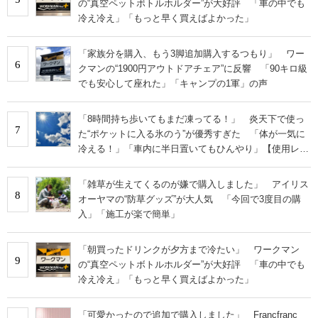
の“真空ペットボトルホルダー”が大好評 「車の中でも
冷え冷え」「もっと早く買えばよかった」
「家族分を購入、もう3脚追加購入するつもり」 ワー
6
クマンの“1900円アウトドアチェア”に反響 「90キロ級
でも安心して座れた」「キャンプの1軍」の声
「8時間持ち歩いてもまだ凍ってる！」 炎天下で使っ
7
た“ポケットに入る氷のう”が優秀すぎた 「体が一気に
冷える！」「車内に半日置いてもひんやり」【使用レビ
ュー】
「雑草が生えてくるのが嫌で購入しました」 アイリス
8
オーヤマの“防草グッズ”が大人気 「今回で3度目の購
入」「施工が楽で簡単」
「朝買ったドリンクが夕方まで冷たい」 ワークマン
9
の“真空ペットボトルホルダー”が大好評 「車の中でも
冷え冷え」「もっと早く買えばよかった」
「可愛かったので追加で購入しました」 Francfranc