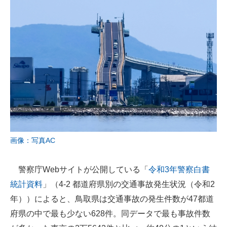
画像：写真AC
警察庁Webサイトが公開している「
令和3年警察白書
統計資料
」（4-2 都道府県別の交通事故発生状況（令和2
年））によると、鳥取県は交通事故の発生件数が47都道
府県の中で最も少ない628件。同データで最も事故件数