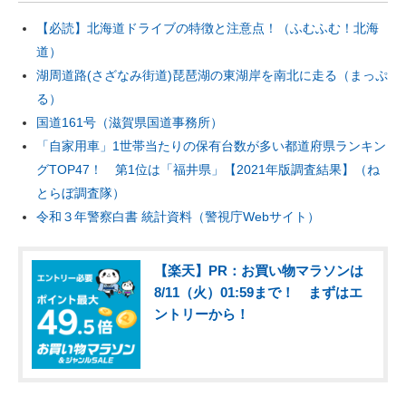
【必読】北海道ドライブの特徴と注意点！（ふむふむ！北海
道）
湖周道路(さざなみ街道)琵琶湖の東湖岸を南北に走る（まっぷ
る）
国道161号（滋賀県国道事務所）
「自家用車」1世帯当たりの保有台数が多い都道府県ランキン
グTOP47！ 第1位は「福井県」【2021年版調査結果】（ね
とらぼ調査隊）
令和３年警察白書 統計資料（警視庁Webサイト）
【楽天】PR：お買い物マラソンは
8/11（火）01:59まで！ まずはエ
ントリーから！