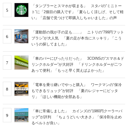
「タンブラーとスマホが収まる」 スタバの“ミニトー
5
ト”に「2個目の購入です」「夏らしく涼しげ、そして軽
い」「店舗で見つけて即購入しちゃいました」の声
「運動部の我が子の足も……」 ニトリの“799円フット
6
ブラシ”が大人気 「夏の足が本当にスッキリ」「こう
いうの探してました」
「車のバーにぴったりだった」 3COINSの“スマホ＆ド
7
リンクホルダー”が大好評 「ドリンクホルダーが二つ
あって便利」「もっと早く買えばよかった」
「電車を乗り継いでやっと購入」 ワークマンの“保冷
8
もできるリュック”が好評 「夏のレジャーにピッタ
リ」「ほしい機能が全部ある」
「車に常備しました」 カインズの“1980円クーラーバ
9
ッグ”が評判 「ちょうどいい大きさ」「保冷剤を止め
るベルトが良い」