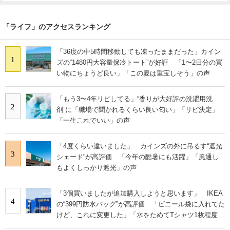
「ライフ」のアクセスランキング
「36度の中5時間移動しても凍ったままだった」カイン
1
ズの“1480円大容量保冷トート”が好評 「1〜2日分の買
い物にちょうど良い」「この夏は重宝しそう」の声
「もう3〜4年リピしてる」“香りが大好評の洗濯用洗
2
剤”に「職場で聞かれるくらい良い匂い」「リピ決定」
「一生これでいい」の声
「4度くらい違いました」 カインズの外に吊るす“遮光
3
シェード”が高評価 「今年の酷暑にも活躍」「風通し
もよくしっかり遮光」の声
「3個買いましたが追加購入しようと思います」 IKEA
4
の“399円防水バッグ”が高評価 「ビニール袋に入れてた
けど、これに変更した」「水をためてTシャツ1枚程度な
ら洗える」