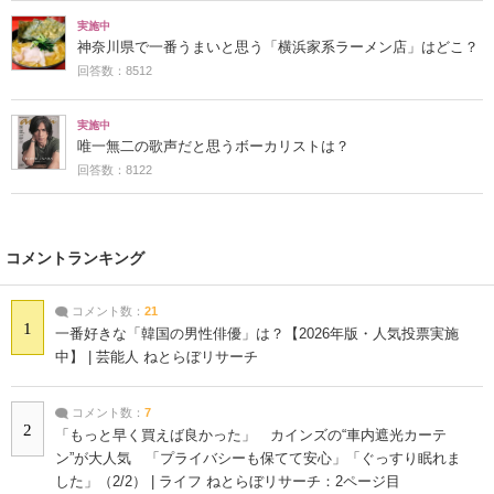
実施中
神奈川県で一番うまいと思う「横浜家系ラーメン店」はどこ？
回答数：8512
実施中
唯一無二の歌声だと思うボーカリストは？
回答数：8122
コメントランキング
コメント数：
21
1
一番好きな「韓国の男性俳優」は？【2026年版・人気投票実施
中】 | 芸能人 ねとらぼリサーチ
コメント数：
7
2
「もっと早く買えば良かった」 カインズの“車内遮光カーテ
ン”が大人気 「プライバシーも保てて安心」「ぐっすり眠れま
した」（2/2） | ライフ ねとらぼリサーチ：2ページ目