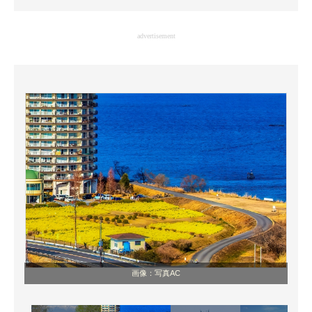
企業向けIT製品の総合サイト
advertisement
IT製品の技術・比較・事例
製造業のIT導入・活用を支援
モノづくり技術者専門サイト
エレクトロニクス専門サイト
電子設計の基本と応用
エネルギーの専門メディア
建設×テクノロジーの最前線
ちょっと気になるネットの話題
画像：写真AC