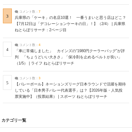
コメント数：
7
3
兵庫県の「ケーキ」の名店10選！ 一番うまいと思う店はどこ？
【7月12日は「デコレーションケーキの日」！】（2/4） | 兵庫県
ねとらぼリサーチ：2ページ目
コメント数：
4
4
「車に常備しました」 カインズの“1980円クーラーバッグ”が評
判 「ちょうどいい大きさ」「保冷剤を止めるベルトが良い」
（1/5） | ライフ ねとらぼリサーチ
コメント数：
3
5
【バレーボール】ネーションズリーグ日本ラウンドで活躍を期待
している「日本男子バレー代表選手」は？【2026年版・人気投
票実施中】（投票結果） | スポーツ ねとらぼリサーチ
カテゴリ一覧