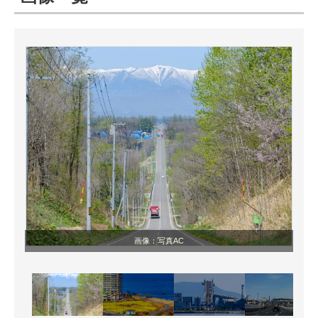
ITの今と未来を見通す
スマホと通信の最新トレンド
進化するPCとデバイスの未来
好きが集まる 比べて選べる
ビジネスと働き方のヒント
AI活用のいまが分かる
企業ITのトレンドを詳説
画像：写真AC
経営リーダーのコミュニティ
マーケ×ITの今がよく分かる
ITエンジニア向け専門サイト