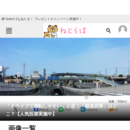
🎁 Switch 2もあたる！ プレゼントキャンペーン実施中！
ねとらぼメニュー
TOP
ニュース
エンタメ
クイズ
グルメ
地域
住まい
教育・育児
動物
リサーチ
ライフ
2022/06/16 08:30（公開）
画像：写真AC
会員記事
「ドライブで運転しやすい」と思う「都道府県」はど
X
Share
LINE
hatena
26
こ？【人気投票実施中】
メディア
画像一覧
注目記事を集めた総合ページ