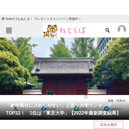
🎁 Switch 2もあたる！ プレゼントキャンペーン実施中！
ねとらぼメニュー
TOP
ニュース
エンタメ
クイズ
グルメ
地域
住まい
教育・育児
動物
リサーチ
就職・転職
2022/06/14 12:00（公開）
画像：写真AC
会員記事
「総合商社に入社しやすい」と思う大学ランキング
X
Share
LINE
hatena
TOP22！ 1位は「東京大学」【2022年最新調査結果】
メディア
目次を表示
注目記事を集めた総合ページ