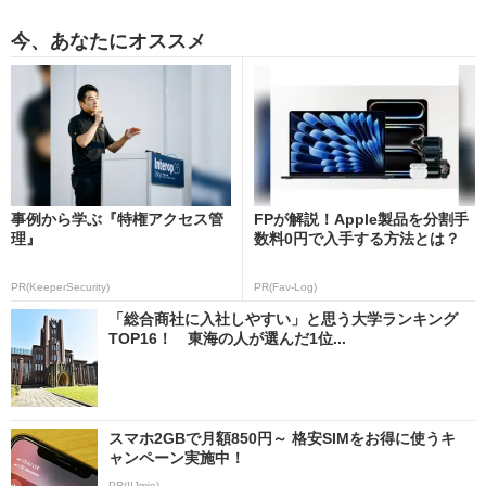
今、あなたにオススメ
事例から学ぶ『特権アクセス管
FPが解説！Apple製品を分割手
理』
数料0円で入手する方法とは？
PR(KeeperSecurity)
PR(Fav-Log)
「総合商社に入社しやすい」と思う大学ランキング
TOP16！ 東海の人が選んだ1位...
スマホ2GBで月額850円～ 格安SIMをお得に使うキ
ャンペーン実施中！
PR(IIJmio)