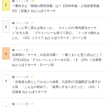
コメント数：
21
1
一番好きな「韓国の男性俳優」は？【2026年版・人気投票実施
中】 | 芸能人 ねとらぼリサーチ
コメント数：
7
2
「もっと早く買えば良かった」 カインズの“車内遮光カーテ
ン”が大人気 「プライバシーも保てて安心」「ぐっすり眠れま
した」（2/2） | ライフ ねとらぼリサーチ：2ページ目
コメント数：
7
3
兵庫県の「ケーキ」の名店10選！ 一番うまいと思う店はどこ？
【7月12日は「デコレーションケーキの日」！】（2/4） | 兵庫県
ねとらぼリサーチ：2ページ目
コメント数：
5
4
「北海道土産としてもセンス抜群」六花亭の“店舗限定”お菓子が
人気 「こんなの初めて」「箱買いするべきだった」（1/2） |
北海道 ねとらぼリサーチ
コメント数：
4