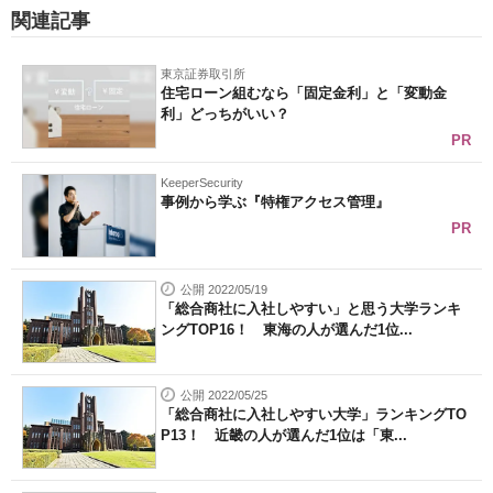
関連記事
東京証券取引所
住宅ローン組むなら「固定金利」と「変動金
利」どっちがいい？
PR
KeeperSecurity
事例から学ぶ『特権アクセス管理』
PR
公開 2022/05/19
「総合商社に入社しやすい」と思う大学ランキ
ングTOP16！ 東海の人が選んだ1位...
公開 2022/05/25
「総合商社に入社しやすい大学」ランキングTO
P13！ 近畿の人が選んだ1位は「東...