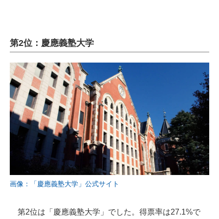
企業向けIT製品の総合サイト
IT製品の技術・比較・事例
第2位：慶應義塾大学
製造業のIT導入・活用を支援
モノづくり技術者専門サイト
エレクトロニクス専門サイト
電子設計の基本と応用
エネルギーの専門メディア
建設×テクノロジーの最前線
ちょっと気になるネットの話題
画像：「慶應義塾大学」公式サイト
第2位は「慶應義塾大学」でした。得票率は27.1%で