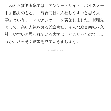
ねとらぼ調査隊では、アンケートサイト「ボイスノー
ITの今と未来を見通す
ト」協力のもと、「総合商社に入社しやすいと思う大
学」というテーマでアンケートを実施しました。就職先
スマホと通信の最新トレンド
として、高い人気を誇る総合商社。そんな総合商社へ入
進化するPCとデバイスの未来
社しやすいと思われている大学は、どこだったのでしょ
うか。さっそく結果を見ていきましょう。
好きが集まる 比べて選べる
advertisement
ビジネスと働き方のヒント
AI活用のいまが分かる
企業ITのトレンドを詳説
経営リーダーのコミュニティ
マーケ×ITの今がよく分かる
ITエンジニア向け専門サイト