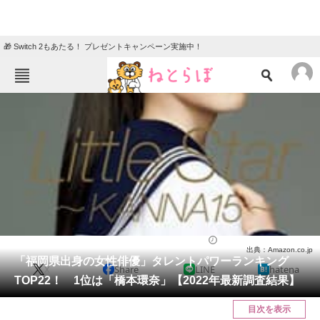
🎁 Switch 2もあたる！ プレゼントキャンペーン実施中！
ねとらぼメニュー
TOP
ニュース
エンタメ
クイズ
グルメ
地域
住まい
教育・育児
動物
リサーチ
芸能人
2022/06/15 12:20（公開）
出典：Amazon.co.jp
会員記事
「福岡県出身の女性俳優」タレントパワーランキング
X
Share
LINE
hatena
TOP22！ 1位は「橋本環奈」【2022年最新調査結果】
メディア
目次を表示
注目記事を集めた総合ページ