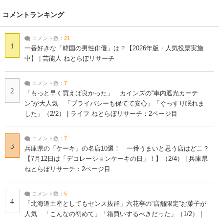
コメントランキング
コメント数：
21
1
一番好きな「韓国の男性俳優」は？【2026年版・人気投票実施
中】 | 芸能人 ねとらぼリサーチ
コメント数：
7
2
「もっと早く買えば良かった」 カインズの“車内遮光カーテ
ン”が大人気 「プライバシーも保てて安心」「ぐっすり眠れま
した」（2/2） | ライフ ねとらぼリサーチ：2ページ目
コメント数：
7
3
兵庫県の「ケーキ」の名店10選！ 一番うまいと思う店はどこ？
【7月12日は「デコレーションケーキの日」！】（2/4） | 兵庫県
ねとらぼリサーチ：2ページ目
コメント数：
5
4
「北海道土産としてもセンス抜群」六花亭の“店舗限定”お菓子が
人気 「こんなの初めて」「箱買いするべきだった」（1/2） |