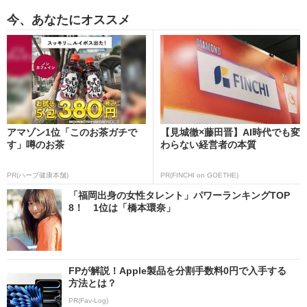
今、あなたにオススメ
アマゾン1位「このお茶ガチで
【見城徹×藤田晋】AI時代でも変
す」噂のお茶
わらない経営者の本質
PR(ハーブ健康本舗)
PR(FINCHI on GOETHE)
「福岡出身の女性タレント」パワーランキングTOP
8！ 1位は「橋本環奈」
FPが解説！Apple製品を分割手数料0円で入手する
方法とは？
PR(Fav-Log)