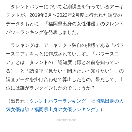
タレントパワーについて定期調査を行っているアーキ
ITの今と未来を見通す
テクトが、2019年2月〜2022年2月度に行われた調査の
データをもとに、「福岡県出身の女性俳優」のタレント
スマホと通信の最新トレンド
パワーランキングを発表しました。
進化するPCとデバイスの未来
ランキングは、アーキテクト独自の指標である「パワ
好きが集まる 比べて選べる
ースコア」をもとに作成されています。「パワースコ
ア」とは、タレントの「認知度（顔と名前を知ってい
ビジネスと働き方のヒント
る）」と「誘引率（見たい・聞きたい・知りたい）」の
AI活用のいまが分かる
調査データを掛け合わせて算出したもの。果たして、上
位には誰がランクインしたのでしょうか？
企業ITのトレンドを詳説
（出典元：
タレントパワーランキング「福岡県出身の人
経営リーダーのコミュニティ
気女優は誰？福岡県出身の女優ランキング」
）
マーケ×ITの今がよく分かる
advertisement
ITエンジニア向け専門サイト