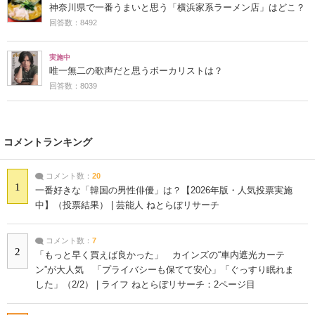
神奈川県で一番うまいと思う「横浜家系ラーメン店」はどこ？
回答数：8492
実施中
唯一無二の歌声だと思うボーカリストは？
回答数：8039
コメントランキング
コメント数：
20
1
一番好きな「韓国の男性俳優」は？【2026年版・人気投票実施
中】（投票結果） | 芸能人 ねとらぼリサーチ
コメント数：
7
2
「もっと早く買えば良かった」 カインズの“車内遮光カーテ
ン”が大人気 「プライバシーも保てて安心」「ぐっすり眠れま
した」（2/2） | ライフ ねとらぼリサーチ：2ページ目