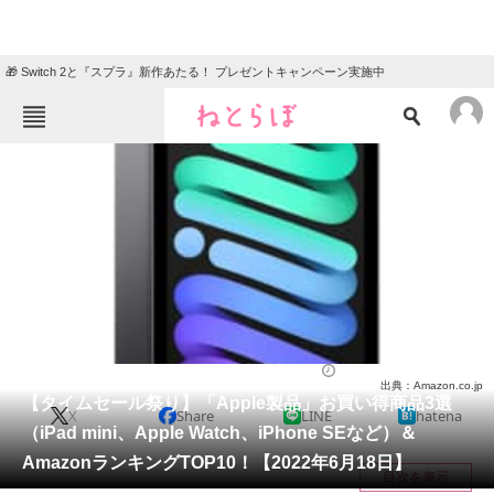
🎁 Switch 2と『スプラ』新作あたる！ プレゼントキャンペーン実施中
ねとらぼメニュー
TOP
ニュース
エンタメ
クイズ
グルメ
地域
住まい
教育・育児
動物
リサーチ
家電・PC・カメラ
2022/06/18 09:38（公開）
出典：Amazon.co.jp
会員記事
【タイムセール祭り】「Apple製品」お買い得商品3選
X
Share
LINE
hatena
（iPad mini、Apple Watch、iPhone SEなど）＆
メディア
AmazonランキングTOP10！【2022年6月18日】
目次を表示
注目記事を集めた総合ページ