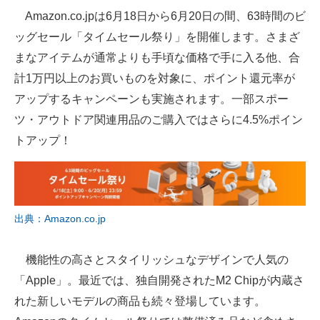
Amazon.co.jpは6月18日から6月20日の間、63時間のビ
ITの今と未来を見通す
ッグセール「タイムセール祭り」を開催します。さまざ
まなアイテムが通常よりも手頃な価格で手に入る他、合
スマホと通信の最新トレンド
計1万円以上のお買いものを対象に、ポイント還元率が
進化するPCとデバイスの未来
アップするキャンペーンも実施されます。一部スポー
ツ・アウトドア関連用品のご購入ではさらに4.5%ポイン
好きが集まる 比べて選べる
トアップ！
ビジネスと働き方のヒント
AI活用のいまが分かる
企業ITのトレンドを詳説
出典：Amazon.co.jp
経営リーダーのコミュニティ
機能性の高さとスタイリッシュなデザインで人気の
マーケ×ITの今がよく分かる
「Apple」。最近では、独自開発されたM2 Chipが内蔵さ
れた新しいモデルの商品も続々登場しています。
ITエンジニア向け専門サイト