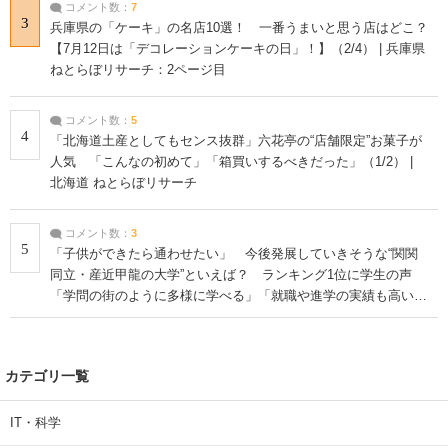
コメント数：
7
3
兵庫県の「ケーキ」の名店10選！ 一番うまいと思う店はどこ？
【7月12日は「デコレーションケーキの日」！】（2/4） | 兵庫県
ねとらぼリサーチ：2ページ目
コメント数：
5
4
「北海道土産としてもセンス抜群」六花亭の“店舗限定”お菓子が
人気 「こんなの初めて」「箱買いするべきだった」（1/2） |
北海道 ねとらぼリサーチ
コメント数：
3
5
「子供ができたら通わせたい」 今後発展していきそうな“関関
同立・産近甲龍の大学”といえば？ ランキング1位に学生の声
「学問の街のように多様に学べる」「就職や進学の実績も高い」
| 大学 ねとらぼリサーチ
カテゴリ一覧
IT・科学