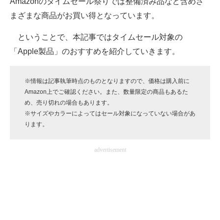
Amazonのタイムセール祭りでは整備済み品など含めさ
企業向けIT製品の総合サイト
まざまな商品がお買い得となっています。
IT製品の技術・比較・事例
ということで、本記事ではタイムセール対象の
「Apple製品」のおすすめを紹介していきます。
製造業のIT導入・活用を支援
モノづくり技術者専門サイト
※情報は記事執筆時点のものとなりますので、価格は購入前に
Amazon上でご確認ください。また、数量限定の商品もあるた
エレクトロニクス専門サイト
め、売り切れの場合もあります。
※サイズやカラーによってはセール対象になっていない場合があ
電子設計の基本と応用
ります。
エネルギーの専門メディア
advertisement
建設×テクノロジーの最前線
ちょっと気になるネットの話題