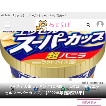
🎁 Switch 2もあたる！ プレゼントキャンペーン実施中！
ねとらぼメニュー
TOP
ニュース
エンタメ
クイズ
グルメ
地域
住まい
教育・育児
動物
リサーチ
2022/06/23 15:05（公開）
出典：Amazon.co.jp
会員記事
「アイス」人気ランキングTOP20！ 1位は「明治 エッ
X
Share
LINE
hatena
セル スーパーカップ」【2022年最新調査結果】
メディア
目次を表示
注目記事を集めた総合ページ