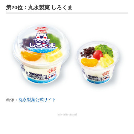
第20位：丸永製菓 しろくま
ITの今と未来を見通す
スマホと通信の最新トレンド
進化するPCとデバイスの未来
好きが集まる 比べて選べる
ビジネスと働き方のヒント
AI活用のいまが分かる
企業ITのトレンドを詳説
画像：
丸永製菓公式サイト
経営リーダーのコミュニティ
advertisement
マーケ×ITの今がよく分かる
ITエンジニア向け専門サイト