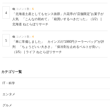
コメント数：
5
4
「北海道土産としてもセンス抜群」六花亭の“店舗限定”お菓子が
人気 「こんなの初めて」「箱買いするべきだった」（1/2） |
北海道 ねとらぼリサーチ
コメント数：
4
5
「車に常備しました」 カインズの“1980円クーラーバッグ”が評
判 「ちょうどいい大きさ」「保冷剤を止めるベルトが良い」
（1/5） | ライフ ねとらぼリサーチ
カテゴリ一覧
IT・科学
エンタメ
グルメ