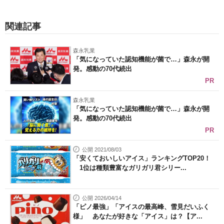
関連記事
森永乳業
「気になっていた認知機能が菌で…」森永が開
発。感動の70代続出
PR
森永乳業
「気になっていた認知機能が菌で…」森永が開
発。感動の70代続出
PR
公開 2021/08/03
「安くておいしいアイス」ランキングTOP20！
1位は種類豊富なガリガリ君シリー...
公開 2026/04/14
「ピノ最強」「アイスの最高峰、雪見だいふく
様」 あなたが好きな「アイス」は？【ア...