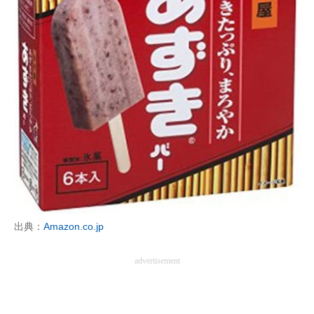
出典：
Amazon.co.jp
advertisement