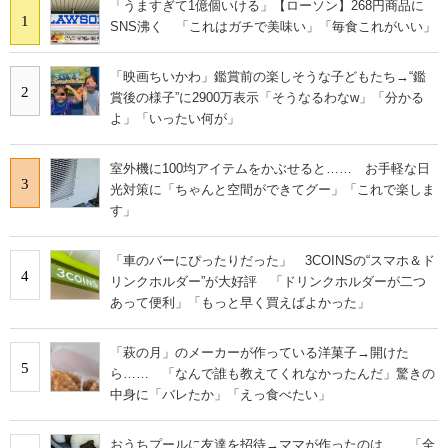
「うますぎて1億個いける」【ローソン】268円商品に
1
SNS沸く 「これはガチで美味い」「毎食これがいい」
「映画ちいかわ」鑑賞前の楽しそうな子どもたち→“鑑
2
賞後の様子”に2900万表示「そうなるわなw」「分かる
よ」「いったい何が」
室外機に100均アイテムをかぶせると…… お手軽な日
3
光対策に「ちゃんと空間ができてグー」「これで楽しま
す」
「車のバーにぴったりだった」 3COINSの“スマホ＆ド
4
リンクホルダー”が大好評 「ドリンクホルダーが二つ
あって便利」「もっと早く買えばよかった」
「萩の月」のメーカーが作っている洋菓子→開けた
5
ら…… 「なんで誰も教えてくれなかったんだ」驚きの
中身に「バレたか」「えっ食べたい」
おうちプールに友達を招待→ママが作ったのは……「全