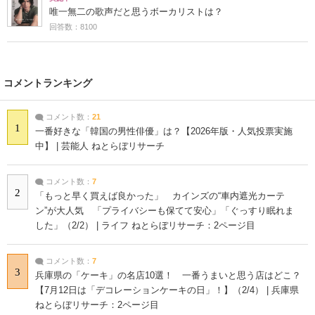
唯一無二の歌声だと思うボーカリストは？
回答数：8100
コメントランキング
コメント数：
21
1
一番好きな「韓国の男性俳優」は？【2026年版・人気投票実施
中】 | 芸能人 ねとらぼリサーチ
コメント数：
7
2
「もっと早く買えば良かった」 カインズの“車内遮光カーテ
ン”が大人気 「プライバシーも保てて安心」「ぐっすり眠れま
した」（2/2） | ライフ ねとらぼリサーチ：2ページ目
コメント数：
7
3
兵庫県の「ケーキ」の名店10選！ 一番うまいと思う店はどこ？
【7月12日は「デコレーションケーキの日」！】（2/4） | 兵庫県
ねとらぼリサーチ：2ページ目