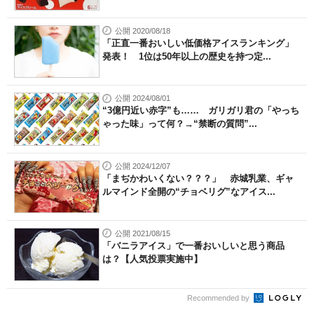
公開 2020/08/18
「正直一番おいしい低価格アイスランキング」
発表！ 1位は50年以上の歴史を持つ定...
公開 2024/08/01
“3億円近い赤字”も…… ガリガリ君の「やっち
ゃった味」って何？→“禁断の質問”...
公開 2024/12/07
「まぢかわいくない？？？」 赤城乳業、ギャ
ルマインド全開の“チョベリグ”なアイス...
公開 2021/08/15
「バニラアイス」で一番おいしいと思う商品
は？【人気投票実施中】
Recommended by