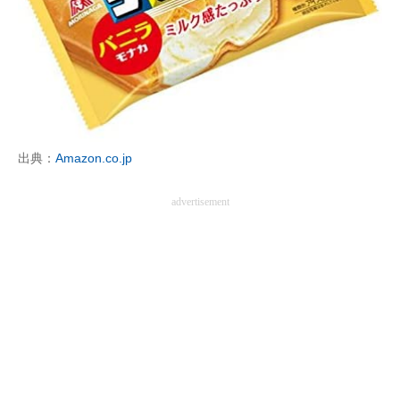
出典：
Amazon.co.jp
advertisement