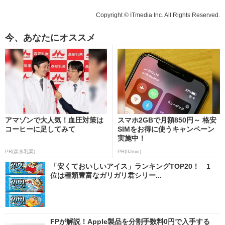
Copyright © ITmedia Inc. All Rights Reserved.
今、あなたにオススメ
アマゾンで大人気！血圧対策は
スマホ2GBで月額850円～ 格安
コーヒーに足してみて
SIMをお得に使うキャンペーン
実施中！
PR(森永乳業)
PR(IIJmio)
「安くておいしいアイス」ランキングTOP20！ 1
位は種類豊富なガリガリ君シリー...
FPが解説！Apple製品を分割手数料0円で入手する