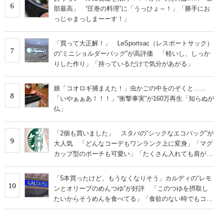
6
部最高」 “圧巻の料理”に「うっひょ～！」「勝手にお
っじゃまっしまーーす！」
「買って大正解！」 LeSportsac（レスポートサック）
7
の“ミニショルダーバッグ”が高評価 「軽いし、しっか
りした作り」「持っているだけで気分があがる」
娘「コオロギ捕まえた！」虫かごの中をのぞくと……
8
「いやぁぁあ！！！」“衝撃事実”が160万再生「知らぬが
仏」
「2個も買いました」 スタバの“シックなエコバッグ”が
9
大人気 「どんなコーデもワンランク上に変身」「マグ
カップ型のポーチも可愛い」「たくさん入れても肩が痛
くならない」
「5本買ったけど、もうなくなりそう」カルディの“レモ
10
ンとオリーブのめんつゆ”が好評 「このつゆを摂取し
たいからそうめんを食べてる」「食欲のない時でもコレ
で食べられる」