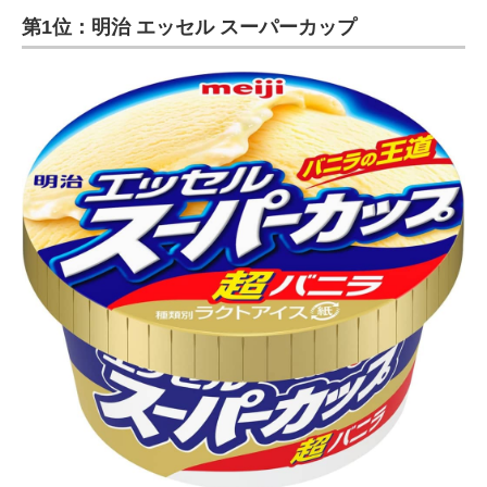
第1位：明治 エッセル スーパーカップ
ITの今と未来を見通す
スマホと通信の最新トレンド
進化するPCとデバイスの未来
好きが集まる 比べて選べる
ビジネスと働き方のヒント
AI活用のいまが分かる
企業ITのトレンドを詳説
経営リーダーのコミュニティ
マーケ×ITの今がよく分かる
ITエンジニア向け専門サイト