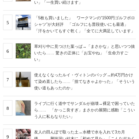
い」「一生買い続けます」
「5枚も買いました」 ワークマンの“1500円ゴルフポロ
5
シャツ”が大好評 「ゴルフにも普段使いにも最適」
「汗をかいてもすぐ乾く」「全てに大満足しています」
草刈り中に見つけた葉っぱ→「まさかな」と思いつつ抜
6
いたら…… 驚きの正体に「お宝やね」「生命力すご
い」
使えなくなったルイ・ヴィトンのバッグ→約4万円かけ
7
て染め直したら……「捨てなきゃよかった」「そういう
使い道もあったのか」
ライブに行く道中でサンダルが崩壊→裸足で困っていた
8
ら…… 「かっこ良すぎ」まさかの展開に感動「こうい
う人に私もなりたい」
友人の田んぼで取った土→水槽で水を入れて3カ月
9
後…… 興味深い結末に「初めて見た」「こんなデカく