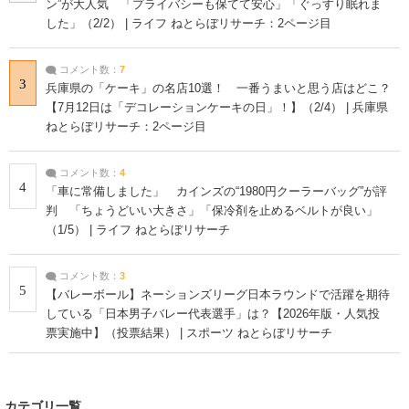
ン”が大人気 「プライバシーも保てて安心」「ぐっすり眠れま
した」（2/2） | ライフ ねとらぼリサーチ：2ページ目
コメント数：
7
3
兵庫県の「ケーキ」の名店10選！ 一番うまいと思う店はどこ？
【7月12日は「デコレーションケーキの日」！】（2/4） | 兵庫県
ねとらぼリサーチ：2ページ目
コメント数：
4
4
「車に常備しました」 カインズの“1980円クーラーバッグ”が評
判 「ちょうどいい大きさ」「保冷剤を止めるベルトが良い」
（1/5） | ライフ ねとらぼリサーチ
コメント数：
3
5
【バレーボール】ネーションズリーグ日本ラウンドで活躍を期待
している「日本男子バレー代表選手」は？【2026年版・人気投
票実施中】（投票結果） | スポーツ ねとらぼリサーチ
カテゴリ一覧