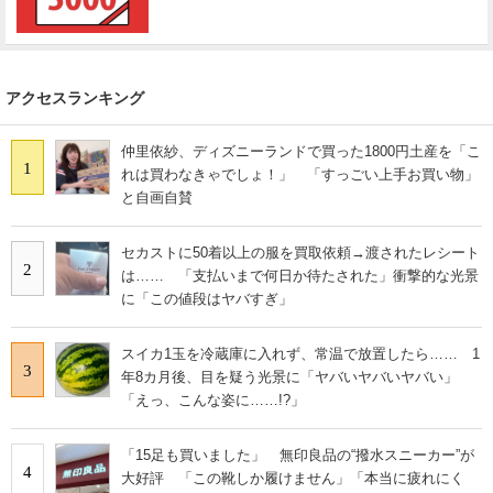
アクセスランキング
仲里依紗、ディズニーランドで買った1800円土産を「こ
1
れは買わなきゃでしょ！」 「すっごい上手お買い物」
と自画自賛
セカストに50着以上の服を買取依頼→渡されたレシート
2
は…… 「支払いまで何日か待たされた」衝撃的な光景
に「この値段はヤバすぎ」
スイカ1玉を冷蔵庫に入れず、常温で放置したら…… 1
3
年8カ月後、目を疑う光景に「ヤバいヤバいヤバい」
「えっ、こんな姿に……!?」
「15足も買いました」 無印良品の“撥水スニーカー”が
4
大好評 「この靴しか履けません」「本当に疲れにく