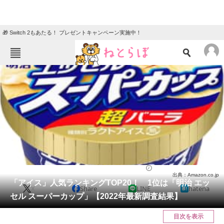
🎁 Switch 2もあたる！ プレゼントキャンペーン実施中！
ねとらぼメニュー
TOP
ニュース
エンタメ
クイズ
グルメ
地域
住まい
教育・育児
動物
リサーチ
2022/06/23 15:05（公開）
出典：Amazon.co.jp
会員記事
「アイス」人気ランキングTOP20！ 1位は「明治 エッ
X
Share
LINE
hatena
セル スーパーカップ」【2022年最新調査結果】
メディア
目次を表示
注目記事を集めた総合ページ