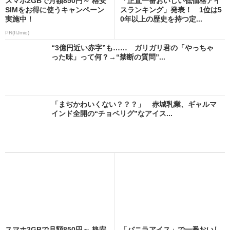
スマホ2GBで月額850円～ 格安
「正直一番おいしい低価格アイ
SIMをお得に使うキャンペーン
スランキング」発表！ 1位は5
実施中！
0年以上の歴史を持つ定...
PR(IIJmio)
“3億円近い赤字”も…… ガリガリ君の「やっちゃ
った味」って何？→“禁断の質問”...
「まぢかわいくない？？？」 赤城乳業、ギャルマ
インド全開の“チョベリグ”なアイス...
スマホ2GBで月額850円～ 格安
「バニラアイス」で一番おいし