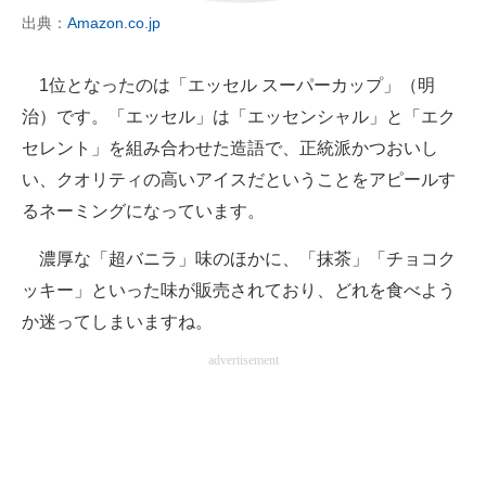
出典：
Amazon.co.jp
企業向けIT製品の総合サイト
IT製品の技術・比較・事例
1位となったのは「エッセル スーパーカップ」（明
治）です。「エッセル」は「エッセンシャル」と「エク
製造業のIT導入・活用を支援
セレント」を組み合わせた造語で、正統派かつおいし
モノづくり技術者専門サイト
い、クオリティの高いアイスだということをアピールす
るネーミングになっています。
エレクトロニクス専門サイト
濃厚な「超バニラ」味のほかに、「抹茶」「チョコク
電子設計の基本と応用
ッキー」といった味が販売されており、どれを食べよう
エネルギーの専門メディア
か迷ってしまいますね。
建設×テクノロジーの最前線
advertisement
ちょっと気になるネットの話題