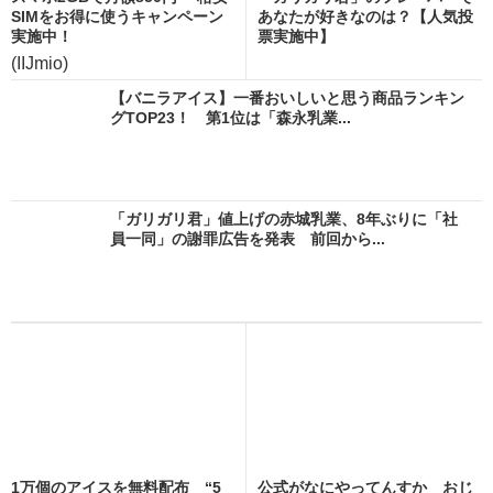
SIMをお得に使うキャンペーン
あなたが好きなのは？【人気投
実施中！
票実施中】
(IIJmio)
【バニラアイス】一番おいしいと思う商品ランキン
グTOP23！ 第1位は「森永乳業...
「ガリガリ君」値上げの赤城乳業、8年ぶりに「社
員一同」の謝罪広告を発表 前回から...
1万個のアイスを無料配布 “5
公式がなにやってんすか おじ