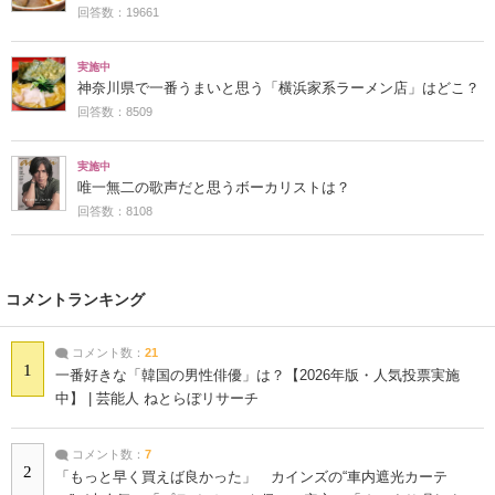
回答数：19661
実施中
神奈川県で一番うまいと思う「横浜家系ラーメン店」はどこ？
回答数：8509
実施中
唯一無二の歌声だと思うボーカリストは？
回答数：8108
コメントランキング
コメント数：
21
1
一番好きな「韓国の男性俳優」は？【2026年版・人気投票実施
中】 | 芸能人 ねとらぼリサーチ
コメント数：
7
2
「もっと早く買えば良かった」 カインズの“車内遮光カーテ