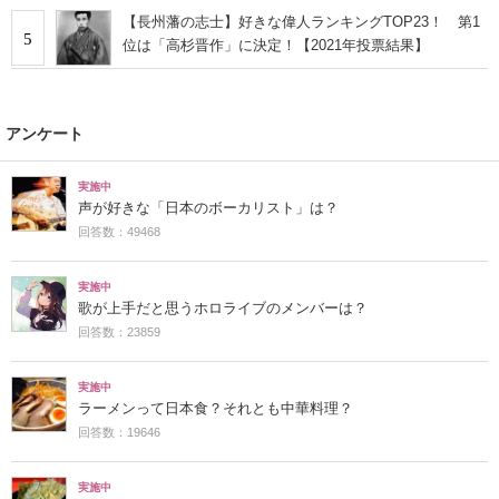
【長州藩の志士】好きな偉人ランキングTOP23！ 第1
5
位は「高杉晋作」に決定！【2021年投票結果】
アンケート
実施中
声が好きな「日本のボーカリスト」は？
回答数：49468
実施中
歌が上手だと思うホロライブのメンバーは？
回答数：23859
実施中
ラーメンって日本食？それとも中華料理？
回答数：19646
実施中