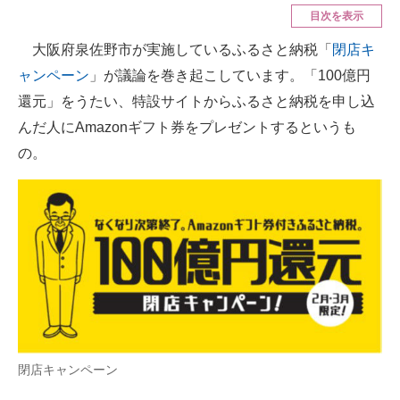
目次を表示
ITの今と未来を見通す
大阪府泉佐野市が実施しているふるさと納税「
閉店キ
ャンペーン
」が議論を巻き起こしています。「100億円
スマホと通信の最新トレンド
還元」をうたい、特設サイトからふるさと納税を申し込
進化するPCとデバイスの未来
んだ人にAmazonギフト券をプレゼントするというも
の。
好きが集まる 比べて選べる
ビジネスと働き方のヒント
AI活用のいまが分かる
企業ITのトレンドを詳説
経営リーダーのコミュニティ
マーケ×ITの今がよく分かる
閉店キャンペーン
ITエンジニア向け専門サイト