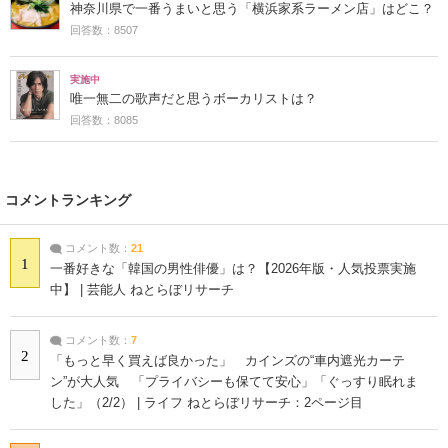
神奈川県で一番うまいと思う「横浜家系ラーメン店」はどこ？
回答数：8507
実施中
唯一無二の歌声だと思うボーカリストは？
回答数：8085
コメントランキング
コメント数：
21
1
一番好きな「韓国の男性俳優」は？【2026年版・人気投票実施
中】 | 芸能人 ねとらぼリサーチ
コメント数：
7
2
「もっと早く買えば良かった」 カインズの“車内遮光カーテ
ン”が大人気 「プライバシーも保てて安心」「ぐっすり眠れま
した」（2/2） | ライフ ねとらぼリサーチ：2ページ目