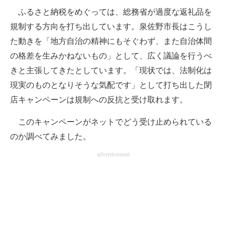
ふるさと納税をめぐっては、総務省が過度な返礼品を
企業向けIT製品の総合サイト
規制する方向を打ち出しています。泉佐野市長はこうし
IT製品の技術・比較・事例
た動きを「地方自治の精神にもそぐわず、また自治体間
の格差を生みかねないもの」として、広く議論を行うべ
製造業のIT導入・活用を支援
きと主張してきたとしています。「現状では、法制化は
モノづくり技術者専門サイト
現実のものとなりそうな気配です」として打ち出した閉
エレクトロニクス専門サイト
店キャンペーンは規制への反抗と受け取れます。
電子設計の基本と応用
このキャンペーンがネットでどう受け止められている
のか調べてみました。
エネルギーの専門メディア
advertisement
建設×テクノロジーの最前線
ちょっと気になるネットの話題