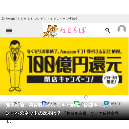
🎁 Switch 2もあたる！ プレゼントキャンペーン実施中！
ねとらぼメニュー
TOP
ニュース
エンタメ
クイズ
グルメ
地域
住まい
教育・育児
動物
リサーチ
社会
2019/02/07 16:35（公開）
X
Share
LINE
hatena
会員記事
賛否両論、泉佐野市のふるさと納税「閉店キャンペー
ン」へのネットの反応は？
好意的な意見が多いながらも、「趣旨を逸脱」などの反対意見
メディア
も。
注目記事を集めた総合ページ