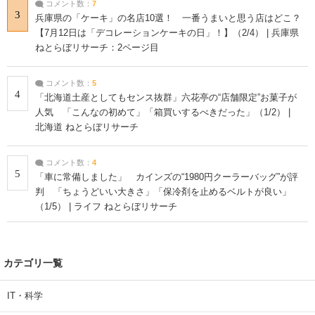
コメント数：
7
3
兵庫県の「ケーキ」の名店10選！ 一番うまいと思う店はどこ？
【7月12日は「デコレーションケーキの日」！】（2/4） | 兵庫県
ねとらぼリサーチ：2ページ目
コメント数：
5
4
「北海道土産としてもセンス抜群」六花亭の“店舗限定”お菓子が
人気 「こんなの初めて」「箱買いするべきだった」（1/2） |
北海道 ねとらぼリサーチ
コメント数：
4
5
「車に常備しました」 カインズの“1980円クーラーバッグ”が評
判 「ちょうどいい大きさ」「保冷剤を止めるベルトが良い」
（1/5） | ライフ ねとらぼリサーチ
カテゴリ一覧
IT・科学