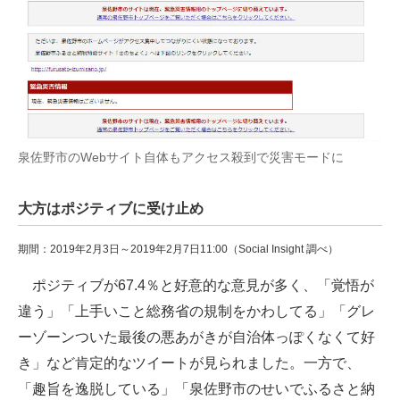
泉佐野市のWebサイト自体もアクセス殺到で災害モードに
大方はポジティブに受け止め
期間：2019年2月3日～2019年2月7日11:00（Social Insight 調べ）
ポジティブが67.4％と好意的な意見が多く、「覚悟が
違う」「上手いこと総務省の規制をかわしてる」「グレ
ーゾーンついた最後の悪あがきが自治体っぽくなくて好
き」など肯定的なツイートが見られました。一方で、
「趣旨を逸脱している」「泉佐野市のせいでふるさと納