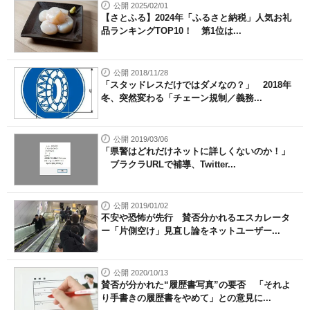
公開 2025/02/01
【さとふる】2024年「ふるさと納税」人気お礼
品ランキングTOP10！ 第1位は...
公開 2018/11/28
「スタッドレスだけではダメなの？」 2018年
冬、突然変わる「チェーン規制／義務...
公開 2019/03/06
「県警はどれだけネットに詳しくないのか！」
ブラクラURLで補導、Twitter...
公開 2019/01/02
不安や恐怖が先行 賛否分かれるエスカレータ
ー「片側空け」見直し論をネットユーザー...
公開 2020/10/13
賛否が分かれた“履歴書写真”の要否 「それよ
り手書きの履歴書をやめて」との意見に...